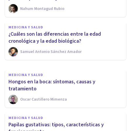
Nahum Montagud Rubio
MEDICINA Y SALUD
Telómeros: qué son,
MEDICINA Y SALUD
características y cómo se
¿Cuáles son las diferencias entre la edad
vinculan a la edad
cronológica y la edad biológica?
Samuel Antonio Sánchez Amador
Samuel Antonio Sánchez Amador
MEDICINA Y SALUD
Hongos en la boca: síntomas, causas y
tratamiento
Oscar Castillero Mimenza
MEDICINA Y SALUD
Papilas gustativas: tipos, características y