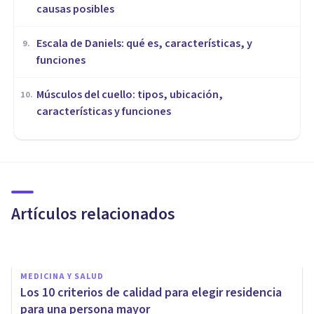
causas posibles
Escala de Daniels: qué es, características, y
9
.
funciones
Músculos del cuello: tipos, ubicación,
10
.
características y funciones
MEDICINA Y SALUD
Síndrome de Werner:
síntomas, causas y tratamiento
Artículos relacionados
Oscar Castillero Mimenza
MEDICINA Y SALUD
Los 10 criterios de calidad para elegir residencia
para una persona mayor