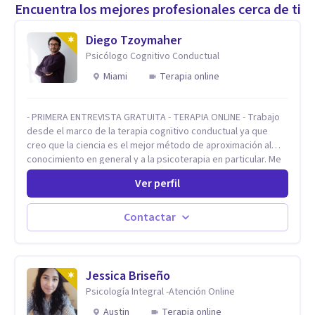
Encuentra los mejores profesionales cerca de ti
Diego Tzoymaher
Psicólogo Cognitivo Conductual
Miami
Terapia online
- PRIMERA ENTREVISTA GRATUITA - TERAPIA ONLINE - Trabajo
desde el marco de la terapia cognitivo conductual ya que
creo que la ciencia es el mejor método de aproximación al
conocimiento en general y a la psicoterapia en particular. Me
interesan los procesos de cambio conductual por los que una
Ver perfil
persona pueda alcanzar sus objetivos, transitando,
aceptando y modificando sus patrones cognitivos y
emocionales. Abordo patologías específicas como trastornos
Contactar
de ansiedad y del ánimo, y también crisis vitales y procesos
de crecimiento personal.
Jessica Briseño
Psicología Integral -Atención Online
Austin
Terapia online