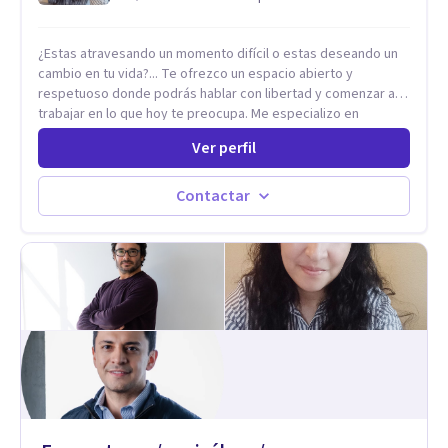
¿Estas atravesando un momento difícil o estas deseando un
cambio en tu vida?... Te ofrezco un espacio abierto y
respetuoso donde podrás hablar con libertad y comenzar a
trabajar en lo que hoy te preocupa. Me especializo en
Trastornos de Ansiedad y a lo largo de mi experiencia
Ver perfil
profesional he acompañado a muchas Familias y Parejas con
distintas problemáticas como el manejo del estrés,
Autoestima, Gestión de la Ira, Depresión, Retos en la Crianza,
Contactar
Codependencia, Celos, entre otros. Cuento con más de 12
años de experiencia en el área de la Salud mental y he
trabajado en distintos contextos clínicos con niños,
Adolescentes y Adultos