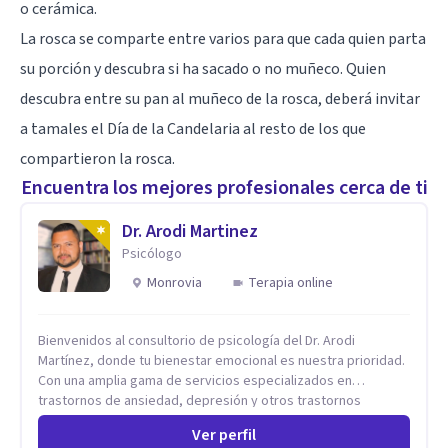
o cerámica.
La rosca se comparte entre varios para que cada quien parta
su porción y descubra si ha sacado o no muñeco. Quien
descubra entre su pan al muñeco de la rosca, deberá invitar
a tamales el Día de la Candelaria al resto de los que
compartieron la rosca.
Encuentra los mejores profesionales cerca de ti
Dr. Arodi Martinez
Psicólogo
Monrovia
Terapia online
Bienvenidos al consultorio de psicología del Dr. Arodi
Martínez, donde tu bienestar emocional es nuestra prioridad.
Con una amplia gama de servicios especializados en
trastornos de ansiedad, depresión y otros trastornos
emocionales, estamos dedicados a ofrecerte el mejor
Ver perfil
tratamiento para mejorar tu salud mental. En nuestro