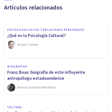
tienen en común
Artículos relacionados
Grecia Guzmán Martínez
PSICOLOGÍA SOCIAL Y RELACIONES PERSONALES
¿Qué es la Psicología Cultural?
Arturo Torres
CULTURA
BIOGRAFÍAS
Antropología cultural: qué es y
Franz Boas: biografía de este influyente
cómo estudia al ser humano
antropólogo estadounidense
Grecia Guzmán Martínez
Nahum Montagud Rubio
CULTURA