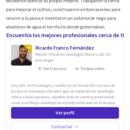
decidieron asentar su propio imperio. Trabajaron la tierra
para mejorar el cultivo, construyeron embarcaciones para
recurrir a la pesca e inventaron un sistema de riego para
abastecer de agua el territorio donde gobernaban.
Encuentra los mejores profesionales cerca de ti
Ricardo Franco Fernández
Master Oficial en Sexología Clínica y Ldo. En
psicología
San Francisco
Terapia online
Soy LDO. en Psicología y cuento en mi formación con uno de
los pocos masteres oficiales que se imparten en sexología
clínica a nivel europeo, durante toda mi carrera profesional
como psicólogo-sexólogo he estado enfocado en la terapia
sexual desde una perspectiva multidisciplinar BIO-PSICO-
Ver perfil
SOCIAL ya que aunque las bases de mi trabajo son
psicológicas, si no se tienen en consideración otros factores
la terapia puede no funcionar al tener una visión demasiado
Contactar