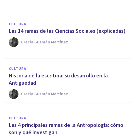
Oscar Castillero Mimenza
CULTURA
Las 14 ramas de las Ciencias Sociales (explicadas)
Grecia Guzmán Martínez
CULTURA
Particularismo histórico: qué
CULTURA
es y qué propone este enfoque
Historia de la escritura: su desarrollo en la
antropológico
Antigüedad
Grecia Guzmán Martínez
Nahum Montagud Rubio
CULTURA
Las 4 principales ramas de la Antropología: cómo
son y qué investigan