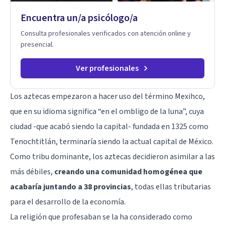
timidez, la rebeldía o dificultades escolares, así como a
Encuentra un/a psicólogo/a
padres que buscan orientación y pautas claras para educar
sin perder la paciencia ni el control. Si estás listo para dar el
Consulta profesionales verificados con atención online y
primer paso hacia una convivencia familiar más armoniosa,
presencial.
agenda tu sesión y empecemos a trabajar juntos.
Ver profesionales
Los aztecas empezaron a hacer uso del término Mexihco,
que en su idioma significa “en el ombligo de la luna”, cuya
ciudad -que acabó siendo la capital- fundada en 1325 como
Tenochtitlán, terminaría siendo la actual capital de México.
Como tribu dominante, los aztecas decidieron asimilar a las
más débiles,
creando una comunidad homogénea que
acabaría juntando a 38 provincias
, todas ellas tributarias
para el desarrollo de la economía.
La religión que profesaban se la ha considerado como