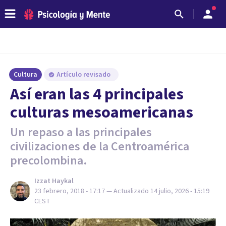
Cultura
Artículo revisado
Así eran las 4 principales
culturas mesoamericanas
Un repaso a las principales
civilizaciones de la Centroamérica
precolombina.
Izzat Haykal
23 febrero, 2018 - 17:17
— Actualizado
14 julio, 2026 - 15:19
CEST