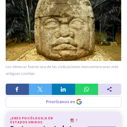
Los olmecas fueron una de las civilizaciones mesoamericanas más
antiguas.
szerbijn.
Priorízanos en
¿ERES PSICÓLOGO/A EN
?
ESTADOS UNIDOS