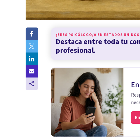
¿ERES PSICÓLOGO/A EN
ESTADOS UNIDOS
Destaca entre toda tu c
profesional.
En
Resp
nece
En