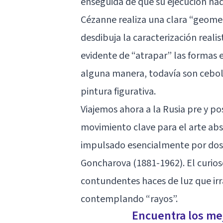
enseguida de que su ejecución nad
Cézanne realiza una clara “geometr
desdibuja la caracterización realis
evidente de “atrapar” las formas e
alguna manera, todavía son cebolla
pintura figurativa.
Viajemos ahora a la Rusia pre y p
movimiento clave para el arte abs
impulsado esencialmente por dos a
Goncharova (1881-1962). El curios
contundentes haces de luz que irra
contemplando “rayos”.
Encuentra los mej