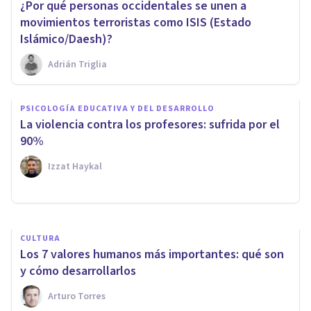
¿Por qué personas occidentales se unen a
movimientos terroristas como ISIS (Estado
Islámico/Daesh)?
Adrián Triglia
PSICOLOGÍA EDUCATIVA Y DEL DESARROLLO
PSICOLOGÍA SOCIAL Y RELACIONES PERSONALES
La violencia contra los profesores: sufrida por el
​¿Tiene límites la libertad de
90%
expresión?
Izzat Haykal
Izzat Haykal
CULTURA
Los 7 valores humanos más importantes: qué son
y cómo desarrollarlos
Arturo Torres