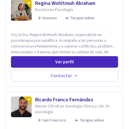
Regina Wohltmuh Abraham
Doctora en Psicología
Houston
Terapia online
Soy la Dra. Regina Wolmuth Abraham, especialista en
psicoterapia psicoanalítica. Acompaño a las personas a
conocerse profundamente y a superar conflictos, problemas
emocionales y traumas que limitan su calidad de vida. He
trabajado en reconocidas instituciones como el Hospital
Ver perfil
Psiquiátrico San Rafael, Instituto Psiquiátrico MENDAO, San
Bernardino, Hospital Psiquiátrico Infantil y el Centro de
Integración Juvenil. Además, tuve el privilegio de colaborar
Contactar
en comunidades como Olivar del Conde y Xochimilco, lo que
me permitió conocer diversas realidades y necesidades.
Ricardo Franco Fernández
Master Oficial en Sexología Clínica y Ldo. En
psicología
San Francisco
Terapia online