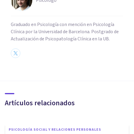
Psicólogo
Graduado en Psicología con mención en Psicología
Clínica por la Universidad de Barcelona. Postgrado de
Actualización de Psicopatología Clínica en la UB.
CULTURA
9 documentales de terror y
temáticas inquietantes que
debes ver
Artículos relacionados
Arturo Torres
PSICOLOGÍA SOCIAL Y RELACIONES PERSONALES