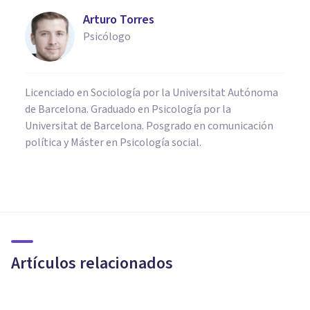
Arturo Torres
Psicólogo
Licenciado en Sociología por la Universitat Autónoma
de Barcelona. Graduado en Psicología por la
Universitat de Barcelona. Posgrado en comunicación
política y Máster en Psicología social.
PSICOLOGÍA
La teoría del género de
Margaret Mead
Artículos relacionados
Oscar Castillero Mimenza