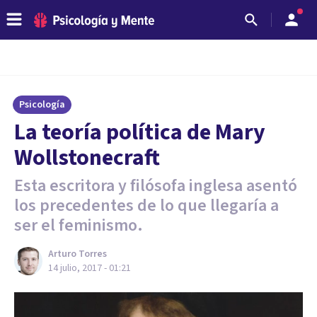
Psicología
​La teoría política de Mary
Wollstonecraft
Esta escritora y filósofa inglesa asentó
los precedentes de lo que llegaría a
ser el feminismo.
Arturo Torres
14 julio, 2017 - 01:21