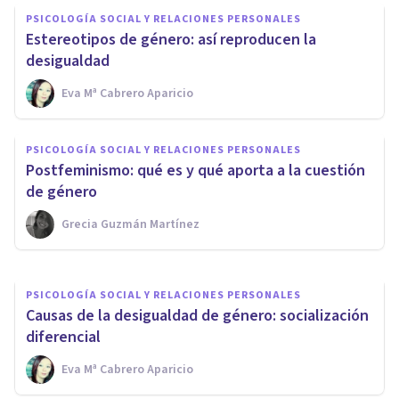
PSICOLOGÍA SOCIAL Y RELACIONES PERSONALES
Estereotipos de género: así reproducen la
desigualdad
Eva Mª Cabrero Aparicio
PSICOLOGÍA SOCIAL Y RELACIONES PERSONALES
PSICOLOGÍA SOCIAL Y RELACIONES PERSONALES
La teoría feminista de Simone
Postfeminismo: qué es y qué aporta a la cuestión
de Beauvoir: ¿qué es la mujer?
de género
Grecia Guzmán Martínez
Adrián Triglia
PSICOLOGÍA SOCIAL Y RELACIONES PERSONALES
Causas de la desigualdad de género: socialización
diferencial
Eva Mª Cabrero Aparicio