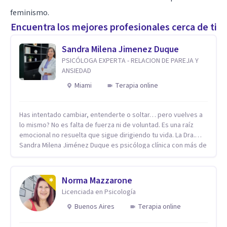
feminismo.
Encuentra los mejores profesionales cerca de ti
Sandra Milena Jimenez Duque
PSICÓLOGA EXPERTA - RELACION DE PAREJA Y
ANSIEDAD
Miami
Terapia online
Has intentado cambiar, entenderte o soltar… pero vuelves a
lo mismo? No es falta de fuerza ni de voluntad. Es una raíz
emocional no resuelta que sigue dirigiendo tu vida. La Dra.
Sandra Milena Jiménez Duque es psicóloga clínica con más de
10 años de experiencia, reconocida como una de las
profesionales más destacadas en el abordaje profundo de la
ansiedad, la baja autoestima, la dependencia emocional y los
Norma Mazzarone
conflictos de pareja. Ha trabajado con pacientes en
Licenciada en Psicología
diferentes países, acompañando procesos complejos. Su
enfoque terapéutico se diferencia por una premisa clara: no
Buenos Aires
Terapia online
trabaja el síntoma, trabaja la raíz que lo origina. Su
metodología interviene en tres niveles: regulación del