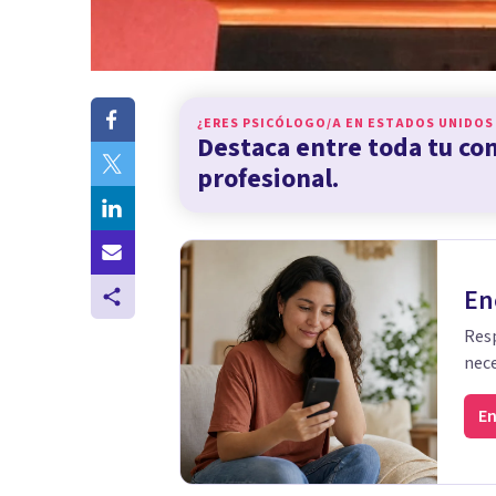
¿ERES PSICÓLOGO/A EN
ESTADOS UNIDOS
Destaca entre toda tu c
profesional.
En
Resp
nece
En