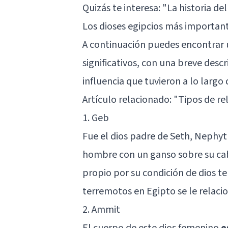
Quizás te interesa: "
La historia de
Los dioses egipcios más importan
A continuación puedes encontrar u
significativos, con una breve desc
influencia que tuvieron a lo largo d
Artículo relacionado: "
Tipos de rel
1. Geb
Fue el dios padre de Seth, Nephyth
hombre con un ganso sobre su cabe
propio por su condición de dios te
terremotos en Egipto se le relaci
2. Ammit
El cuerpo de este dios femenino
e