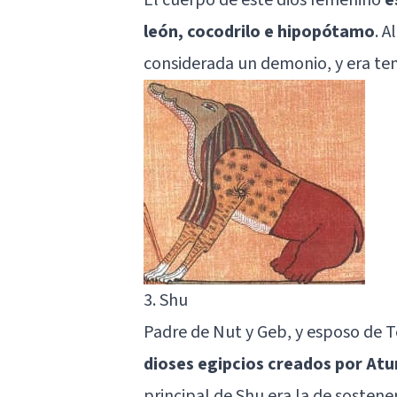
león, cocodrilo e hipopótamo
. A
considerada un demonio, y era te
3. Shu
Padre de Nut y Geb, y esposo de T
dioses egipcios creados por At
principal de Shu era la de sostener