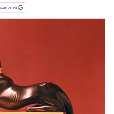
rízanos en