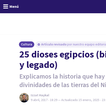
Menú
Cultura
Artículo revisado
por nuestro equipo editoria
25 dioses egipcios (
y legado)
Explicamos la historia que hay 
divinidades de las tierras del Ni
Izzat Haykal
9 abril, 2017 - 18:29
— Actualizado
15 enero, 2025 - 23