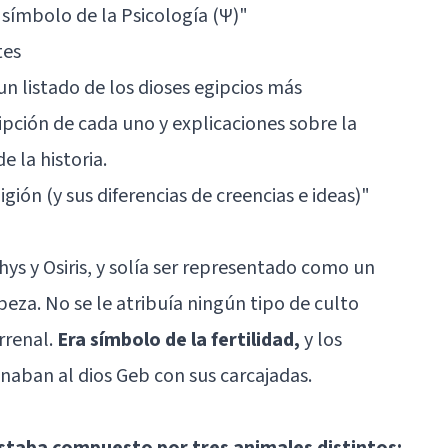
l símbolo de la Psicología (Ψ)
"
tes
n listado de los dioses egipcios más
ripción de cada uno y explicaciones sobre la
e la historia.
igión (y sus diferencias de creencias e ideas)
"
ys y Osiris, y solía ser representado como un
za. No se le atribuía ningún tipo de culto
rrenal.
Era símbolo de la fertilidad,
y los
onaban al dios Geb con sus carcajadas.
staba compuesto por tres animales distintos: