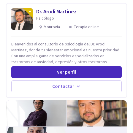
Dr. Arodi Martinez
Psicólogo
Monrovia
Terapia online
Bienvenidos al consultorio de psicología del Dr. Arodi
Martínez, donde tu bienestar emocional es nuestra prioridad.
Con una amplia gama de servicios especializados en
trastornos de ansiedad, depresión y otros trastornos
emocionales, estamos dedicados a ofrecerte el mejor
Ver perfil
tratamiento para mejorar tu salud mental. En nuestro
consultorio, ofrecemos una variedad de terapias y
tratamientos diseñados para satisfacer tus necesidades
Contactar
específicas: Terapia para Trastornos de Ansiedad y
Depresión: Somos expertos en el tratamiento de la ansiedad
y la depresión, utilizando enfoques basados en evidencia
para ayudarte a recuperar tu bienestar emocional. Terapia
Individual, de Pareja y Familiar: Trabajamos contigo y tus
seres queridos para fortalecer las relaciones y mejorar la
dinámica familiar. Evaluaciones Psicológicas y Terapias