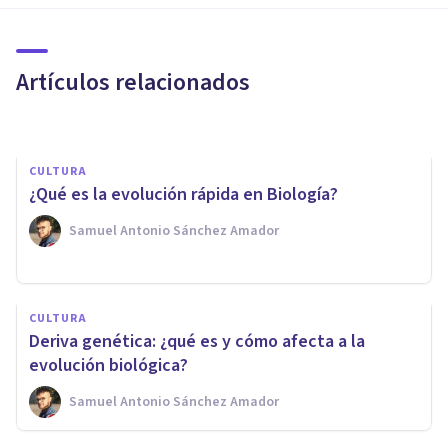
Gregory Bateson: biografía de
este antropólogo y lingüista
Artículos relacionados
Nahum Montagud Rubio
CULTURA
¿Qué es la evolución rápida en Biología?
Samuel Antonio Sánchez Amador
CULTURA
La paradoja de Lewontin: qué
CULTURA
es y qué dice sobre el concepto
Deriva genética: ¿qué es y cómo afecta a la
de razas humanas
evolución biológica?
Samuel Antonio Sánchez Amador
Samuel Antonio Sánchez Amador