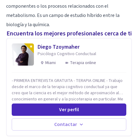
componentes o los procesos relacionados con el
metabolismo. Es un campo de estudio híbrido entre la
biología y la química.
Encuentra los mejores profesionales cerca de ti
Diego Tzoymaher
Psicólogo Cognitivo Conductual
Miami
Terapia online
- PRIMERA ENTREVISTA GRATUITA - TERAPIA ONLINE - Trabajo
desde el marco de la terapia cognitivo conductual ya que
creo que la ciencia es el mejor método de aproximación al
conocimiento en general y a la psicoterapia en particular. Me
interesan los procesos de cambio conductual por los que una
Ver perfil
persona pueda alcanzar sus objetivos, transitando,
aceptando y modificando sus patrones cognitivos y
emocionales. Abordo patologías específicas como trastornos
Contactar
de ansiedad y del ánimo, y también crisis vitales y procesos
de crecimiento personal.