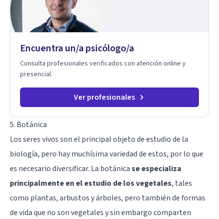
Especializadas: Terapia cognitivo-conductual Terapia de
apoyo Terapia psicodinámica Terapia enfocada en la solución
Terapia de exposición Terapia de juego para niños
Tratamiento de Traumas y Trastornos de Estrés
Postraumático: Ofrecemos apoyo psicológico para ayudarte
Encuentra un/a psicólogo/a
a superar experiencias traumáticas y mejorar tu calidad de
vida. Tratamiento de Adicciones.
Consulta profesionales verificados con atención online y
presencial.
Ver profesionales
5. Botánica
Los seres vivos son el principal objeto de estudio de la
biología, pero hay muchísima variedad de estos, por lo que
es necesario diversificar. La botánica
se especializa
principalmente en el estudio de los vegetales
, tales
como plantas, arbustos y árboles, pero también de formas
de vida que no son vegetales y sin embargo comparten