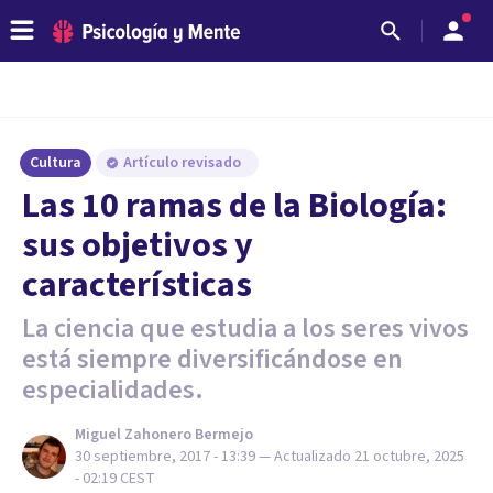
Cultura
Artículo revisado
Las 10 ramas de la Biología:
sus objetivos y
características
La ciencia que estudia a los seres vivos
está siempre diversificándose en
especialidades.
Miguel Zahonero Bermejo
30 septiembre, 2017 - 13:39
— Actualizado
21 octubre, 2025
- 02:19
CEST