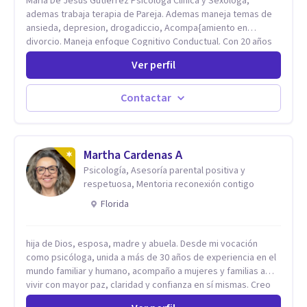
Maria De Jesus Gutierrez Psicologa Clinica y Sexologa,
ademas trabaja terapia de Pareja. Ademas maneja temas de
ansieda, depresion, drogadiccio, Acompa{amiento en
divorcio. Maneja enfoque Cognitivo Conductual. Con 20 años
de experiencia, constantemente capacitandose en las
Ver perfil
diferntes areas de la Salud Mental.
Contactar
Martha Cardenas A
Psicología, Asesoría parental positiva y
respetuosa, Mentoria reconexión contigo
Florida
hija de Dios, esposa, madre y abuela. Desde mi vocación
como psicóloga, unida a más de 30 años de experiencia en el
mundo familiar y humano, acompaño a mujeres y familias a
vivir con mayor paz, claridad y confianza en sí mismas. Creo
profundamente que la vida está hecha de etapas, y que cada