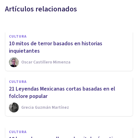
chinas (y su significado)
Artículos relacionados
Oscar Castillero Mimenza
CULTURA
10 mitos de terror basados en historias
inquietantes
Oscar Castillero Mimenza
CULTURA
CULTURA
Las 23 mejores leyendas cortas
21 Leyendas Mexicanas cortas basadas en el
(para niños y adultos)
folclore popular
Grecia Guzmán Martínez
Grecia Guzmán Martínez
CULTURA