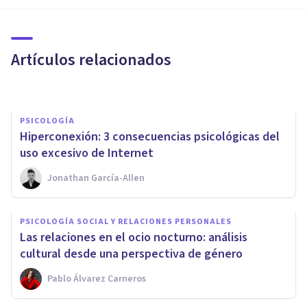
Las 12 mejores series de TV
para adolescentes
Artículos relacionados
Oscar Castillero Mimenza
PSICOLOGÍA
Hiperconexión: 3 consecuencias psicológicas del
uso excesivo de Internet
Jonathan García-Allen
CULTURA
PSICOLOGÍA SOCIAL Y RELACIONES PERSONALES
Las 14 mejores películas de
​Las relaciones en el ocio nocturno: análisis
risa (para disfrutar del humor)
cultural desde una perspectiva de género
Pablo Álvarez Carneros
Oscar Castillero Mimenza