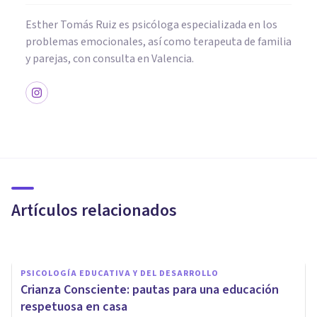
Esther Tomás Ruiz es psicóloga especializada en los
problemas emocionales, así como terapeuta de familia
y parejas, con consulta en Valencia.
PSICOLOGÍA EDUCATIVA Y DEL DESARROLLO
La importancia de tener una
buena comunicación con los
adolescentes
Artículos relacionados
Psicobai
PSICOLOGÍA EDUCATIVA Y DEL DESARROLLO
Crianza Consciente: pautas para una educación
respetuosa en casa