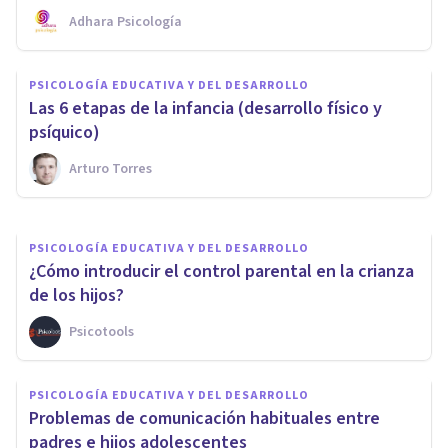
Adhara Psicología
PSICOLOGÍA EDUCATIVA Y DEL DESARROLLO
PSICOLOGÍA EDUCATIVA Y DEL DESARROLLO
La importancia del Desarrollo
Las 6 etapas de la infancia (desarrollo físico y
Psicomotor en la Infancia
psíquico)
Arturo Torres
Instituto Serca
PSICOLOGÍA EDUCATIVA Y DEL DESARROLLO
¿Cómo introducir el control parental en la crianza
de los hijos?
Psicotools
PSICOLOGÍA EDUCATIVA Y DEL DESARROLLO
Problemas de comunicación habituales entre
padres e hijos adolescentes