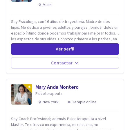
Miami
Soy Psicóloga, con 16 años de trayectoria. Madre de dos
hijos. Me dedico a jóvenes adultos y parejas , brindándoles un
espacio íntimo donde podamos trabajar para mejorar todos
los aspectos de sus vidas. Conozco primero a los padres, en
el caso de niños u adolescentes, para luego seguir la terapia
Ver perfil
con sus hijos, apuntalándolos en su futuro personal,
universitario y profesional, siempre conteniendo
paralelamente a los padres y brindándoles un espacio de
Contactar
seguridad. Hago terapia de pareja y adultos con método
integrativo. Más información en: intherapy.today
Mary Anda Montero
Psicoterapeuta
New York
Terapia online
Soy Coach Profesional; además Psicoterapeuta a nivel
Máster. Te ofrezco mi experiencia, mi escucha, mi