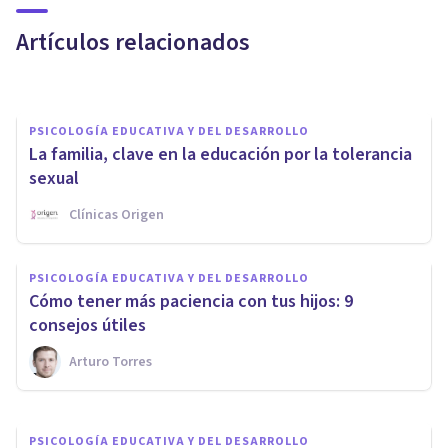
mitos sobre la infancia
Artículos relacionados
Elisabet Rodríguez Camón
PSICOLOGÍA EDUCATIVA Y DEL DESARROLLO
La familia, clave en la educación por la tolerancia
sexual
Clínicas Origen
PSICOLOGÍA EDUCATIVA Y DEL DESARROLLO
La educación de los niños y
PSICOLOGÍA EDUCATIVA Y DEL DESARROLLO
niñas desde la familia: 7 ideas
Cómo tener más paciencia con tus hijos: 9
clave
consejos útiles
Arturo Torres
Miguel Ángel Rizaldos
PSICOLOGÍA EDUCATIVA Y DEL DESARROLLO