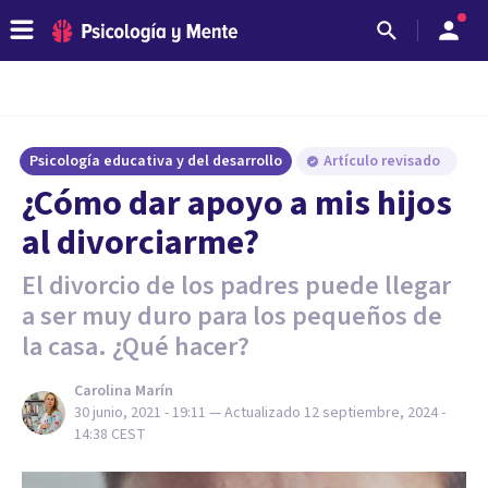
Psicología educativa y del desarrollo
Artículo revisado
¿Cómo dar apoyo a mis hijos
al divorciarme?
El divorcio de los padres puede llegar
a ser muy duro para los pequeños de
la casa. ¿Qué hacer?
Carolina Marín
30 junio, 2021 - 19:11
— Actualizado
12 septiembre, 2024 -
14:38
CEST