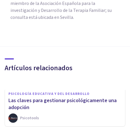
miembro de la Asociación Española para la
investigación y Desarrollo de la Terapia Familiar; su
consulta está ubicada en Sevilla.
PSICOLOGÍA EDUCATIVA Y DEL DESARROLLO
14 ejercicios de relajación para
niños (paso a paso)
Artículos relacionados
Oscar Castillero Mimenza
PSICOLOGÍA EDUCATIVA Y DEL DESARROLLO
Las claves para gestionar psicológicamente una
adopción
Psicotools