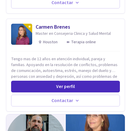
de lunes a sabado. el costo de cada sesión lo acordamos en
Contactar
el primer contacto
Carmen Brenes
Master en Consejeria Clinica y Salud Mental
Houston
Terapia online
Tengo mas de 12 años en atención individual, pareja y
familias. Apoyando en la resolución de conflictos, problemas
de comunicación, autoestima, estrés, manejo del duelo y
personas con ansiedad y depresión, así como problemas de
conducta y comportamiento. Desarrollo de personas
Ver perfil
maximizando su potencial y elevando su desempeño.
Estableciendo metas a corto y largo plazo, es vital para la
vida de cada uno tener su propia vision.
Contactar