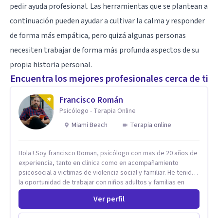
pedir ayuda profesional. Las herramientas que se plantean a
continuación pueden ayudar a cultivar la calma y responder
de forma más empática, pero quizá algunas personas
necesiten trabajar de forma más profunda aspectos de su
propia historia personal.
Encuentra los mejores profesionales cerca de ti
Francisco Román
Psicólogo - Terapia Online
Miami Beach
Terapia online
Hola ! Soy francisco Roman, psicólogo con mas de 20 años de
experiencia, tanto en clinica como en acompañamiento
psicosocial a victimas de violencia social y familiar. He tenido
la oportunidad de trabajar con niños adultos y familias en
todos los espacios y esto me ha dado un una variedad de
Ver perfil
aprendizajes que ahora pongo a tu disposicion. En la
actualidad puedo atenderte de manera presencial y/o virtual,