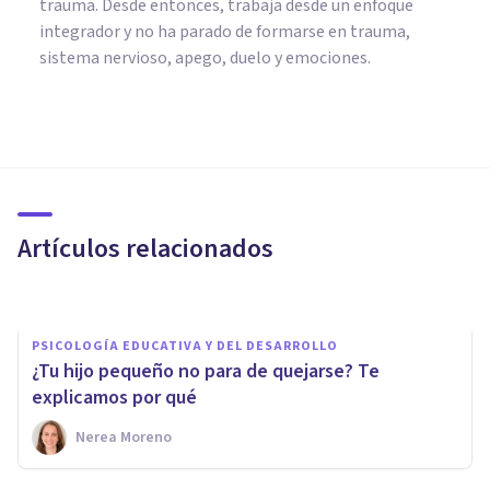
trauma. Desde entonces, trabaja desde un enfoque
integrador y no ha parado de formarse en trauma,
sistema nervioso, apego, duelo y emociones.
PSICOLOGÍA EDUCATIVA Y DEL DESARROLLO
¿Por qué mi hijo pequeño me
amenaza y cómo puedo
responder?
Artículos relacionados
Nerea Moreno
PSICOLOGÍA EDUCATIVA Y DEL DESARROLLO
¿Tu hijo pequeño no para de quejarse? Te
explicamos por qué
Nerea Moreno
PSICOLOGÍA EDUCATIVA Y DEL DESARROLLO
¿En qué cosas no están de