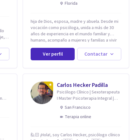
reconexión contigo
Florida
hija de Dios, esposa, madre y abuela. Desde mi
vocación como psicóloga, unida a más de 30
llo
años de experiencia en el mundo familiar y
je,
humano, acompaño a mujeres y familias a vivir
con mayor paz, claridad y confianza en sí
 del
mismas. Creo profundamente que la vida está
Ver perfil
Contactar
hecha de etapas, y que cada ciclo —personal,
emocional, espiritual y familiar— trae
o de
oportunidades de crecimiento. Por eso utilizo
una combinación de psicología positiva,
s
enfoque humanista, herramientas
Carlos Hecker Padilla
ocial,
contemporáneas de bienestar mental y
Psicólogo Clínico | Sexoterapeuta
ctar,
espiritualidad, para que puedas recorrer tu
en
I Master Psicoterapia Integral |
otro,
propio camino sintiéndote sostenida,
Terapeuta de Pareja
la
San Francisco
acompañada y más segura de quién eres. Mi
misión es ayudarte a ordenar tu mundo interior,
Terapia online
,
sanar lo que aún pesa, fortalecer tu autoestima,
transformar la relación contigo misma y con
nsulta
quienes amas, y enseñarte herramientas
🙋🏻 ¡Hola!, soy Carlos Hecker, psicólogo clínico
ad