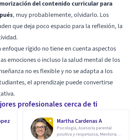
morización del contenido curricular para
spués
, muy probablemente, olvidarlo. Los
den que deja poco espacio para la reflexión, la
tividad.
n enfoque rígido no tiene en cuenta aspectos
 las emociones o incluso la salud mental de los
señanza no es flexible y no se adapta a los
studiantes, el aprendizaje puede convertirse
ativa.
ores profesionales cerca de ti
opez
Martha Cardenas A
Psicología, Asesoría parental
positiva y respetuosa, Mentoria