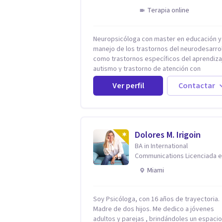
Terapia online
Neuropsicóloga con master en educación y
manejo de los trastornos del neurodesarro
como trastornos específicos del aprendiza
autismo y trastorno de atención con
hiperactividad (TDAH), entre otros. Además
Ver perfil
Contactar
manejo de la depresión, ansiedad y demás
conflictos de la dimensión Psicológica. Más allá
de dar herramientas o aplicar cualquier tip
terapia para mi lo más importante es el
individuo, trabajo no solo con mis paciente
Dolores M. Irigoin
sino con todo su entorno, núcleo familiar, s
BA in International
académico. El arte de conocernos, de cone
Communications Licenciada 
de comprender que somos uno reflejo del 
Psicologia Filosofia China en
nos permite entrar más profundo logrando 
Miami
Harvard
sanidad desde la raíz llevándonos a crear
nuevas conexiones cerebrales, espirituales
emocionales y físicas. Cada proceso es
Soy Psicóloga, con 16 años de trayectoria.
individual y cada situación por la que se co
Madre de dos hijos. Me dedico a jóvenes
nunca será un problema sino una oportunid
adultos y parejas , brindándoles un espacio