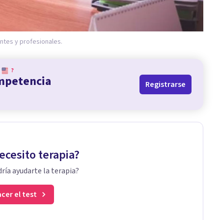
ntes y profesionales.
?
ompetencia
Registrarse
ecesito terapia?
ría ayudarte la terapia?
cer el test