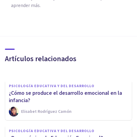
aprender más.
PSICOLOGÍA EDUCATIVA Y DEL DESARROLLO
Adolescentes rebeldes: 6
consejos y reflexiones para
padres en apuros
Artículos relacionados
Xavier Molina
PSICOLOGÍA EDUCATIVA Y DEL DESARROLLO
¿Cómo se produce el desarrollo emocional en la
infancia?
Elisabet Rodríguez Camón
PSICOLOGÍA EDUCATIVA Y DEL DESARROLLO
PSICOLOGÍA EDUCATIVA Y DEL DESARROLLO
7 errores comunes al poner