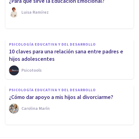
¿Para qué sirve la Educación Emocional?
límites a los adolescentes
Luisa Ramírez
Tomás Santa Cecilia
PSICOLOGÍA EDUCATIVA Y DEL DESARROLLO
10 claves para una relación sana entre padres e
hijos adolescentes
Psicotools
PSICOLOGÍA EDUCATIVA Y DEL DESARROLLO
¿Cómo dar apoyo a mis hijos al divorciarme?
Carolina Marín