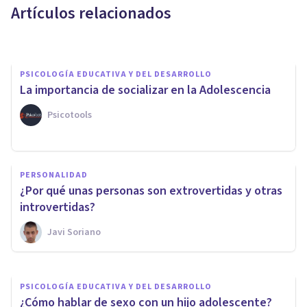
Artículos relacionados
Laura Panqueva Otálora
PSICOLOGÍA EDUCATIVA Y DEL DESARROLLO
La importancia de socializar en la Adolescencia
Psicotools
PERSONALIDAD
PSICOLOGÍA
¿Por qué unas personas son extrovertidas y otras
¿Cómo se forja la Identidad?
introvertidas?
Javi Soriano
Blanca Ruiz
PSICOLOGÍA EDUCATIVA Y DEL DESARROLLO
¿Cómo hablar de sexo con un hijo adolescente?