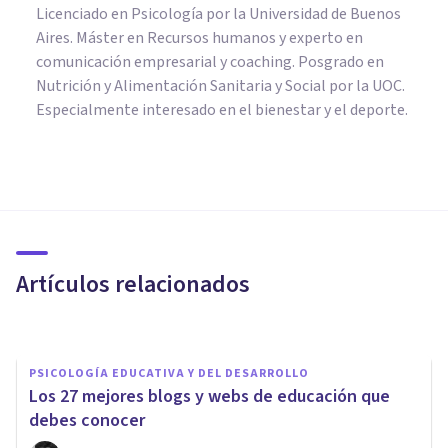
Licenciado en Psicología por la Universidad de Buenos
Aires. Máster en Recursos humanos y experto en
comunicación empresarial y coaching. Posgrado en
Nutrición y Alimentación Sanitaria y Social por la UOC.
Especialmente interesado en el bienestar y el deporte.
PSICOLOGÍA EDUCATIVA Y DEL DESARROLLO
El método KiVa, una idea que
está acabando con el bullying
Artículos relacionados
Bertrand Regader
PSICOLOGÍA EDUCATIVA Y DEL DESARROLLO
Los 27 mejores blogs y webs de educación que
debes conocer