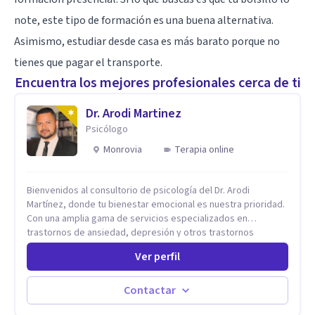
note, este tipo de formación es una buena alternativa.
Asimismo, estudiar desde casa es más barato porque no
tienes que pagar el transporte.
Encuentra los mejores profesionales cerca de ti
Dr. Arodi Martinez
Psicólogo
Monrovia
Terapia online
Bienvenidos al consultorio de psicología del Dr. Arodi
Martínez, donde tu bienestar emocional es nuestra prioridad.
Con una amplia gama de servicios especializados en
trastornos de ansiedad, depresión y otros trastornos
emocionales, estamos dedicados a ofrecerte el mejor
Ver perfil
tratamiento para mejorar tu salud mental. En nuestro
consultorio, ofrecemos una variedad de terapias y
tratamientos diseñados para satisfacer tus necesidades
Contactar
específicas: Terapia para Trastornos de Ansiedad y