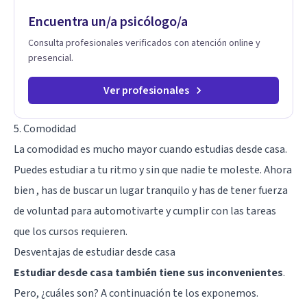
transformar patrones, emociones y decisiones desde su
Encuentra un/a psicólogo/a
origen. Si buscas un proceso superficial, este no es el lugar.
Pero si estás listo(a) para comprender, sanar y transformar la
Consulta profesionales verificados con atención online y
raíz de lo que te ocurre, la Dra. Sandra Milena Jiménez Duque
presencial.
es una de las mejores opciones para acompañarte. Porque
cuando sanas tu mundo interno, cambias tu forma de pensar,
de elegir y de vivir.
Ver profesionales
5. Comodidad
La comodidad es mucho mayor cuando estudias desde casa.
Puedes estudiar a tu ritmo y sin que nadie te moleste. Ahora
bien , has de buscar un lugar tranquilo y has de tener fuerza
de voluntad para automotivarte y cumplir con las tareas
que los cursos requieren.
Desventajas de estudiar desde casa
Estudiar desde casa también tiene sus inconvenientes
.
Pero, ¿cuáles son? A continuación te los exponemos.