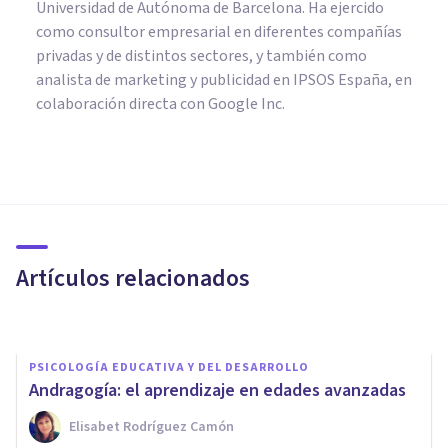
Universidad de Autónoma de Barcelona. Ha ejercido
como consultor empresarial en diferentes compañías
privadas y de distintos sectores, y también como
analista de marketing y publicidad en IPSOS España, en
colaboración directa con Google Inc.
PSICOLOGÍA EDUCATIVA Y DEL DESARROLLO
Psicología educativa:
definición, conceptos y teorías
Artículos relacionados
Bertrand Regader
PSICOLOGÍA EDUCATIVA Y DEL DESARROLLO
Andragogía: el aprendizaje en edades avanzadas
Elisabet Rodríguez Camón