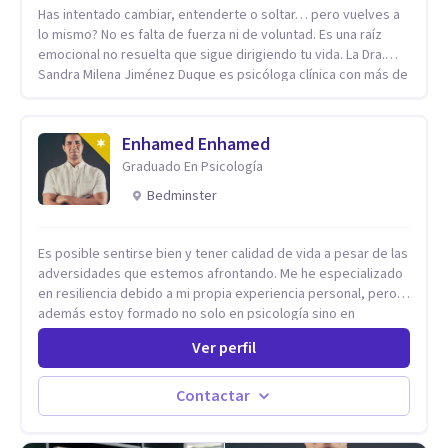
Has intentado cambiar, entenderte o soltar… pero vuelves a
lo mismo? No es falta de fuerza ni de voluntad. Es una raíz
emocional no resuelta que sigue dirigiendo tu vida. La Dra.
Sandra Milena Jiménez Duque es psicóloga clínica con más de
10 años de experiencia, reconocida como una de las
profesionales más destacadas en el abordaje profundo de la
ansiedad, la baja autoestima, la dependencia emocional y los
Enhamed Enhamed
conflictos de pareja. Ha trabajado con pacientes en
Graduado En Psicología
diferentes países, acompañando procesos complejos. Su
enfoque terapéutico se diferencia por una premisa clara: no
Bedminster
trabaja el síntoma, trabaja la raíz que lo origina. Su
metodología interviene en tres niveles: regulación del
Es posible sentirse bien y tener calidad de vida a pesar de las
sistema emocional, reprocesamiento de heridas de la
adversidades que estemos afrontando. Me he especializado
infancia y reestructuración cognitiva profunda, permitiendo
en resiliencia debido a mi propia experiencia personal, pero
transformar patrones, emociones y decisiones desde su
además estoy formado no solo en psicología sino en
origen. Si buscas un proceso superficial, este no es el lugar.
coaching y técnicas de alto impacto centradas en: depresión,
Pero si estás listo(a) para comprender, sanar y transformar la
Ver perfil
ansiedad y terapia de parejas. Sé que con el plan correcto y
raíz de lo que te ocurre, la Dra. Sandra Milena Jiménez Duque
el acompañamiento adecuado todo el mundo puede observar
es una de las mejores opciones para acompañarte. Porque
cambios en menos de 5 sesiones. Mi experiencia profesional
cuando sanas tu mundo interno, cambias tu forma de pensar,
Contactar
me ha demostrado que no importan las dificultades sino las
de elegir y de vivir.
herramientas y la ayuda que dispongas para afrontarlas