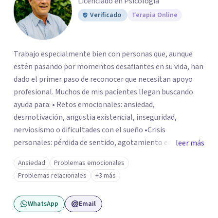
Licenciado en Psicología
Verificado
Terapia Online
Trabajo especialmente bien con personas que, aunque
estén pasando por momentos desafiantes en su vida, han
dado el primer paso de reconocer que necesitan apoyo
profesional. Muchos de mis pacientes llegan buscando
ayuda para: • Retos emocionales: ansiedad,
desmotivación, angustia existencial, inseguridad,
nerviosismo o dificultades con el sueño •Crisis
personales: pérdida de sentido, agotamiento emocional
leer más
o dificultad para manejar transiciones vitales •Conflictos
Ansiedad
Problemas emocionales
relacionales: problemas de pareja, tensiones familiares,
Problemas relacionales
+3 más
desafíos laborales o dificultades en dinámicas sociales.
WhatsApp
Email