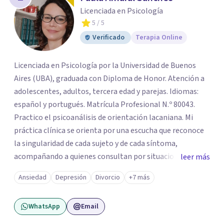
Licenciada en Psicología
5
/ 5
Verificado
Terapia Online
Licenciada en Psicología por la Universidad de Buenos
Aires (UBA), graduada con Diploma de Honor. Atención a
adolescentes, adultos, tercera edad y parejas. Idiomas:
español y portugués. Matrícula Profesional N.º 80043.
Practico el psicoanálisis de orientación lacaniana. Mi
práctica clínica se orienta por una escucha que reconoce
la singularidad de cada sujeto y de cada síntoma,
acompañando a quienes consultan por situaciones de
leer más
angustia, dificultades en los vínculos, inhibiciones,
Ansiedad
Depresión
Divorcio
+7 más
duelos, crisis vitales, padecimientos subjetivos y otros
modos de malestar. La práctica analítica propone un
WhatsApp
Email
espacio de palabra donde cada sujeto pueda interrogar
aquello que le genera sufrimiento, apostando a la