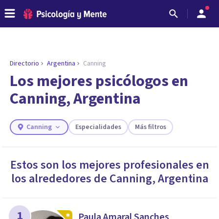
Directorio
Argentina
Canning
ENCONTRAR MI TERAPEUTA
¿Necesitas ayuda para encontrar el
Los mejores psicólogos en
psicólogo adecuado?
Canning, Argentina
Responde a unas breves preguntas y te ofreceremos
los profesionales que más se ajustan a tus
necesidades.
Canning
Especialidades
Más filtros
Responder cuestionario
Estos son los mejores profesionales en
los alrededores de
Canning
,
Argentina
1
Paula Amaral Sanches