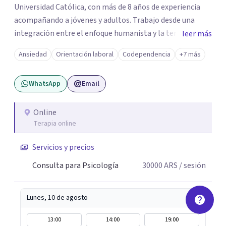
Universidad Católica, con más de 8 años de experiencia
acompañando a jóvenes y adultos. Trabajo desde una
integración entre el enfoque humanista y la terapia
leer más
cognitivo-conductual (TCC), combinando una escucha
Ansiedad
Orientación laboral
Codependencia
+7 más
profunda, empática y sin juicios, con herramientas con
herramientas psicológicas que ayudan a reconocer
WhatsApp
Email
patrones, resignificar experiencias y construir cambios
posibles. En el espacio terapéutico, el objetivo es que
puedas no solo sentirte escuchado/a, sino también
Online
Terapia online
comprender lo que te pasa, identificar patrones que
generan malestar y desarrollar recursos concretos para
Servicios y precios
afrontarlo.
Consulta para Psicología
30000
ARS
/ sesión
Lunes, 10 de agosto
13:00
14:00
19:00