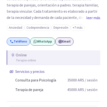
terapia de parejas, orientación a padres. terapia familiar,
terapia vincular. Cada tratamiento es elaborado a partir
de la necesidad y demanda de cada paciente, donde
leer más
ambos vamos ejercer un papel activo en la orientación de
Ansiedad
Codependencia
Depresión
+7 más
la terapia. Para ello utilizo recursos técnicos amplios y
flexibles, adaptados al momento y problemática de cada
Teléfono
WhatsApp
Email
persona.
Online
Terapia online
Servicios y precios
Consulta para Psicología
35000
ARS
/ sesión
Terapia de pareja
45000
ARS
/ sesión