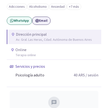
espacio de escucha, construcción y transformación,
Adicciones
Alcoholismo
Ansiedad
+7 más
adpatando el contexto de cada persona para ayudarla de
la mejor manera posible.
WhatsApp
Email
Dirección principal
Av. Gral. Las Heras, Cdad. Autónoma de Buenos Aires
Online
Terapia online
Servicios y precios
Psicología adulto
40
ARS
/ sesión