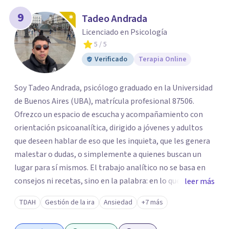
9
Tadeo Andrada
Licenciado en Psicología
5
/ 5
Verificado
Terapia Online
Soy Tadeo Andrada, psicólogo graduado en la Universidad
de Buenos Aires (UBA), matrícula profesional 87506.
Ofrezco un espacio de escucha y acompañamiento con
orientación psicoanalítica, dirigido a jóvenes y adultos
que deseen hablar de eso que les inquieta, que les genera
malestar o dudas, o simplemente a quienes buscan un
lugar para sí mismos. El trabajo analítico no se basa en
consejos ni recetas, sino en la palabra: en lo que cada
leer más
quien puede decir de su historia, de su deseo, de su
TDAH
Gestión de la ira
Ansiedad
+7 más
malestar... En el encuentro con un analista se abre la
posibilidad de pensar de otro modo eso que hasta ahora