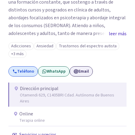
una formación constante, que sostengo a través de
distintos cursos y posgrados en clínica de adultos,
abordajes focalizados en psicoterapia y abordaje integral
de los consumos (SEDRONAR). Atiendo a niños,
adolescentes y adultos, tanto de manera presencial
leer más
como online. Trabajo con distintas problemáticas como
Adicciones
Ansiedad
Trastornos del espectro autista
depresión, ataques de pánico, adicciones, trastornos
+3 más
alimentarios, trastornos del espectro autista (TEA) y
otras situaciones que generan malestar. Entiendo que
Teléfono
WhatsApp
Email
cada persona llega con una historia única, por eso el
proceso terapéutico es siempre singular y adaptado a
quien consulta.
Dirección principal
Otamendi 629, C1405BRI Cdad. Autónoma de Buenos
Aires
Online
Terapia online
Servicios y precios