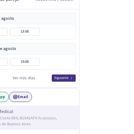
e agosto
13:00
de agosto
15:00
Ver más días
Siguiente
App
Email
Medical
Costa 884, B1641AFH Acassuso,
a de Buenos Aires