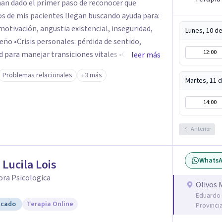
an dado el primer paso de reconocer que
otivación, angustia existencial, inseguridad,
Lunes, 10 d
 sentido,
12:00
manejar transiciones vitales •Conflictos
leer más
tensiones familiares, desafíos laborales o
Problemas relacionales
+3 más
Martes, 11 
14:00
Anterior
Whats
 Lucila Lois
ora Psicologica
Olivos 
Eduardo 
icado
Terapia Online
Provinci