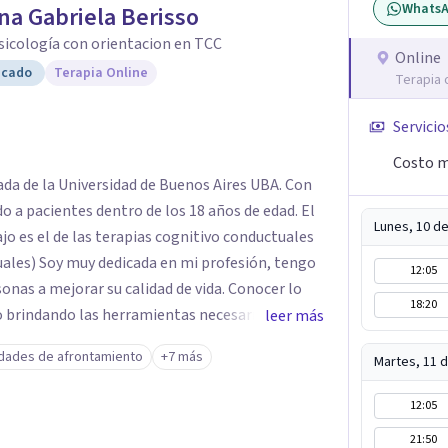
Whats
na Gabriela Berisso
Psicología con orientacion en TCC
Online
icado
Terapia Online
Terapia 
Servicio
Costo m
ada de la Universidad de Buenos Aires UBA. Con
 a pacientes dentro de los 18 años de edad. El
Lunes, 10 d
jo es el de las terapias cognitivo conductuales
uales) Soy muy dedicada en mi profesión, tengo
12:05
sonas a mejorar su calidad de vida. Conocer lo
18:20
lo brindando las herramientas necesarias. Hay
leer más
 atravezamos por estados de ansiedad,
idades de afrontamiento
+7 más
Martes, 11 
no encontramos o nos parece no tener recursos
ay salida. Dentro de esta línea y para estos
12:05
ual es la que ha presentado mayores evidencias
21:50
adros con resultados muy buenos y duraderos.