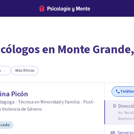
icólogos en Monte Grande,
encontrar el psicólogo adecuado?
te ofreceremos los profesionales que más se ajustan a tus necesi
s
Más filtros
Teléfo
ina Picón
agoga - Técnica en Minoridad y Familia - Post-
Direcci
 Violencia de Género
Av. Nico
Buenos A
icado
Servicio