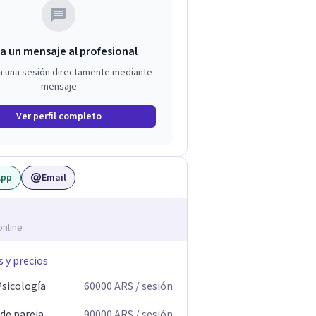
a un mensaje al profesional
a una sesión directamente mediante
mensaje
Ver perfil completo
App
Email
online
s y precios
Psicología
60000
ARS
/ sesión
 de pareja
90000
ARS
/ sesión