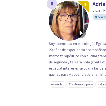
6
Adria
Lic. en 
Verif
Soy Licenciada en psicología. Egres
20 años de experiencia acompañando
marco terapéutico con el cual traba
de segunda y tercera hola (context
especial interes en ayudar a las per
que les pasa y poder trabajar en el
momentos en la vida por los cuales
Ansiedad
Trastorno bipolar
Habil
depresión o estrés, es alli donde 
para afrontarlos, pareciera que no h
casos la terapia cognitiva conduct
epíricas en la solución de estos cu