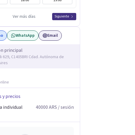
18:00
19:00
Ver más días
Siguiente
no
WhatsApp
Email
ón principal
 629, C1405BRI Cdad. Autónoma de
ires
nline
s y precios
 individual
40000
ARS
/ sesión