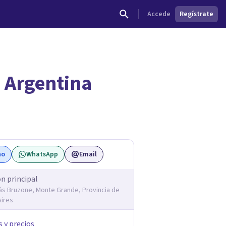
Accede
Regístrate
 Argentina
dades.
no
WhatsApp
Email
ón principal
lás Bruzone, Monte Grande, Provincia de
ires
s y precios