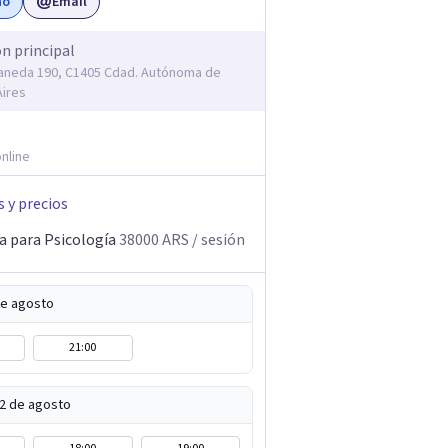
no
Email
ón principal
laneda 190, C1405 Cdad. Autónoma de
ires
nline
s y precios
a para Psicología
38000
ARS
/ sesión
de agosto
21:00
12 de agosto