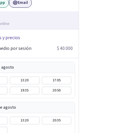
App
Email
online
s y precios
edio por sesión
$ 40.000
e agosto
13:20
17:05
19:35
20:50
de agosto
13:20
20:35