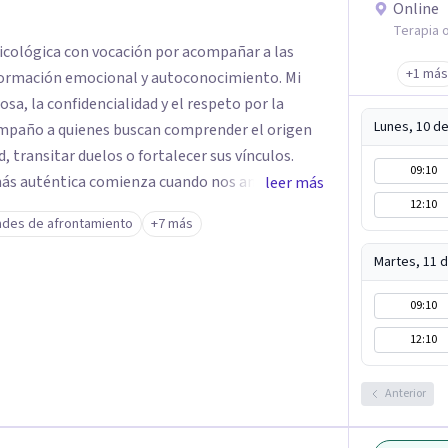
Online
Terapia o
sicológica con vocación por acompañar a las
+1 más
ormación emocional y autoconocimiento. Mi
sa, la confidencialidad y el respeto por la
Lunes, 10 d
compaño a quienes buscan comprender el origen
d, transitar duelos o fortalecer sus vínculos.
09:10
 más auténtica comienza cuando nos animamos a
leer más
12:10
s raíces de lo que sentimos.
ades de afrontamiento
+7 más
Martes, 11 
09:10
12:10
Anterior