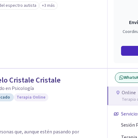
stornos alimentarios, trastornos del espectro
del espectro autista
+3 más
que generan malestar. Entiendo que cada persona
so el proceso terapéutico es siempre singular y
Enví
Coordin
Whats
lo Cristale Cristale
do en Psicología
Online
icado
Terapia Online
Terapia 
Servicio
Sesión 
rsonas que, aunque estén pasando por
Terapia