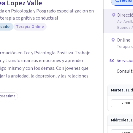
Teléfo
a Lopez Valle
da en Psicologia y Posgrado especializacion en
Direcci
y terapia cognitiva conductual
Av. Avel
icado
Terapia Online
Buenos A
Online
Terapia o
rmación en Tcc y Psicología Positiva. Trabajo
 y transformar sus emociones y aprender
Servicio
sigo mismo y con los demas. Con jovenes que
Consult
 la ansiedad, la depresion, y las relaciones
Martes, 11 
toestima
20:00
Miércoles, 