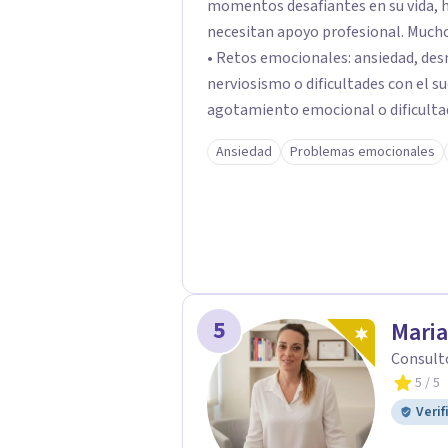
momentos desafiantes en su vida, h
necesitan apoyo profesional. Muchos de mis pacientes llegan buscando ayuda para:
• Retos emocionales: ansiedad, desm
nerviosismo o dificultades con el sueño •Crisis personales: pérdida de
agotamiento emocional o dificultad para 
relacionales: problemas de pareja, 
Ansiedad
Problemas emocionales
dificultades en dinámicas sociales.
5
Maria
Consult
5
/ 5
Verif