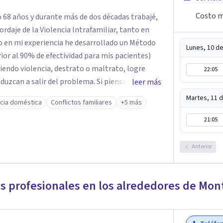
Costo m
 68 años y durante más de dos décadas trabajé,
ordaje de la Violencia Intrafamiliar, tanto en
o en mi experiencia he desarrollado un Método
Lunes, 10 d
ior al 90% de efectividad para mis pacientes)
riendo violencia, destrato o maltrato, logre
22:05
uzcan a salir del problema. Si piensas que éste
leer más
éctate conmigo.
Martes, 11 
ncia doméstica
Conflictos familiares
+5 más
21:05
Anterior
es profesionales en los alrededores de
Mon