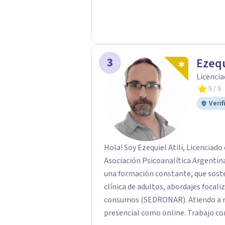
3
Ezequ
Licencia
5
/ 5
Verif
Hola! Soy Ezequiel Atili, Licenciad
Asociación Psicoanalítica Argentina.
una formación constante, que soste
clínica de adultos, abordajes focali
consumos (SEDRONAR). Atiendo a ni
presencial como online. Trabajo c