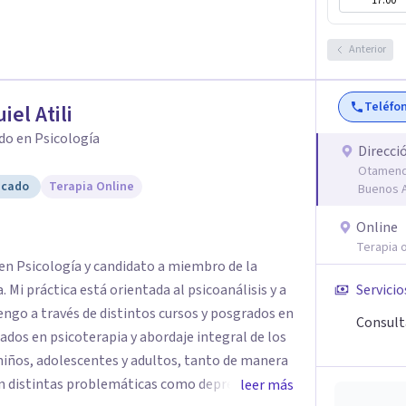
17:00
Anterior
Teléfo
iel Atili
do en Psicología
Direcci
Otamendi
icado
Terapia Online
Buenos A
Online
Terapia o
o en Psicología y candidato a miembro de la
 Mi práctica está orientada al psicoanálisis y a
Servicio
ngo a través de distintos cursos y posgrados en
Consulta
zados en psicoterapia y abordaje integral de los
ños, adolescentes y adultos, tanto de manera
on distintas problemáticas como depresión,
leer más