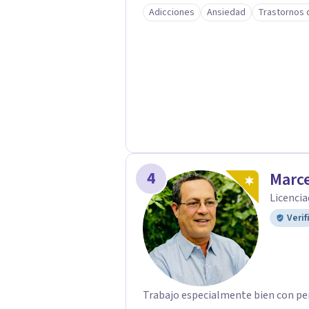
ataques de pánico, adicciones, tra
Adicciones
Ansiedad
Trastornos 
autista (TEA) y otras situaciones 
llega con una historia única, por e
adaptado a quien consulta.
4
Marce
Licencia
Verif
Trabajo especialmente bien con pe