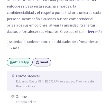
de transformación emocional y autoconocimiento. Mi
enfoque se basa en la escucha amorosa, la
confidencialidad y el respeto por la historia única de cada
persona. Acompaño a quienes buscan comprender el
origen de sus emociones, aliviar la ansiedad, transitar
duelos o fortalecer sus vínculos. Creo que el camino hacia
leer más
una vida más auténtica comienza cuando nos animamos
Ansiedad
Codependencia
Habilidades de afrontamiento
a mirar hacia adentro y a reconocer las raíces de lo que
+7 más
sentimos.
WhatsApp
Email
Olivos Medical
Eduardo Costa 884, B1641AFH Acassuso, Provincia de
Buenos Aires
Online
Terapia online