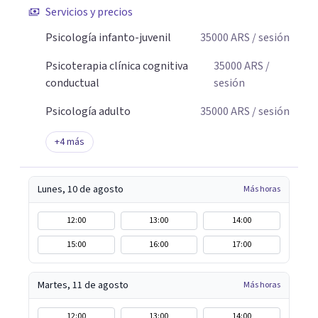
Servicios y precios
profesionalismo, empatía y cercanía.
Psicología infanto-juvenil
35000
ARS
/ sesión
Psicoterapia clínica cognitiva
35000
ARS
/
conductual
sesión
Psicología adulto
35000
ARS
/ sesión
+
4
más
Lunes, 10 de agosto
Más horas
12:00
13:00
14:00
15:00
16:00
17:00
Martes, 11 de agosto
Más horas
12:00
13:00
14:00