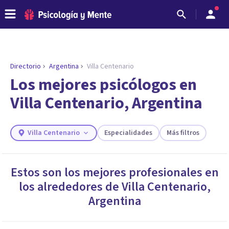
Directorio
Argentina
Villa Centenario
ENCONTRAR MI TERAPEUTA
¿Necesitas ayuda para encontrar el
Los mejores psicólogos en
psicólogo adecuado?
Villa Centenario, Argentina
Responde a unas breves preguntas y te ofreceremos
los profesionales que más se ajustan a tus
necesidades.
Villa Centenario
Especialidades
Más filtros
Responder cuestionario
Estos son los mejores profesionales en
los alrededores de
Villa Centenario
,
Argentina