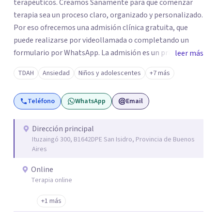
terapéuticos. Creamos Sanamente para que comenzar
terapia sea un proceso claro, organizado y personalizado.
Por eso ofrecemos una admisión clínica gratuita, que
puede realizarse por videollamada o completando un
formulario por WhatsApp. La admisión es un primer
leer más
espacio de orientación profesional donde escuchamos tu
TDAH
Ansiedad
Niños y adolescentes
+7 más
motivo de consulta y evaluamos qué terapeuta es el más
adecuado según tu edad, necesidad, disponibilidad horaria
Teléfono
WhatsApp
Email
y posibilidades económicas. No trabajamos con
asignaciones al azar: cada derivación es pensada con
criterio clínico, según la necesidad de cada paciente.
Dirección principal
Ituzaingó 300, B1642DPE San Isidro, Provincia de Buenos
Atendemos niños, adolescentes, adultos y adultos
Aires
mayores. Brindamos atención virtual a nivel mundial y
presencial en Capital Federal, Zona Sur, Zona Oeste y
Online
Zona Norte. Los honorarios se encuentran entre $28.000 y
Terapia online
$45.000 por sesión, buscando que el tratamiento sea
+1 más
accesible y sostenible en el tiempo. Nuestro objetivo es
acompañarte desde el primer contacto con