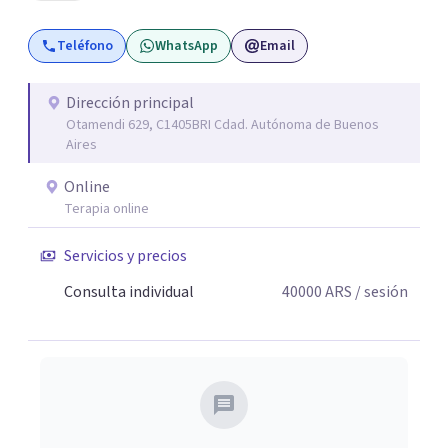
otras situaciones que generan malestar. Entiendo que
Teléfono
WhatsApp
Email
cada persona llega con una historia única, por eso el
proceso terapéutico es siempre singular y adaptado a
quien consulta.
Dirección principal
Otamendi 629, C1405BRI Cdad. Autónoma de Buenos
Aires
Online
Terapia online
Servicios y precios
Consulta individual
40000
ARS
/ sesión