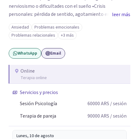
nerviosismo o dificultades con el sueño •Crisis
personales: pérdida de sentido, agotamiento emocional
leer más
o dificultad para manejar transiciones vitales •Conflictos
Ansiedad
Problemas emocionales
relacionales: problemas de pareja, tensiones familiares,
Problemas relacionales
+3 más
desafíos laborales o dificultades en dinámicas sociales.
WhatsApp
Email
Online
Terapia online
Servicios y precios
Sesión Psicología
60000
ARS
/ sesión
Terapia de pareja
90000
ARS
/ sesión
Lunes, 10 de agosto