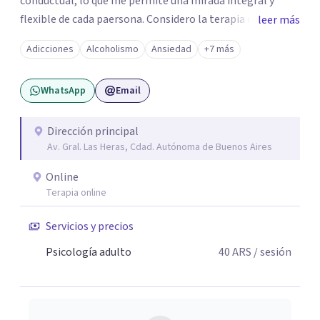
conductual, lo que me permite una mirada integral y
flexible de cada paersona. Considero la terapia como un
leer más
espacio de escucha, construcción y transformación,
Adicciones
Alcoholismo
Ansiedad
+7 más
adpatando el contexto de cada persona para ayudarla de
la mejor manera posible.
WhatsApp
Email
Dirección principal
Av. Gral. Las Heras, Cdad. Autónoma de Buenos Aires
Online
Terapia online
Servicios y precios
Psicología adulto
40
ARS
/ sesión