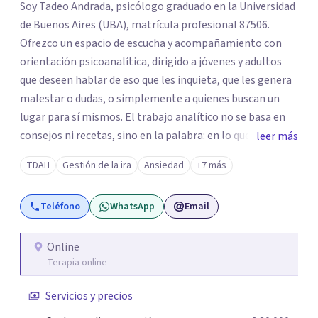
Soy Tadeo Andrada, psicólogo graduado en la Universidad
de Buenos Aires (UBA), matrícula profesional 87506.
Ofrezco un espacio de escucha y acompañamiento con
orientación psicoanalítica, dirigido a jóvenes y adultos
que deseen hablar de eso que les inquieta, que les genera
malestar o dudas, o simplemente a quienes buscan un
lugar para sí mismos. El trabajo analítico no se basa en
consejos ni recetas, sino en la palabra: en lo que cada
leer más
quien puede decir de su historia, de su deseo, de su
TDAH
Gestión de la ira
Ansiedad
+7 más
malestar... En el encuentro con un analista se abre la
posibilidad de pensar de otro modo eso que hasta ahora
Teléfono
WhatsApp
Email
parecía sin salida.
Online
Terapia online
Servicios y precios