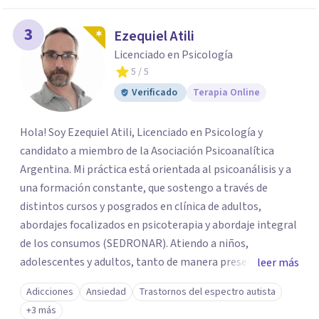
3
Ezequiel Atili
Licenciado en Psicología
5
/ 5
Verificado
Terapia Online
Hola! Soy Ezequiel Atili, Licenciado en Psicología y
candidato a miembro de la Asociación Psicoanalítica
Argentina. Mi práctica está orientada al psicoanálisis y a
una formación constante, que sostengo a través de
distintos cursos y posgrados en clínica de adultos,
abordajes focalizados en psicoterapia y abordaje integral
de los consumos (SEDRONAR). Atiendo a niños,
adolescentes y adultos, tanto de manera presencial
leer más
como online. Trabajo con distintas problemáticas como
Adicciones
Ansiedad
Trastornos del espectro autista
depresión, ataques de pánico, adicciones, trastornos
+3 más
alimentarios, trastornos del espectro autista (TEA) y