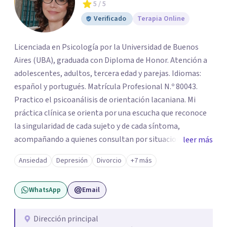
5
/ 5
Verificado
Terapia Online
Licenciada en Psicología por la Universidad de Buenos
Aires (UBA), graduada con Diploma de Honor. Atención a
adolescentes, adultos, tercera edad y parejas. Idiomas:
español y portugués. Matrícula Profesional N.º 80043.
Practico el psicoanálisis de orientación lacaniana. Mi
práctica clínica se orienta por una escucha que reconoce
la singularidad de cada sujeto y de cada síntoma,
acompañando a quienes consultan por situaciones de
leer más
angustia, dificultades en los vínculos, inhibiciones,
Ansiedad
Depresión
Divorcio
+7 más
duelos, crisis vitales, padecimientos subjetivos y otros
modos de malestar. La práctica analítica propone un
WhatsApp
Email
espacio de palabra donde cada sujeto pueda interrogar
aquello que le genera sufrimiento, apostando a la
construcción de una respuesta singular frente a su
Dirección principal