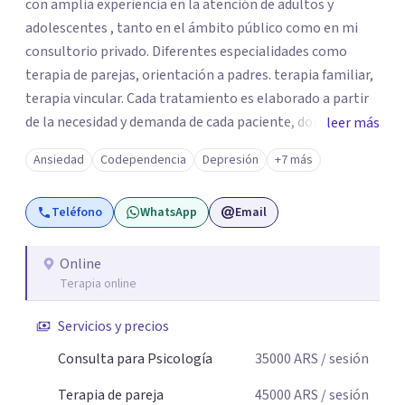
con amplia experiencia en la atención de adultos y
adolescentes , tanto en el ámbito público como en mi
consultorio privado. Diferentes especialidades como
terapia de parejas, orientación a padres. terapia familiar,
terapia vincular. Cada tratamiento es elaborado a partir
de la necesidad y demanda de cada paciente, donde
leer más
ambos vamos ejercer un papel activo en la orientación de
Ansiedad
Codependencia
Depresión
+7 más
la terapia. Para ello utilizo recursos técnicos amplios y
flexibles, adaptados al momento y problemática de cada
Teléfono
WhatsApp
Email
persona.
Online
Terapia online
Servicios y precios
Consulta para Psicología
35000
ARS
/ sesión
Terapia de pareja
45000
ARS
/ sesión