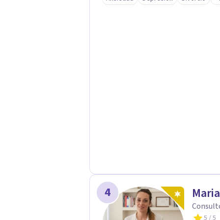
modos de malestar. La práctica analítica propone un espacio de palabra donde
cada sujeto pueda interrogar aquell
construcción de una respuesta singu
4
Maria
Consult
5
/ 5