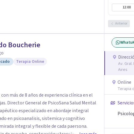
12:00
Anterior
Whats
do Boucherie
go
Direcci
icado
Terapia Online
Av. Gral
Aires
Online
Terapia o
 con más de 8 años de experiencia clínica en el
ejas. Director General de PsicoSana Salud Mental
Servicio
rapéutico especializado en abordaje integral
Psicolo
irada integral y flexible de cada paersona.