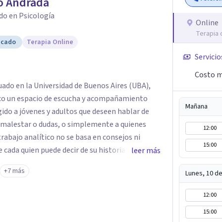
o Andrada
do en Psicología
Online
Terapia 
icado
Terapia Online
Servicio
Costo m
ado en la Universidad de Buenos Aires (UBA),
zco un espacio de escucha y acompañamiento
Mañana
gido a jóvenes y adultos que deseen hablar de
a malestar o dudas, o simplemente a quienes
12:00
trabajo analítico no se basa en consejos ni
15:00
e cada quien puede decir de su historia, de su
leer más
ntro con un analista se abre la posibilidad de
+7 más
Lunes, 10 d
hora parecía sin salida.
12:00
15:00