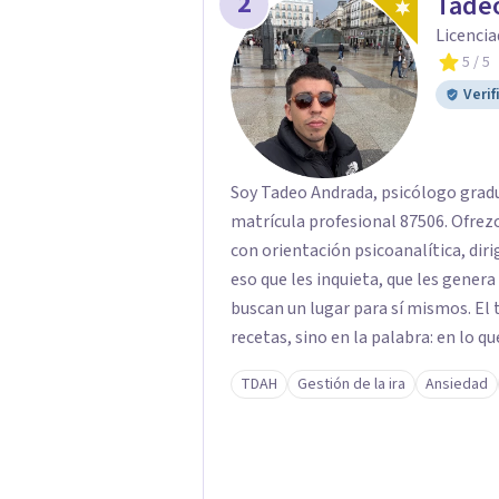
2
Tade
Licencia
5
/ 5
Verif
Soy Tadeo Andrada, psicólogo gradu
matrícula profesional 87506. Ofre
con orientación psicoanalítica, diri
eso que les inquieta, que les gener
buscan un lugar para sí mismos. El 
recetas, sino en la palabra: en lo qu
deseo, de su malestar... En el encue
TDAH
Gestión de la ira
Ansiedad
pensar de otro modo eso que hasta a