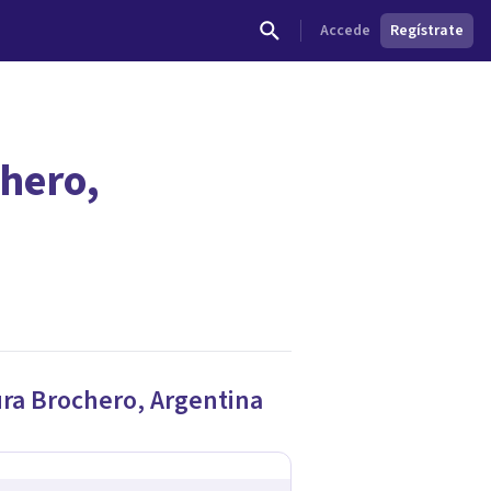
Accede
Regístrate
chero,
ura Brochero
,
Argentina