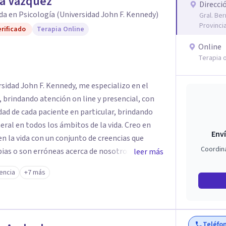
na Vazquez
Direcci
da en Psicología (Universidad John F. Kennedy)
Gral. Be
Provinci
rificado
Terapia Online
Online
Terapia o
sidad John F. Kennedy, me especializo en el
 brindando atención on line y presencial, con
dad de cada paciente en particular, brindando
ral en todos los ámbitos de la vida. Creo en
Enví
n la vida con un conjunto de creencias que
Coordin
ias o son erróneas acerca de nosotros
leer más
luyendo los vínculos con otras personas.. y esto
encia
+7 más
 nuestro propio camino. Por eso trabajo en la
 limitantes para vivir una vida diferente desde
Teléfo