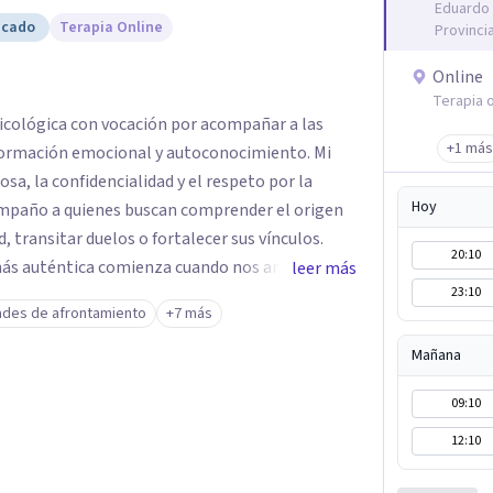
Eduardo 
icado
Terapia Online
Provinci
Online
Terapia o
sicológica con vocación por acompañar a las
+1 más
ormación emocional y autoconocimiento. Mi
sa, la confidencialidad y el respeto por la
Hoy
compaño a quienes buscan comprender el origen
d, transitar duelos o fortalecer sus vínculos.
20:10
 más auténtica comienza cuando nos animamos a
leer más
23:10
s raíces de lo que sentimos.
ades de afrontamiento
+7 más
Mañana
09:10
12:10