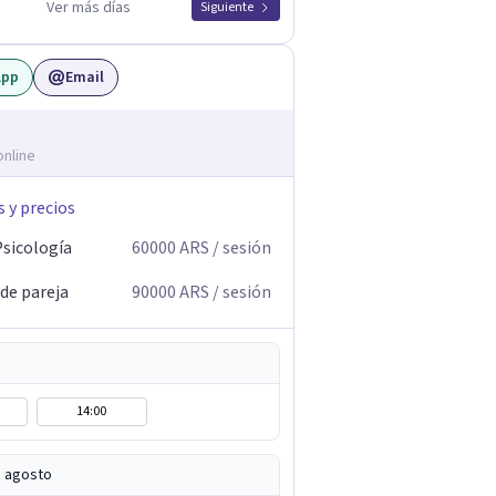
Ver más días
Siguiente
App
Email
online
s y precios
Psicología
60000
ARS
/ sesión
 de pareja
90000
ARS
/ sesión
14:00
e agosto