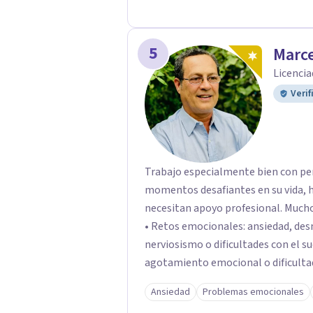
5
Marce
Licencia
Verif
Trabajo especialmente bien con pe
momentos desafiantes en su vida, h
necesitan apoyo profesional. Muchos de mis pacientes llegan buscando ayuda para:
• Retos emocionales: ansiedad, desm
nerviosismo o dificultades con el sueño •Crisis personales: pérdida de
agotamiento emocional o dificultad para 
relacionales: problemas de pareja, 
Ansiedad
Problemas emocionales
dificultades en dinámicas sociales.