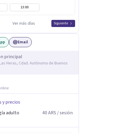
13:00
Ver más días
Siguiente
App
Email
ón principal
. Las Heras, Cdad. Autónoma de Buenos
nline
s y precios
gía adulto
40
ARS
/ sesión