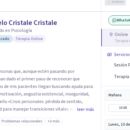
Anterior
Whats
lo Cristale Cristale
do en Psicología
Online
icado
Terapia Online
Terapia 
Servicio
Sesión 
rsonas que, aunque estén pasando por
Terapia
an dado el primer paso de reconocer que
otivación, angustia existencial, inseguridad,
Mañana
 sentido,
13:00
manejar transiciones vitales •Conflictos
leer más
tensiones familiares, desafíos laborales o
Problemas relacionales
+3 más
Lunes, 10 d