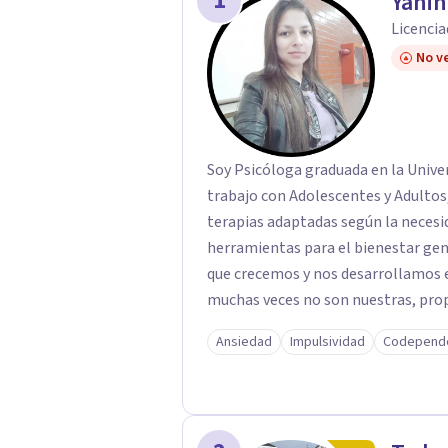
1
Yani
Licencia
No ve
Soy Psicóloga graduada en la Univer
trabajo con Adolescentes y Adultos,
terapias adaptadas según la necesi
herramientas para el bienestar gene
que crecemos y nos desarrollamos e
muchas veces no son nuestras, prop
mismos,o de la vida en general, inc
Ansiedad
Impulsividad
Codepend
nos dificulta a la hora de transitar
desprogramación de viejas creencias
el verdadero ser.