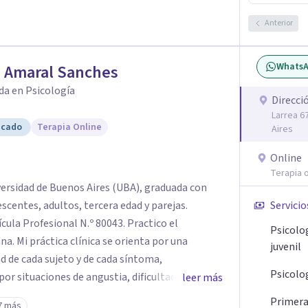
Anterior
Whats
a Amaral Sanches
da en Psicología
Direcci
Larrea 6
icado
Terapia Online
Aires
Online
Terapia o
versidad de Buenos Aires (UBA), graduada con
Servicio
rofesional N.º 80043. Practico el
Psicolo
 por una
juvenil
d de cada sujeto y de cada síntoma,
Psicolo
r situaciones de angustia, dificultades en los
leer más
is vitales, padecimientos subjetivos y otros
Primera 
7 más