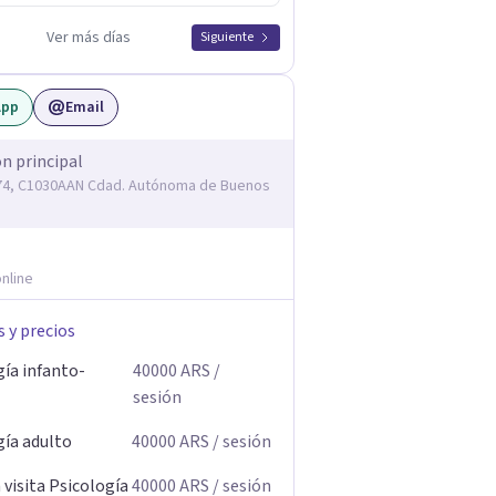
Ver más días
Siguiente
App
Email
ón principal
74, C1030AAN Cdad. Autónoma de Buenos
nline
s y precios
gía infanto-
40000
ARS
/
sesión
gía adulto
40000
ARS
/ sesión
visita Psicología
40000
ARS
/ sesión