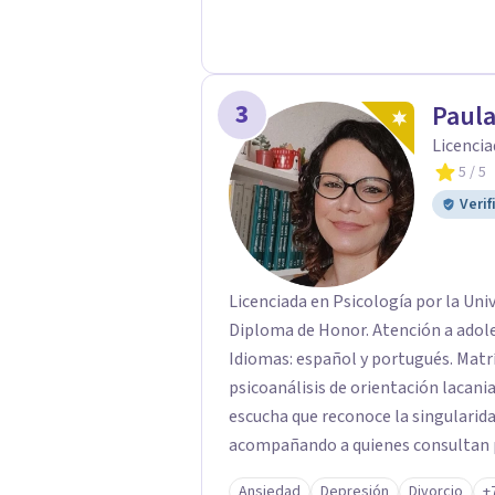
3
Paul
Licencia
5
/ 5
Verif
Licenciada en Psicología por la Uni
Diploma de Honor. Atención a adolescentes, adultos, tercera edad y parejas.
Idiomas: español y portugués. Matrícula P
psicoanálisis de orientación lacaniana. Mi práctica clínica se orienta
escucha que reconoce la singularida
acompañando a quienes consultan po
vínculos, inhibiciones, duelos, cris
Ansiedad
Depresión
Divorcio
+