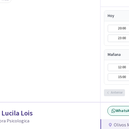
o que le genera sufrimiento, apostando a la
Hoy
lar frente a su malestar.
20:00
23:00
Mañana
12:00
15:00
Anterior
Whats
 Lucila Lois
ora Psicologica
Olivos 