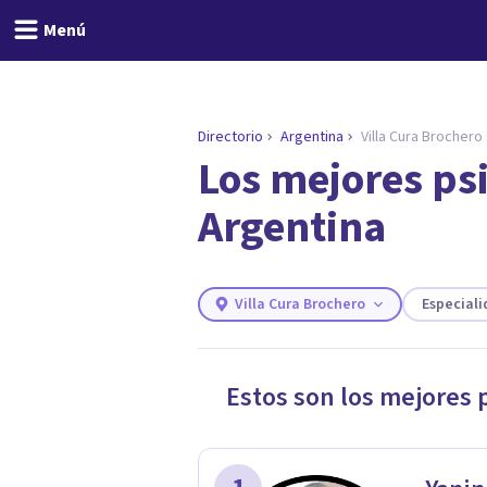
Menú
Directorio
Argentina
Villa Cura Brochero
Los mejores psi
ENCONTRAR MI TERAPEUTA
¿Necesitas ayuda para 
Argentina
Responde a unas breves preguntas y
necesidades.
Responder cuestionario
Villa Cura Brochero
Especial
Estos son los mejores 