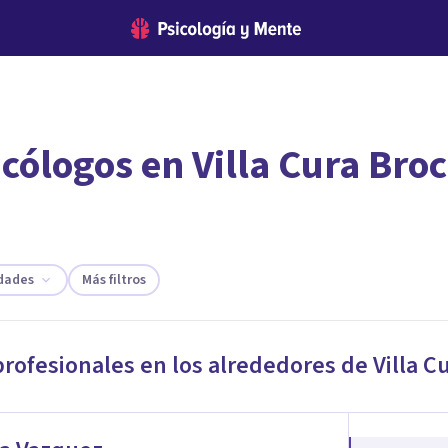
cólogos en Villa Cura Bro
encontrar el psicólogo adecuado?
 te ofreceremos los profesionales que más se ajustan a tus
idades
Más filtros
profesionales en los alrededores de
Villa C