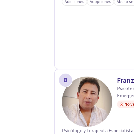
Adicciones
Adopciones
Abuso se
8
Fran
Psicoter
Emergenc
No ve
Psicólogo y Terapeuta Especialista