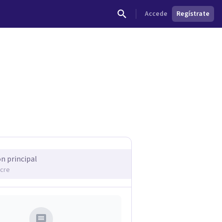
Accede
Regístrate
dades.
ón principal
ucre