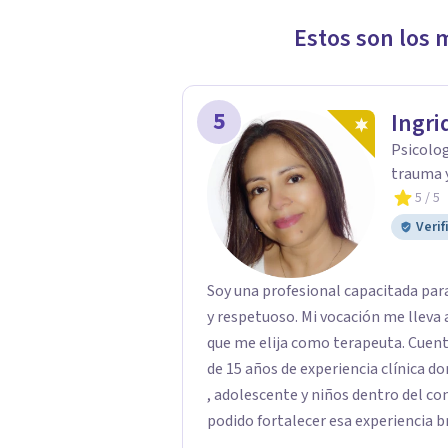
Estos son los 
5
Ingri
Psicolog
trauma 
5
/ 5
Verif
Soy una profesional capacitada pa
y respetuoso. Mi vocación me lleva a tener un compromiso real con cada persona
que me elija como terapeuta. Cuento con herramient
de 15 años de experiencia clínica donde
, adolescente y niños dentro del con
podido fortalecer esa experiencia brindando apoyo
Europa. Apoyo entornos laborales