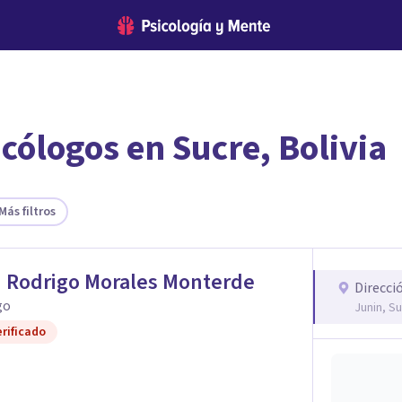
cólogos en Sucre, Bolivia
encontrar el psicólogo adecuado?
te ofreceremos los profesionales que más se ajustan a tus necesi
Más filtros
 Rodrigo Morales Monterde
Direcci
go
Junin, S
rificado