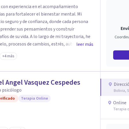
gía con experiencia en el acompañamiento
as para fortalecer el bienestar mental. Mi
cio seguro y de confianza, donde cada persona
Enví
prender sus pensamientos y construir
argo de mi trayectoria, he
Coordin
uelo, procesos de cambios, estrés, autoestima,
leer más
jetivo es aportar en la obtención de una mejor
+4 más
eso terapéutico empático, basado en evidencia y
el Angel Vasquez Cespedes
Direcci
o psicólogo
Bolivia, 
rificado
Terapia Online
Online
Terapia o