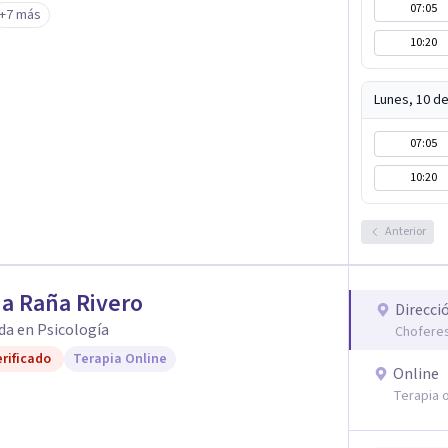
07:05
+7 más
10:20
familiar, dificultades con los vínculos, duelo , estrés, ansiedad y traumas.
Lunes, 10 d
07:05
10:20
Anterior
na Raña Rivero
Direcci
da en Psicología
Choferes
rificado
Terapia Online
Online
Terapia o