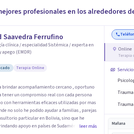
mejores profesionales en los alrededores d
Teléfo
d Saavedra Ferrufino
ía clínica / especialidad Sistémica / experta en
Online
y apego (EMDR)
Terapia 
icado
Terapia Online
Servicio
Psicolo
ra brindar acompañamiento cercano , oportuno
Trauma 
as eficaces utilizadas por mas
Trauma 
 no solo he podido ayudar a familias , parejas
sultorio particular en Bolivia, sino que he
Mañana
 en países de Sudamérica y
leer más
 que enfrenten necesidades de acompañamiento