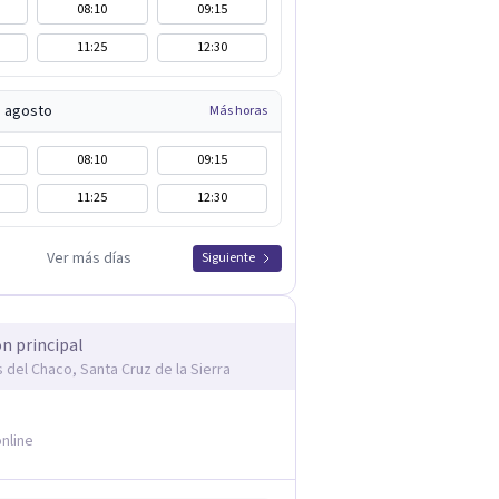
08:10
09:15
11:25
12:30
e agosto
Más horas
08:10
09:15
11:25
12:30
Ver más días
Siguiente
ón principal
 del Chaco, Santa Cruz de la Sierra
nline