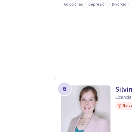
Adicciones
Depresión
Divorcio
y a personas particulares que atraviesen dificultades como crisis en su entorno
6
Silvi
Licencia
No ve