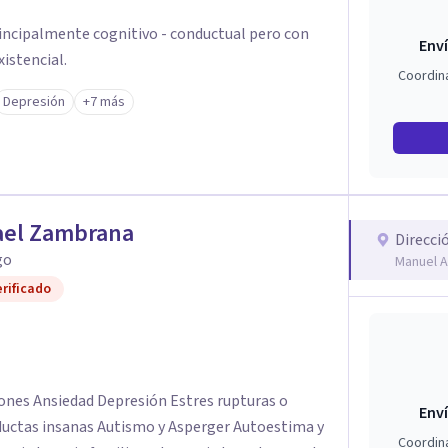
incipalmente cognitivo - conductual pero con
Enví
xistencial.
Coordin
Depresión
+7 más
ael Zambrana
Direcci
go
Manuel A
rificado
Enví
uctas insanas Autismo y Asperger Autoestima y
Coordin