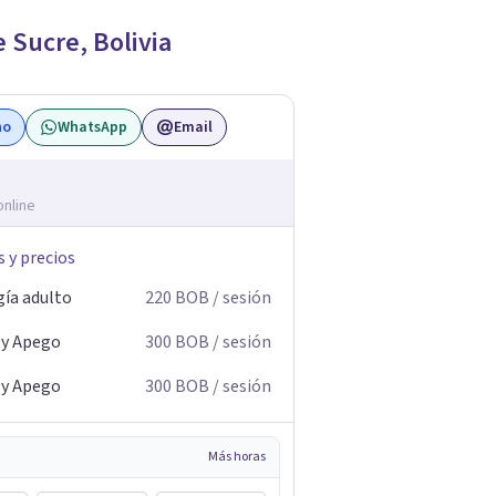
e
Sucre
,
Bolivia
no
WhatsApp
Email
online
s y precios
gía adulto
220
BOB
/ sesión
y Apego
300
BOB
/ sesión
y Apego
300
BOB
/ sesión
Más horas