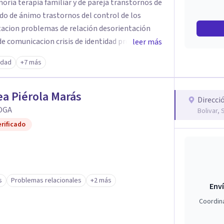
oria terapia familiar y de pareja transtornos de
do de ánimo trastornos del control de los
tacion problemas de relación desorientación
e comunicacion crisis de identidad problemas
leer más
Atención e Hiperactividad (TDAH)
edad
+7 más
a Piérola Marás
Direcci
OGA
Bolivar, 
rificado
s
Problemas relacionales
+2 más
Enví
Coordin