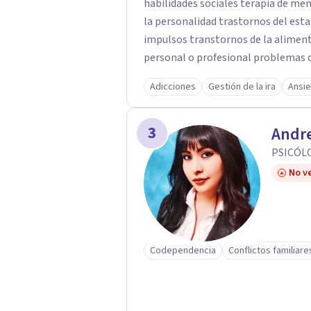
habilidades sociales terapia de mem
la personalidad trastornos del esta
impulsos transtornos de la alimen
personal o profesional problemas d
sexuales Trastorno por Déficit de 
Adicciones
Gestión de la ira
Ansi
3
Andre
PSICÓL
No ve
Codependencia
Conflictos familiare