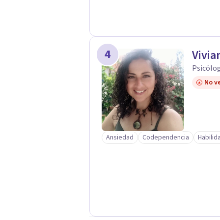
4
Vivia
Psicólog
No ve
Ansiedad
Codependencia
Habilid