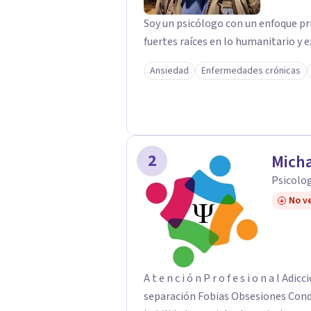
Soy un psicólogo con un enfoque pr
fuertes raíces en lo humanitario y e
Ansiedad
Enfermedades crónicas
2
Mich
Psicolo
No ve
A t e n c i ó n P r o f e s i o n a l Adicciones Ansiedad Depresión Estres rupturas o
separación Fobias Obsesiones Cond