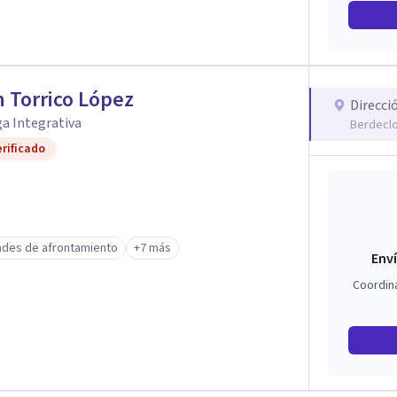
n Torrico López
Direcci
a Integrativa
Berdeclo
rificado
ades de afrontamiento
+7 más
Enví
Coordin