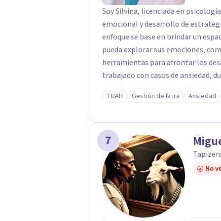
Soy Silvina, licenciada en psicolo
emocional y desarrollo de estrategi
enfoque se base en brindar un espa
pueda explorar sus emociones, com
herramientas para afrontar los desafíos de su vida. A lo l
trabajado con casos de ansiedad, d
regulación emocional y TDAH. Mi ob
TDAH
Gestión de la ira
Ansiedad
calidad de vida a través de un proc
adaptado a tus necesidades.
7
Migu
Tapizer
No ve