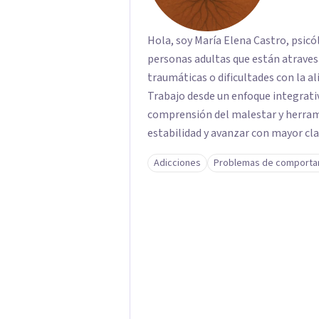
Hola, soy María Elena Castro, psic
personas adultas que están atraves
traumáticas o dificultades con la al
Trabajo desde un enfoque integrat
comprensión del malestar y herram
estabilidad y avanzar con mayor cla
crisis y evaluación de riesgo cuan
Adicciones
Problemas de comporta
seguro, respetuoso y a tu ritmo. A
también presencial en Santiago, seg
Superintendencia de Salud (RNPI 82