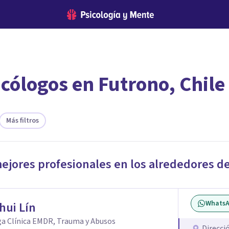
cólogos en Futrono, Chile
encontrar el psicólogo adecuado?
te ofreceremos los profesionales que más se ajustan a tus necesi
Más filtros
mejores profesionales en los alrededores d
Whats
hui Lín
ga Clínica EMDR, Trauma y Abusos
Direcci