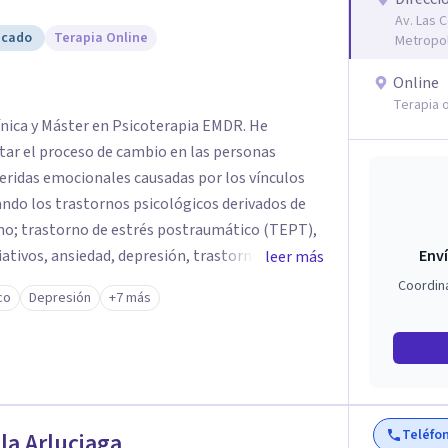
Av. Las 
icado
Terapia Online
Metropol
Online
Terapia o
ínica y Máster en Psicoterapia EMDR. He
litar el proceso de cambio en las personas
heridas emocionales causadas por los vínculos
(TEPT),
astorno límite
Enví
leer más
Coordin
co
Depresión
+7 más
uso, violencia de género, maltrato en ambiente
edan sentirse escuchadas y apoyadas, en su
mación de sus heridas y vidas.
Teléfo
a Arluciaga