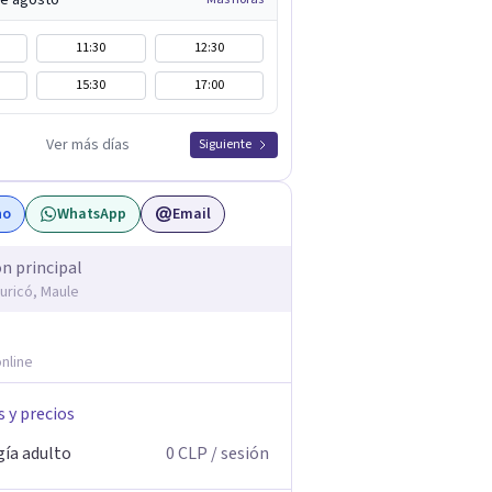
de agosto
11:30
12:30
15:30
17:00
Ver más días
Siguiente
no
WhatsApp
Email
ón principal
Curicó, Maule
nline
s y precios
gía adulto
0
CLP
/ sesión