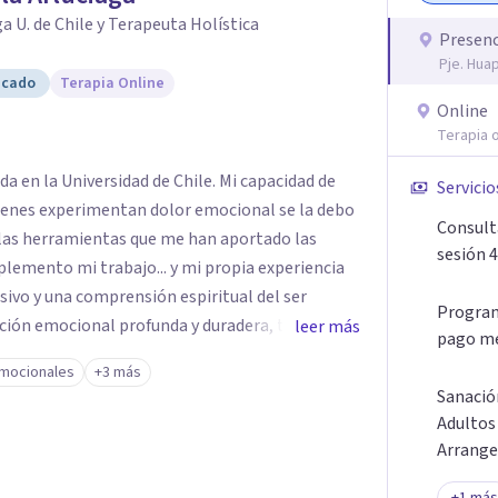
a U. de Chile y Terapeuta Holística
Presenc
Pje. Hua
icado
Terapia Online
Online
Terapia o
da en la Universidad de Chile. Mi capacidad de
Servicio
enes experimentan dolor emocional se la debo
Consult
a las herramientas que me han aportado las
sesión 
plemento mi trabajo... y mi propia experiencia
Program
ción emocional profunda y duradera, te espero
leer más
pago me
mocionales
+3 más
ad, principalmente mujeres adultas y
Sanació
Adultos
Arrange