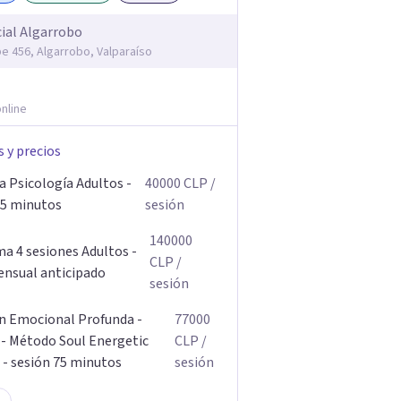
ial Algarrobo
pe 456, Algarrobo, Valparaíso
nline
s y precios
a Psicología Adultos -
40000
CLP
/
45 minutos
sesión
140000
a 4 sesiones Adultos -
CLP
/
nsual anticipado
sesión
n Emocional Profunda -
77000
 - Método Soul Energetic
CLP
/
 - sesión 75 minutos
sesión