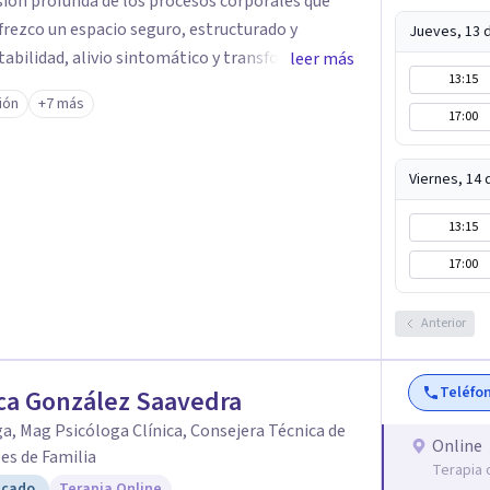
ión profunda de los procesos corporales que
Jueves, 13 
tabilidad, alivio sintomático y transformación
leer más
13:15
de a la historia y necesidades de cada persona.
ión
+7 más
esional, humano y comprometido con procesos
17:00
será un honor acompañarte.
Viernes, 14
13:15
17:00
Anterior
Teléfo
ca González Saavedra
a, Mag Psicóloga Clínica, Consejera Técnica de
Online
es de Familia
Terapia 
icado
Terapia Online