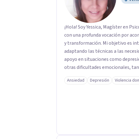
¡Hola! Soy Yessica, Magíster en Psic
con una profunda vocación por ac
y transformación. Mi objetivo es in
adaptando las técnicas a las necesid
apoyo en situaciones como depresión
otras dificultades emocionales, tanto a 
con más de 10 años de experiencia p
Ansiedad
Depresión
Violencia do
instituciones de salud mental, tra
adultos y personas mayores. Mi enfoque principal es la Psicoterapia Sistémica, una
metodología que considera las diná
(individual, familiar, de pareja o gr
Sistémica y la Terapia Enfocada e
contextos y vínculos influyen en e
cambio duradero, significativo y ori