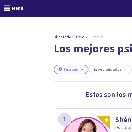
Menú
Directorio
Chile
Futrono
Los mejores psi
ENCONTRAR MI TERAPEUTA
¿Necesitas ayuda para 
Responde a unas breves preguntas y 
Responder cuestionario
Futrono
Especialidades
Estos son los 
1
Shén
Psicólo