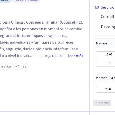
Servicio
Consult
ología Clínica y Consejera Familiar (Counseling),
Psicolo
ompañar a las personas en momentos de cambio
tegrar distintos enfoques terapéuticos,
ades individuales y familiares para ofrecer
Mañana
, angustia, duelos, violencia intrafamiliar y
15:05
nivel individual, de pareja o familiar. Cuento
leer más
rofesional en consulta privada y en diversas
18:20
méstica
+7 más
bajando con adolescentes, adultos jóvenes,
Viernes, 14
micas y relaciones dentro de cada sistema
upal). A través de técnicas como la Terapia Breve
23:05
n Soluciones, busco comprender cómo los
l bienestar de cada persona, promoviendo un
Anterior
entado a los recursos.