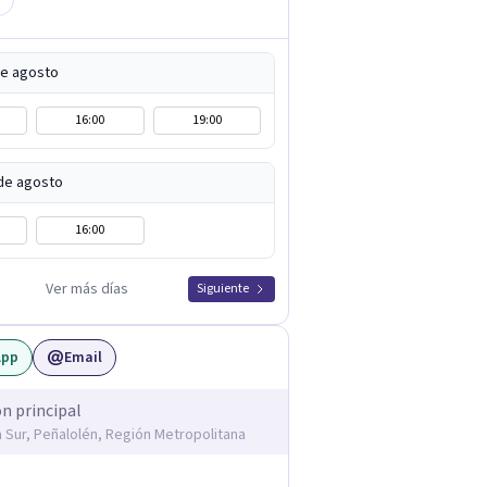
de agosto
16:00
19:00
de agosto
16:00
Ver más días
Siguiente
App
Email
ón principal
la Sur, Peñalolén, Región Metropolitana