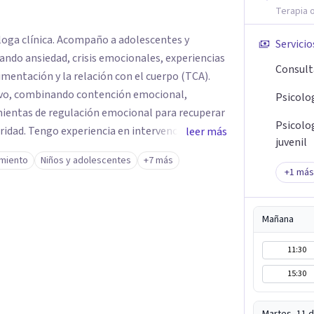
Terapia o
óloga clínica. Acompaño a adolescentes y
Servicio
ando ansiedad, crisis emocionales, experiencias
Consult
imentación y la relación con el cuerpo (TCA).
ivo, combinando contención emocional,
Psicolo
ientas de regulación emocional para recuperar
Psicolo
ridad. Tengo experiencia en intervención en
leer más
juvenil
do corresponde, cuidando siempre un encuadre
miento
Niños y adolescentes
+7 más
tiendo principalmente en modalidad online y
+
1
más
ún disponibilidad. Registro en la
6604).
Mañana
11:30
15:30