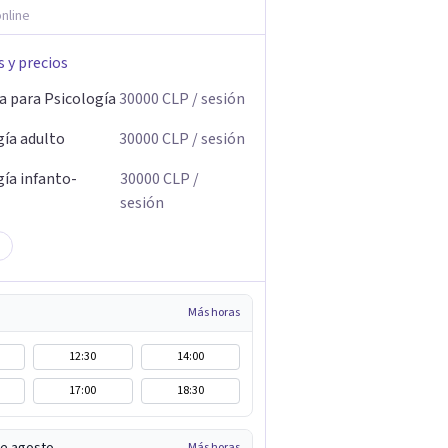
nline
s y precios
a para Psicología
30000
CLP
/ sesión
gía adulto
30000
CLP
/ sesión
gía infanto-
30000
CLP
/
sesión
Más horas
12:30
14:00
17:00
18:30
Más horas