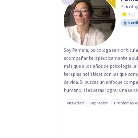
Psicólog
5
/ 5
Verif
Soy Pamela, psicóloga senior titula
acompañar terapéuticamente a qui
más que a los años de psicología, 
terapias holísticas con las que com
de vida. Si buscas un enfoque compasivo y una comprensión espiritual del ser
humano; si esperas lograr una sana
en sesión. Atiendo con frecuencia a personas que han convivido por meses o años
Ansiedad
Depresión
Problemas e
con síntomas de depresión y ansied
adolescentes. Necesitas saber que el cambio es posible y accesible. Un abrazo,
Pamela