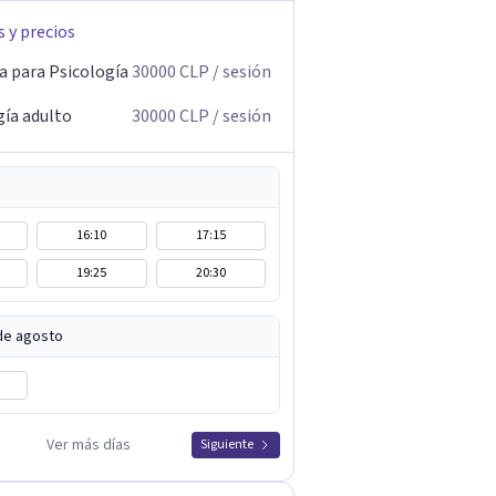
s y precios
a para Psicología
30000
CLP
/ sesión
gía adulto
30000
CLP
/ sesión
16:10
17:15
19:25
20:30
 de agosto
Ver más días
Siguiente