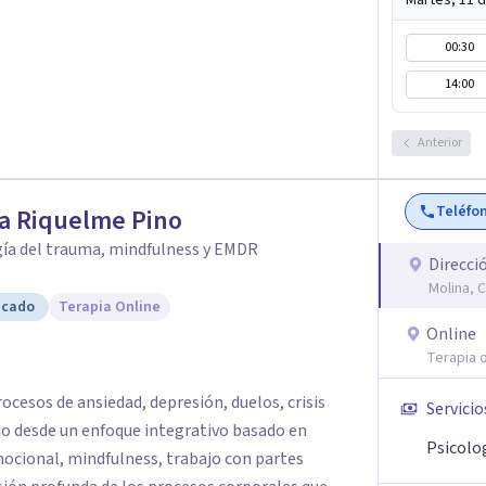
Martes, 11 
00:30
14:00
Anterior
Teléfo
a Riquelme Pino
gía del trauma, mindfulness y EMDR
Direcci
Molina, 
icado
Terapia Online
Online
Terapia o
cesos de ansiedad, depresión, duelos, crisis
Servicio
ajo desde un enfoque integrativo basado en
Psicolo
cional, mindfulness, trabajo con partes