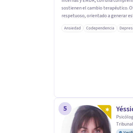
internas y EMDR, con una comprens
sostienen el cambio terapéutico. Ofrezco un espacio seguro, estructurado y
respetuoso, orientado a generar es
profunda, avanzando a un ritmo acor
Ansiedad
Codependencia
Depres
Si buscas un acompañamiento prof
terapéuticos reales y sostenidos, 
5
Yéssi
Psicólog
Tribunal
Verif