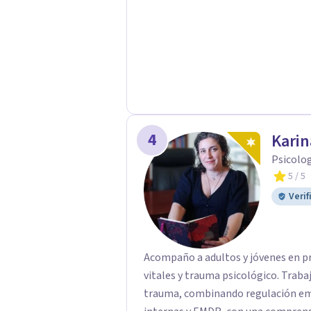
4
Karin
Psicolo
5
/ 5
Verif
Acompaño a adultos y jóvenes en pro
vitales y trauma psicológico. Trab
trauma, combinando regulación emo