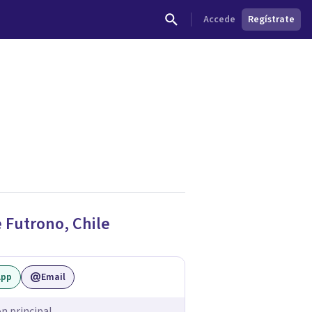
Accede
Regístrate
dades.
e
Futrono
,
Chile
App
Email
ón principal