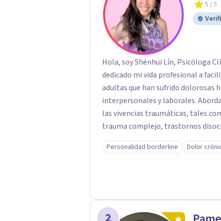
5
/ 5
Verif
Hola, soy Shénhui Lín, Psicóloga Cl
dedicado mi vida profesional a faci
adultas que han sufrido dolorosas 
interpersonales y laborales. Abordando los trastornos psicológicos derivados de
las vivencias traumáticas, tales como; trastorno de estrés postraumático 
trauma complejo, trastornos disociativos, ansiedad, depresión, tr
de la personalidad. Como también la posibilidad de salir adelante y reparar el daño
Personalidad borderline
Dolor cróni
en quienes han sido víctimas de ab
laboral o mobbing, entre otros. Mi enfoque es proporcionar un espacio seguro y
comprensivo donde las personas pu
camino hacia la sanación y transfor
2
Pamel