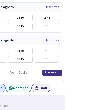
de agosto
Más horas
14:30
15:45
18:15
19:30
 de agosto
Más horas
14:30
15:45
18:15
19:30
Ver más días
Siguiente
no
WhatsApp
Email
online