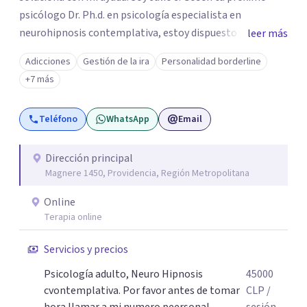
psicólogo Dr. Ph.d. en psicología especialista en
neurohipnosis contemplativa, estoy dispuesto y deseoso
leer más
de acompañarte en este camino de auto descubrimiento
Adicciones
Gestión de la ira
Personalidad borderline
y crecimiento personal dejando atrás todo aquello que
+7 más
nos impiden avanzar y ser exitosos.Vamos a transitar
juntos el camino a tu sanidad. DFisponible y atento a tu
Teléfono
WhatsApp
Email
llamado un abrazo cordial.
Dirección principal
Magnere 1450, Providencia, Región Metropolitana
Online
Terapia online
Servicios y precios
Psicología adulto, Neuro Hipnosis
45000
cvontemplativa. Por favor antes de tomar
CLP
/