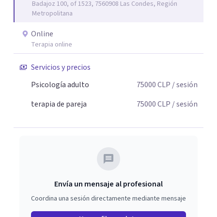
Badajoz 100, of 1523, 7560908 Las Condes, Región
distintas perspectivas terapéuticas, adaptándolas a las
Metropolitana
necesidades únicas de cada persona o pareja que consulta.
Online
Terapia online
Servicios y precios
Psicología adulto
75000
CLP
/ sesión
terapia de pareja
75000
CLP
/ sesión
Envía un mensaje al profesional
Coordina una sesión directamente mediante mensaje