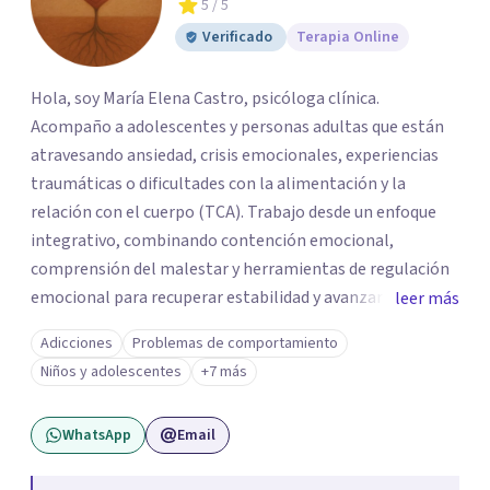
5
/ 5
Verificado
Terapia Online
Hola, soy María Elena Castro, psicóloga clínica.
Acompaño a adolescentes y personas adultas que están
atravesando ansiedad, crisis emocionales, experiencias
traumáticas o dificultades con la alimentación y la
relación con el cuerpo (TCA). Trabajo desde un enfoque
integrativo, combinando contención emocional,
comprensión del malestar y herramientas de regulación
emocional para recuperar estabilidad y avanzar con
leer más
mayor claridad. Tengo experiencia en intervención en
Adicciones
Problemas de comportamiento
crisis y evaluación de riesgo cuando corresponde,
Niños y adolescentes
+7 más
cuidando siempre un encuadre seguro, respetuoso y a tu
ritmo. Atiendo principalmente en modalidad online y
WhatsApp
Email
también presencial en Santiago, según disponibilidad.
Registro en la Superintendencia de Salud (RNPI 826604).