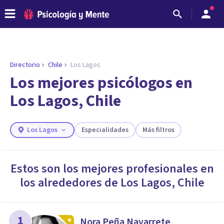
Directorio
Chile
Los Lagos
Los mejores psicólogos en
Los Lagos, Chile
Los Lagos
Especialidades
Más filtros
Estos son los mejores profesionales en
los alrededores de
Los Lagos
,
Chile
ENCONTRAR MI TERAPEUTA
¿Necesitas ayuda para encontrar el
psicólogo adecuado?
Responde a unas breves preguntas y te ofreceremos
1
Nora Peña Navarrete