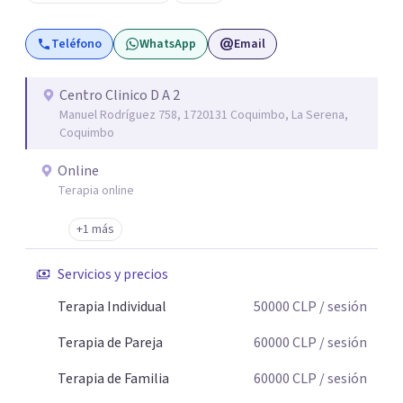
Violencia contra la Pareja (PRHEVIP) y siendo docente en
la Universidad de Aconcagua impartiendo cátedras de
Teléfono
WhatsApp
Email
Psicología Social y Teoría de Sistemas Psicológicos y
permanentemente en consulta particular.
Centro Clinico D A 2
Manuel Rodríguez 758, 1720131 Coquimbo, La Serena,
Coquimbo
Online
Terapia online
+1 más
Servicios y precios
Terapia Individual
50000
CLP
/ sesión
Terapia de Pareja
60000
CLP
/ sesión
Terapia de Familia
60000
CLP
/ sesión