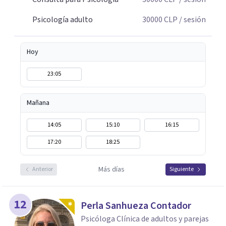
contextos y vínculos influyen en el bienestar de cada
Psicología adulto
30000
CLP
/ sesión
persona, promoviendo un cambio duradero, significativo
y orientado a los recursos.
Hoy
23:05
Mañana
14:05
15:10
16:15
17:20
18:25
Más días
Anterior
Siguiente
12
Perla Sanhueza Contador
Psicóloga Clínica de adultos y parejas