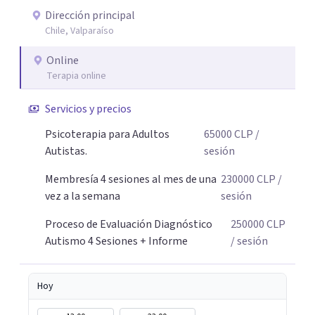
que "enmascarar" tu identidad por años, mi trabajo está
Dirección principal
Chile, Valparaíso
profundamente basado en la comprensión del Trauma
Complejo y la subjetividad (Psicoterapia Lacaniana). No
Online
se trata solo de herramientas, sino de sanar la raíz del
Terapia online
agotamiento. Modalidad: Atención 100% Online (Video o
Solo Voz, tú eliges). La comodidad de tu propio espacio es
Servicios y precios
clave para nuestro autocuidado. Si buscas una respuesta o
Psicoterapia para Adultos
65000
CLP
/
un camino de sanación profunda, nos encontramos. Gran
Autistas.
sesión
abrazo, Nora.
Membresía 4 sesiones al mes de una
230000
CLP
/
vez a la semana
sesión
Proceso de Evaluación Diagnóstico
250000
CLP
Autismo 4 Sesiones + Informe
/ sesión
Hoy