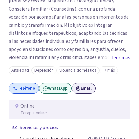
¡Hola! Soy Yessica, Magíster en Psicología Clínica y
Consejera Familiar (Counseling), con una profunda
vocación por acompañar a las personas en momentos de
cambio y transformación. Mi objetivo es integrar
distintos enfoques terapéuticos, adaptando las técnicas
a las necesidades individuales y familiares para ofrecer
apoyo en situaciones como depresión, angustia, duelos,
violencia intrafamiliar y otras dificultades emocionales,
leer más
tanto a nivel individual, de pareja o familiar. Cuento con
Ansiedad
Depresión
Violencia doméstica
+7 más
más de 10 años de experiencia profesional en consulta
privada y en diversas instituciones de salud mental,
Teléfono
WhatsApp
Email
trabajando con adolescentes, adultos jóvenes, adultos y
personas mayores. Mi enfoque principal es la
Psicoterapia Sistémica, una metodología que considera
Online
Terapia online
las dinámicas y relaciones dentro de cada sistema
(individual, familiar, de pareja o grupal). A través de
Servicios y precios
técnicas como la Terapia Breve Sistémica y la Terapia
Enfocada en Soluciones, busco comprender cómo los
Consulta para Psicología
30000
CLP
/ sesión