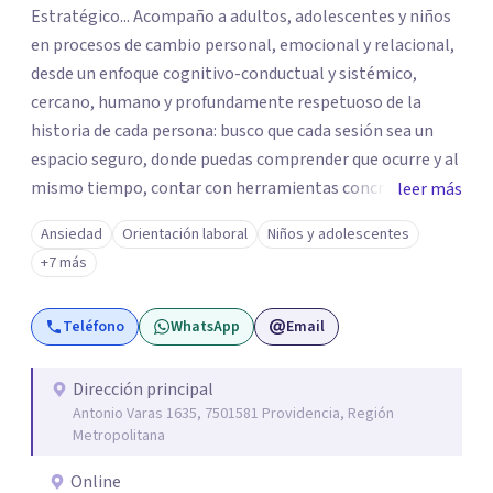
Estratégico... Acompaño a adultos, adolescentes y niños
en procesos de cambio personal, emocional y relacional,
desde un enfoque cognitivo-conductual y sistémico,
cercano, humano y profundamente respetuoso de la
historia de cada persona: busco que cada sesión sea un
espacio seguro, donde puedas comprender que ocurre y al
mismo tiempo, contar con herramientas concretar para
leer más
avanzar... Creo profundamente en la resiliencia y en la
Ansiedad
Orientación laboral
Niños y adolescentes
capacidad que todos tenemos de crecer incluso en
+7 más
momentos difíciles Si quieres comenzar tu proceso de
cambio, estaré encantado de acompañarte! Puedes
Teléfono
WhatsApp
Email
escribirme para coordinar una primera sesión
Dirección principal
Antonio Varas 1635, 7501581 Providencia, Región
Metropolitana
Online