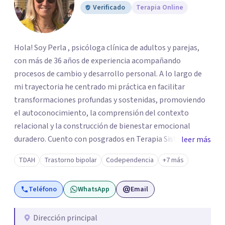
Verificado
Terapia Online
Hola! Soy Perla , psicóloga clínica de adultos y parejas,
con más de 36 años de experiencia acompañando
procesos de cambio y desarrollo personal. A lo largo de
mi trayectoria he centrado mi práctica en facilitar
transformaciones profundas y sostenidas, promoviendo
el autoconocimiento, la comprensión del contexto
relacional y la construcción de bienestar emocional
duradero. Cuento con posgrados en Terapia Sistémica
leer más
Familiar y de Pareja, Terapia Cognitiva Procesal Sistémica
TDAH
Trastorno bipolar
Codependencia
+7 más
Postracionalista y un Diplomado en Psicología Forense,
además de formación y certificación como Terapeuta
Teléfono
WhatsApp
Email
EMDR, enfoque especializado en el tratamiento de
experiencias traumáticas y bloqueos emocionales. Esta
combinación de herramientas me permite integrar
Dirección principal