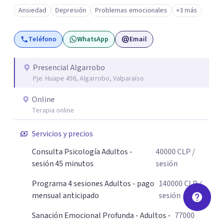
emocional profunda y duradera, te espero en sesión.
Ansiedad
Depresión
Problemas emocionales
+3 más
Atiendo con frecuencia a personas que han convivido por
meses o años con síntomas de depresión y ansiedad,
Teléfono
WhatsApp
Email
principalmente mujeres adultas y adolescentes.
Necesitas saber que el cambio es posible y accesible. Un
abrazo, Pamela
Presencial Algarrobo
Pje. Huape 456, Algarrobo, Valparaíso
Online
Terapia online
Servicios y precios
Consulta Psicología Adultos -
40000
CLP
/
sesión 45 minutos
sesión
Programa 4 sesiones Adultos - pago
140000
CLP
/
mensual anticipado
sesión
Sanación Emocional Profunda - Adultos -
77000