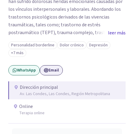
han sufrido dolorosas heridas emocionales causadas por
los vínculos interpersonales y laborales. Abordando los
trastornos psicológicos derivados de las vivencias
traumáticas, tales como; trastorno de estrés
postraumático (TEPT), trauma complejo, trastornos
leer más
disociativos, ansiedad, depresión, trastorno límite de la
Personalidad borderline
Dolor crónico
Depresión
personalidad. Como también la posibilidad de salir
+7 más
adelante y reparar el daño en quienes han sido víctimas
de abuso, violencia de género, maltrato en ambiente
WhatsApp
Email
laboral o mobbing, entre otros. Mi enfoque es
proporcionar un espacio seguro y comprensivo donde las
personas puedan sentirse escuchadas y apoyadas, en su
Dirección principal
Av. Las Condes, Las Condes, Región Metropolitana
camino hacia la sanación y transformación de sus heridas
y vidas.
Online
Terapia online