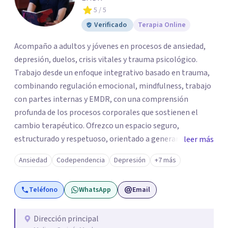
5
/ 5
Verificado
Terapia Online
Acompaño a adultos y jóvenes en procesos de ansiedad,
depresión, duelos, crisis vitales y trauma psicológico.
Trabajo desde un enfoque integrativo basado en trauma,
combinando regulación emocional, mindfulness, trabajo
con partes internas y EMDR, con una comprensión
profunda de los procesos corporales que sostienen el
cambio terapéutico. Ofrezco un espacio seguro,
estructurado y respetuoso, orientado a generar
leer más
estabilidad, alivio sintomático y transformación
Ansiedad
Codependencia
Depresión
+7 más
profunda, avanzando a un ritmo acorde a la historia y
necesidades de cada persona. Si buscas un
Teléfono
WhatsApp
Email
acompañamiento profesional, humano y comprometido
con procesos terapéuticos reales y sostenidos, será un
honor acompañarte.
Dirección principal