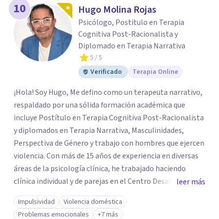
10
Hugo Molina Rojas
Psicólogo, Postitulo en Terapia
Cognitiva Post-Racionalista y
Diplomado en Terapia Narrativa
5
/ 5
Verificado
Terapia Online
¡Hola! Soy Hugo, Me defino como un terapeuta narrativo,
respaldado por una sólida formación académica que
incluye Postítulo en Terapia Cognitiva Post-Racionalista
y diplomados en Terapia Narrativa, Masculinidades,
Perspectiva de Género y trabajo con hombres que ejercen
violencia. Con más de 15 años de experiencia en diversas
áreas de la psicología clínica, he trabajado haciendo
clínica individual y de parejas en el Centro Desafío de
leer más
Pareja y el Centro de Diálisis Renacer, coordinando el
Impulsividad
Violencia doméstica
Programa de Resocialización Para hombre que ejercen
Problemas emocionales
+7 más