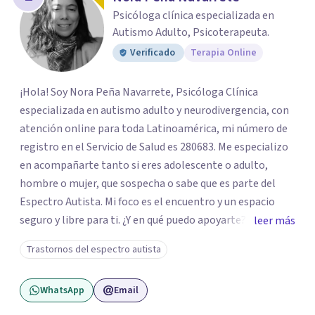
los profesionales que más se ajustan a tus
Psicóloga clínica especializada en
necesidades.
Autismo Adulto, Psicoterapeuta.
Responder cuestionario
Verificado
Terapia Online
¡Hola! Soy Nora Peña Navarrete, Psicóloga Clínica
especializada en autismo adulto y neurodivergencia, con
atención online para toda Latinoamérica, mi número de
registro en el Servicio de Salud es 280683. Me especializo
en acompañarte tanto si eres adolescente o adulto,
hombre o mujer, que sospecha o sabe que es parte del
Espectro Autista. Mi foco es el encuentro y un espacio
seguro y libre para ti. ¿Y en qué puedo apoyarte? Si tienes
leer más
la intuición de ser autista, realizo la Evaluación
Trastornos del espectro autista
Diagnóstica utilizando protocolos de alta precisión
(incluyendo la formación en ADOS-2 y Diplomas UV). Te
WhatsApp
Email
entrego un informe que le da nombre y comprensión a tu
historia. Si sufres de Burnout o el Trauma de haber tenido