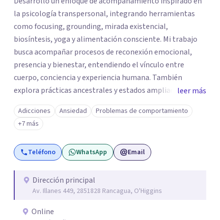
Desarrollo un enfoque de acompañamiento inspirado en
la psicología transpersonal, integrando herramientas
como focusing, grounding, mirada existencial,
biosíntesis, yoga y alimentación consciente. Mi trabajo
busca acompañar procesos de reconexión emocional,
presencia y bienestar, entendiendo el vínculo entre
cuerpo, conciencia y experiencia humana. También
explora prácticas ancestrales y estados ampliados de
leer más
conciencia como caminos de introspección,
Adicciones
Ansiedad
Problemas de comportamiento
resignificación emocional y crecimiento personal. Se
+7 más
caracteriza por crear espacios cálidos y humanos,
orientados a la autenticidad, la escucha y el desarrollo de
Teléfono
WhatsApp
Email
una relación más consciente con uno mismo y con la vida.
Dirección principal
Av. Illanes 449, 2851828 Rancagua, O'Higgins
Online