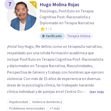
7
Hugo Molina Rojas
Psicólogo, Postitulo en Terapia
Cognitiva Post-Racionalista y
Diplomado en Terapia Narrativa
5
/ 5
Verificado
Terapia Online
¡Hola! Soy Hugo, Me defino como un terapeuta narrativo,
respaldado por una sólida formación académica que
incluye Postítulo en Terapia Cognitiva Post-Racionalista
y diplomados en Terapia Narrativa, Masculinidades,
Perspectiva de Género y trabajo con hombres que ejercen
violencia. Con más de 15 años de experiencia en diversas
áreas de la psicología clínica, he trabajado haciendo
clínica individual y de parejas en el Centro Desafío de
leer más
Pareja y el Centro de Diálisis Renacer, coordinando el
Impulsividad
Violencia doméstica
Programa de Resocialización Para hombre que ejercen
Problemas emocionales
+7 más