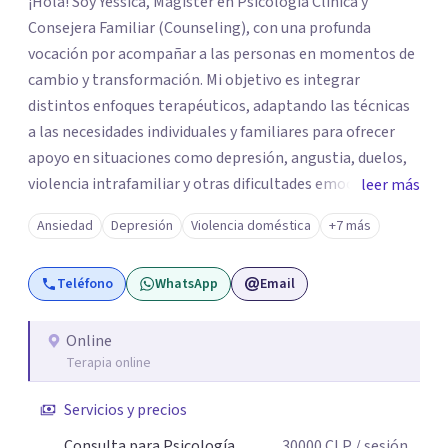
¡Hola! Soy Yessica, Magíster en Psicología Clínica y
Consejera Familiar (Counseling), con una profunda
vocación por acompañar a las personas en momentos de
cambio y transformación. Mi objetivo es integrar
distintos enfoques terapéuticos, adaptando las técnicas
a las necesidades individuales y familiares para ofrecer
apoyo en situaciones como depresión, angustia, duelos,
violencia intrafamiliar y otras dificultades emocionales,
leer más
tanto a nivel individual, de pareja o familiar. Cuento con
Ansiedad
Depresión
Violencia doméstica
+7 más
más de 10 años de experiencia profesional en consulta
privada y en diversas instituciones de salud mental,
Teléfono
WhatsApp
Email
trabajando con adolescentes, adultos jóvenes, adultos y
personas mayores. Mi enfoque principal es la
Psicoterapia Sistémica, una metodología que considera
Online
Terapia online
las dinámicas y relaciones dentro de cada sistema
(individual, familiar, de pareja o grupal). A través de
Servicios y precios
técnicas como la Terapia Breve Sistémica y la Terapia
Enfocada en Soluciones, busco comprender cómo los
Consulta para Psicología
30000
CLP
/ sesión