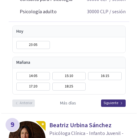
contextos y vínculos influyen en el bienestar de cada
Psicología adulto
30000
CLP
/ sesión
persona, promoviendo un cambio duradero, significativo
y orientado a los recursos.
Hoy
23:05
Mañana
14:05
15:10
16:15
17:20
18:25
Más días
Anterior
Siguiente
9
Beatriz Urbina Sánchez
Psicóloga Clínica - Infanto Juvenil -