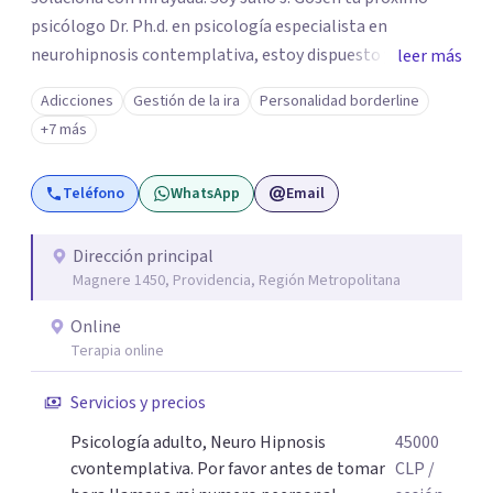
psicólogo Dr. Ph.d. en psicología especialista en
neurohipnosis contemplativa, estoy dispuesto y deseoso
leer más
de acompañarte en este camino de auto descubrimiento
Adicciones
Gestión de la ira
Personalidad borderline
y crecimiento personal dejando atrás todo aquello que
+7 más
nos impiden avanzar y ser exitosos.Vamos a transitar
juntos el camino a tu sanidad. DFisponible y atento a tu
Teléfono
WhatsApp
Email
llamado un abrazo cordial.
Dirección principal
Magnere 1450, Providencia, Región Metropolitana
Online
Terapia online
Servicios y precios
Psicología adulto, Neuro Hipnosis
45000
cvontemplativa. Por favor antes de tomar
CLP
/