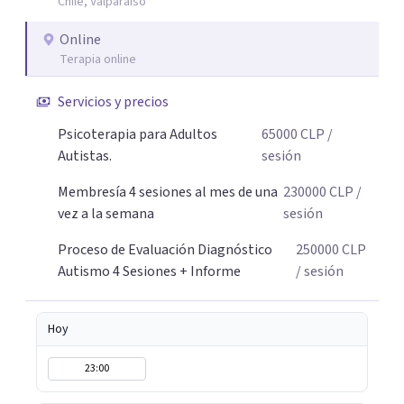
Chile, Valparaíso
profundamente basado en la comprensión del Trauma
Complejo y la subjetividad (Psicoterapia Lacaniana). No
Online
se trata solo de herramientas, sino de sanar la raíz del
Terapia online
agotamiento. Modalidad: Atención 100% Online (Video o
Solo Voz, tú eliges). La comodidad de tu propio espacio es
Servicios y precios
clave para nuestro autocuidado. Si buscas una respuesta o
Psicoterapia para Adultos
65000
CLP
/
un camino de sanación profunda, nos encontramos. Gran
Autistas.
sesión
abrazo, Nora.
Membresía 4 sesiones al mes de una
230000
CLP
/
vez a la semana
sesión
Proceso de Evaluación Diagnóstico
250000
CLP
Autismo 4 Sesiones + Informe
/ sesión
Hoy
23:00