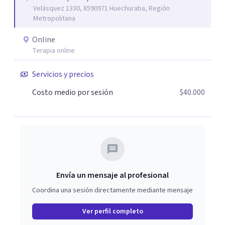
Velásquez 1330, 8590971 Huechuraba, Región
de sus habilidades y recursos personales que además les
Metropolitana
haga ser capaces de aceptarse a plenitud.
Online
Terapia online
Servicios y precios
Costo medio por sesión
$40.000
Envía un mensaje al profesional
Coordina una sesión directamente mediante mensaje
Ver perfil completo