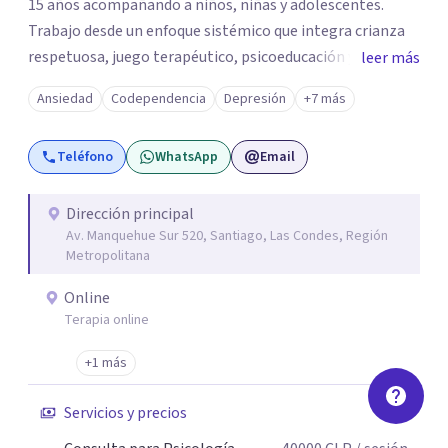
15 años acompañando a niños, niñas y adolescentes.
Trabajo desde un enfoque sistémico que integra crianza
respetuosa, juego terapéutico, psicoeducación y, cuando
leer más
corresponde. PISTA Therapy coach para apoyar la
Ansiedad
Codependencia
Depresión
+7 más
regulación emocional, el sueño, la ansiedad y el
autocontrol.
Teléfono
WhatsApp
Email
Dirección principal
Av. Manquehue Sur 520, Santiago, Las Condes, Región
Metropolitana
Online
Terapia online
+1 más
Servicios y precios