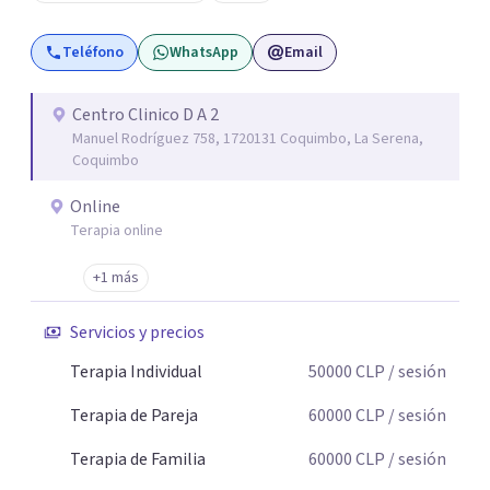
Violencia contra la Pareja (PRHEVIP) y siendo docente en
la Universidad de Aconcagua impartiendo cátedras de
Teléfono
WhatsApp
Email
Psicología Social y Teoría de Sistemas Psicológicos y
permanentemente en consulta particular.
Centro Clinico D A 2
Manuel Rodríguez 758, 1720131 Coquimbo, La Serena,
Coquimbo
Online
Terapia online
+1 más
Servicios y precios
Terapia Individual
50000
CLP
/ sesión
Terapia de Pareja
60000
CLP
/ sesión
Terapia de Familia
60000
CLP
/ sesión