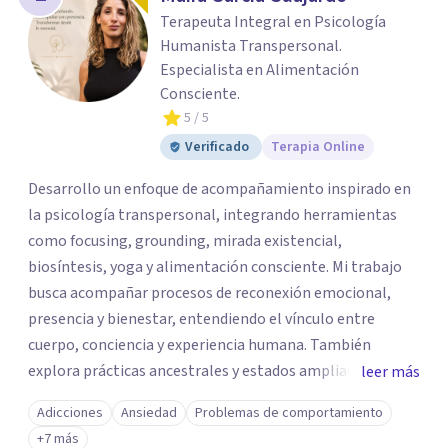
Terapeuta Integral en Psicología
Humanista Transpersonal.
Especialista en Alimentación
Consciente.
5
/ 5
Verificado
Terapia Online
Desarrollo un enfoque de acompañamiento inspirado en
la psicología transpersonal, integrando herramientas
como focusing, grounding, mirada existencial,
biosíntesis, yoga y alimentación consciente. Mi trabajo
busca acompañar procesos de reconexión emocional,
presencia y bienestar, entendiendo el vínculo entre
cuerpo, conciencia y experiencia humana. También
explora prácticas ancestrales y estados ampliados de
leer más
conciencia como caminos de introspección,
Adicciones
Ansiedad
Problemas de comportamiento
resignificación emocional y crecimiento personal. Se
+7 más