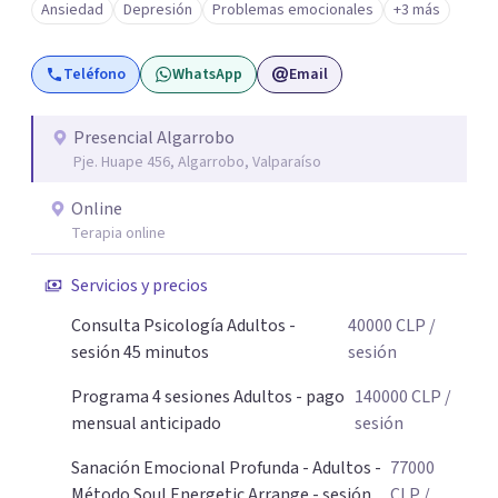
Ansiedad
Depresión
Problemas emocionales
+3 más
Atiendo con frecuencia a personas que han convivido por
meses o años con síntomas de depresión y ansiedad,
Teléfono
WhatsApp
Email
principalmente mujeres adultas y adolescentes.
Necesitas saber que el cambio es posible y accesible. Un
abrazo, Pamela
Presencial Algarrobo
Pje. Huape 456, Algarrobo, Valparaíso
Online
Terapia online
Servicios y precios
Consulta Psicología Adultos -
40000
CLP
/
sesión 45 minutos
sesión
Programa 4 sesiones Adultos - pago
140000
CLP
/
mensual anticipado
sesión
Sanación Emocional Profunda - Adultos -
77000
Método Soul Energetic Arrange - sesión
CLP
/