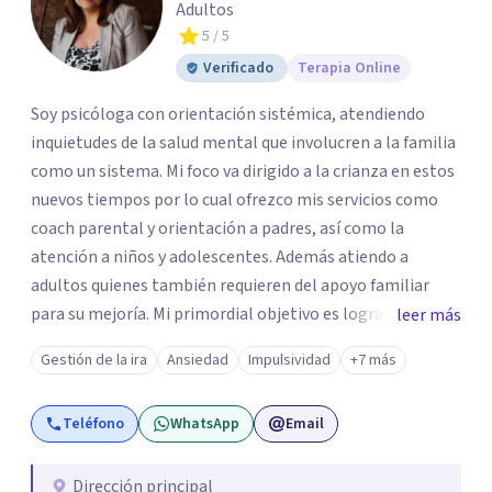
Adultos
5
/ 5
Verificado
Terapia Online
Soy psicóloga con orientación sistémica, atendiendo
inquietudes de la salud mental que involucren a la familia
como un sistema. Mi foco va dirigido a la crianza en estos
nuevos tiempos por lo cual ofrezco mis servicios como
coach parental y orientación a padres, así como la
atención a niños y adolescentes. Además atiendo a
adultos quienes también requieren del apoyo familiar
para su mejoría. Mi primordial objetivo es lograr un
leer más
vínculo cercano con mis pacientes, para así establecer
Gestión de la ira
Ansiedad
Impulsividad
+7 más
confianzas mutuas con la idea de realizar un proceso
terapéutico, que les permita obtener resultados de
Teléfono
WhatsApp
Email
bienestar, que a su vez les facilite llegar a ser personas
integrales, capaces de enfrentar los conflictos pero a la
vez el disfrute de una vida sana, en un auténtico descubrir
Dirección principal