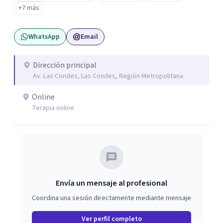
personalidad. Como también la posibilidad de salir
+7 más
adelante y reparar el daño en quienes han sido víctimas
de abuso, violencia de género, maltrato en ambiente
WhatsApp
Email
laboral o mobbing, entre otros. Mi enfoque es
proporcionar un espacio seguro y comprensivo donde las
personas puedan sentirse escuchadas y apoyadas, en su
Dirección principal
Av. Las Condes, Las Condes, Región Metropolitana
camino hacia la sanación y transformación de sus heridas
y vidas.
Online
Terapia online
Envía un mensaje al profesional
Coordina una sesión directamente mediante mensaje
Ver perfil completo