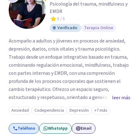
Psicología del trauma, mindfulness y
EMDR
5
/ 5
Verificado
Terapia Online
Acompaño a adultos y jóvenes en procesos de ansiedad,
depresión, duelos, crisis vitales y trauma psicológico.
Trabajo desde un enfoque integrativo basado en trauma,
combinando regulación emocional, mindfulness, trabajo
con partes internas y EMDR, con una comprensión
profunda de los procesos corporales que sostienen el
cambio terapéutico. Ofrezco un espacio seguro,
estructurado y respetuoso, orientado a generar
leer más
estabilidad, alivio sintomático y transformación
Ansiedad
Codependencia
Depresión
+7 más
profunda, avanzando a un ritmo acorde a la historia y
necesidades de cada persona. Si buscas un
Teléfono
WhatsApp
Email
acompañamiento profesional, humano y comprometido
con procesos terapéuticos reales y sostenidos, será un