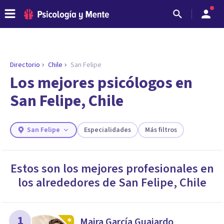
Directorio
Chile
San Felipe
ENCONTRAR MI TERAPEUTA
¿Necesitas ayuda para encontrar el
Los mejores psicólogos en
psicólogo adecuado?
San Felipe, Chile
Responde a unas breves preguntas y te ofreceremos
los profesionales que más se ajustan a tus
necesidades.
San Felipe
Especialidades
Más filtros
Responder cuestionario
Estos son los mejores profesionales en
los alrededores de
San Felipe
,
Chile
1
Maira García Guajardo