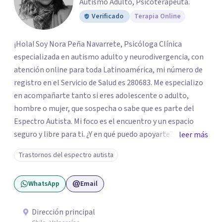
Autismo Adulto, Psicoterapeuta.
Verificado
Terapia Online
¡Hola! Soy Nora Peña Navarrete, Psicóloga Clínica
especializada en autismo adulto y neurodivergencia, con
atención online para toda Latinoamérica, mi número de
registro en el Servicio de Salud es 280683. Me especializo
en acompañarte tanto si eres adolescente o adulto,
hombre o mujer, que sospecha o sabe que es parte del
Espectro Autista. Mi foco es el encuentro y un espacio
seguro y libre para ti. ¿Y en qué puedo apoyarte? Si tienes
leer más
la intuición de ser autista, realizo la Evaluación
Trastornos del espectro autista
Diagnóstica utilizando protocolos de alta precisión
(incluyendo la formación en ADOS-2 y Diplomas UV). Te
WhatsApp
Email
entrego un informe que le da nombre y comprensión a tu
historia. Si sufres de Burnout o el Trauma de haber tenido
que "enmascarar" tu identidad por años, mi trabajo está
Dirección principal