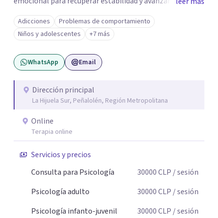
emocional para recuperar estabilidad y avanzar con
leer más
mayor claridad. Tengo experiencia en intervención en
Adicciones
Problemas de comportamiento
crisis y evaluación de riesgo cuando corresponde,
Niños y adolescentes
+7 más
cuidando siempre un encuadre seguro, respetuoso y a tu
ritmo. Atiendo principalmente en modalidad online y
WhatsApp
Email
también presencial en Santiago, según disponibilidad.
Registro en la Superintendencia de Salud (RNPI 826604).
Dirección principal
La Hijuela Sur, Peñalolén, Región Metropolitana
Online
Terapia online
Servicios y precios
Consulta para Psicología
30000
CLP
/ sesión
Psicología adulto
30000
CLP
/ sesión
Psicología infanto-juvenil
30000
CLP
/ sesión