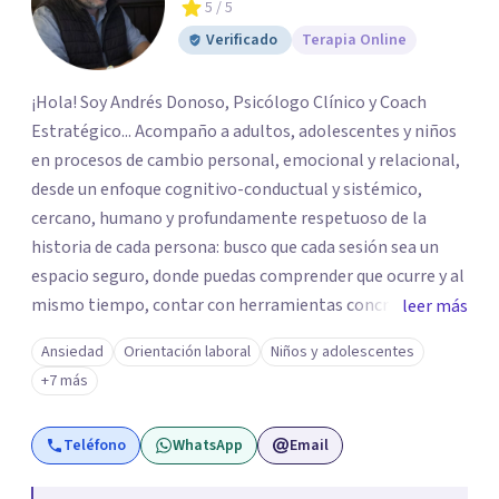
5
/ 5
Verificado
Terapia Online
¡Hola! Soy Andrés Donoso, Psicólogo Clínico y Coach
Estratégico... Acompaño a adultos, adolescentes y niños
en procesos de cambio personal, emocional y relacional,
desde un enfoque cognitivo-conductual y sistémico,
cercano, humano y profundamente respetuoso de la
historia de cada persona: busco que cada sesión sea un
espacio seguro, donde puedas comprender que ocurre y al
mismo tiempo, contar con herramientas concretar para
leer más
avanzar... Creo profundamente en la resiliencia y en la
Ansiedad
Orientación laboral
Niños y adolescentes
capacidad que todos tenemos de crecer incluso en
+7 más
momentos difíciles Si quieres comenzar tu proceso de
cambio, estaré encantado de acompañarte! Puedes
Teléfono
WhatsApp
Email
escribirme para coordinar una primera sesión