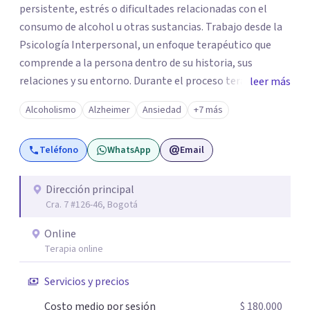
persistente, estrés o dificultades relacionadas con el
consumo de alcohol u otras sustancias. Trabajo desde la
Psicología Interpersonal, un enfoque terapéutico que
comprende a la persona dentro de su historia, sus
relaciones y su entorno. Durante el proceso terapéutico
leer más
exploramos cómo tus experiencias pasadas, tus vínculos
Alcoholismo
Alzheimer
Ansiedad
+7 más
y tu contexto actual influyen en tu bienestar emocional,
con el objetivo de generar cambios significativos y
Teléfono
WhatsApp
Email
duraderos en tu vida. Mi propósito como psicóloga es
ofrecer un espacio seguro, cálido y libre de juicios, donde
puedas sentirte escuchado(a). En terapia trabajaremos
Dirección principal
Cra. 7 #126-46, Bogotá
juntos para identificar tus recursos personales, fortalecer
tus herramientas emocionales y encontrar nuevas
Online
maneras de afrontar aquello que hoy te genera malestar.
Terapia online
Atiendo presencial en Bogotá y también terapia online,
adaptándome a tus necesidades. Si sientes que es
Servicios y precios
momento de empezar un proceso terapéutico o deseas
Costo medio por sesión
$ 180.000