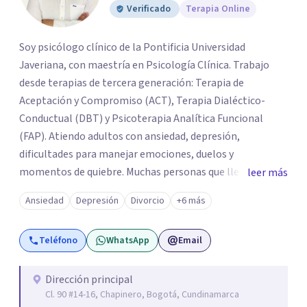
Verificado
Terapia Online
Soy psicólogo clínico de la Pontificia Universidad
Javeriana, con maestría en Psicología Clínica. Trabajo
desde terapias de tercera generación: Terapia de
Aceptación y Compromiso (ACT), Terapia Dialéctico-
Conductual (DBT) y Psicoterapia Analítica Funcional
(FAP). Atiendo adultos con ansiedad, depresión,
dificultades para manejar emociones, duelos y
momentos de quiebre. Muchas personas que llegan a
leer más
consulta no solo cargan con un síntoma: sienten que sus
Ansiedad
Depresión
Divorcio
+6 más
propias reacciones emocionales les complican más la
vida. Desde ahí trabajamos. No busco eliminar el
Teléfono
WhatsApp
Email
malestar a la fuerza. Prefiero entender qué lo sostiene y
trabajar desde eso, no en contra. Atiendo en Bogotá de
forma presencial y también online.
Dirección principal
Cl. 90 #14-16, Chapinero, Bogotá, Cundinamarca