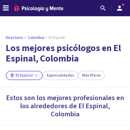
Directorio
Colombia
El Espinal
Los mejores psicólogos en El
Espinal, Colombia
El Espinal
Especialidades
Más filtros
Estos son los mejores profesionales en
los alrededores de
El Espinal
,
ENCONTRAR MI TERAPEUTA
¿Necesitas ayuda para encontrar el
Colombia
psicólogo adecuado?
Responde a unas breves preguntas y te ofreceremos