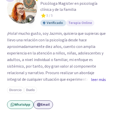
Psicóloga Magister en psicología
clínica y de la Familia
5
/ 5
Verificado
Terapia Online
¡Hola! mucho gusto, soy Jazmin, quisiera que supieras que
llevo una relación con la psicología desde hace
aproximadamamente diez años, cuento con amplia
experiencia en la atención a niños, niñas, adolescentes y
adultos, a nivel individual o familiar, mi enfoque es
sistémico, por tanto, doy gran valor al componente
relacional y narrativo. Procuro realizar un abordaje
integral de cualquier situación que experimenten mis
leer más
consultantes y así lograr una comprensión que favorezca
Divorcio
Duelo
procesos de aprendizaje significativo y potencializar así
la movilización de recursos en pro de la solución y el
WhatsApp
Email
bienestar.