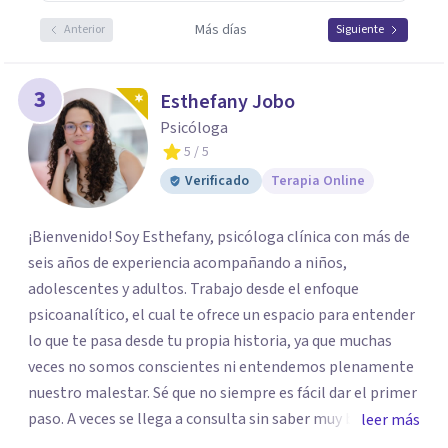
Más días
Anterior
Siguiente
3
Esthefany Jobo
Psicóloga
5
/ 5
Verificado
Terapia Online
¡Bienvenido! Soy Esthefany, psicóloga clínica con más de
seis años de experiencia acompañando a niños,
adolescentes y adultos. Trabajo desde el enfoque
psicoanalítico, el cual te ofrece un espacio para entender
lo que te pasa desde tu propia historia, ya que muchas
veces no somos conscientes ni entendemos plenamente
nuestro malestar. Sé que no siempre es fácil dar el primer
paso. A veces se llega a consulta sin saber muy bien qué
leer más
decir, o sintiendo que algo no anda bien pero sin poder