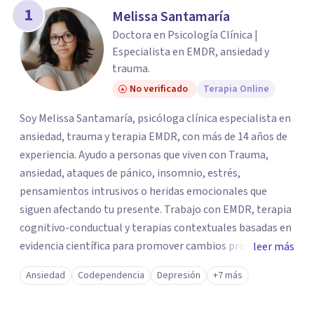
los profesionales que más se ajustan a tus
1
Melissa Santamaría
necesidades.
Doctora en Psicología Clínica |
Responder cuestionario
Especialista en EMDR, ansiedad y
trauma.
No verificado
Terapia Online
Soy Melissa Santamaría, psicóloga clínica especialista en
ansiedad, trauma y terapia EMDR, con más de 14 años de
experiencia. Ayudo a personas que viven con Trauma,
ansiedad, ataques de pánico, insomnio, estrés,
pensamientos intrusivos o heridas emocionales que
siguen afectando tu presente. Trabajo con EMDR, terapia
cognitivo-conductual y terapias contextuales basadas en
evidencia científica para promover cambios profundos y
leer más
duraderos. Atiendo adultos, adolescentes, parejas y
Ansiedad
Codependencia
Depresión
+7 más
familias de forma presencial en Medellín y online, en un
espacio seguro, cercano y profesional.