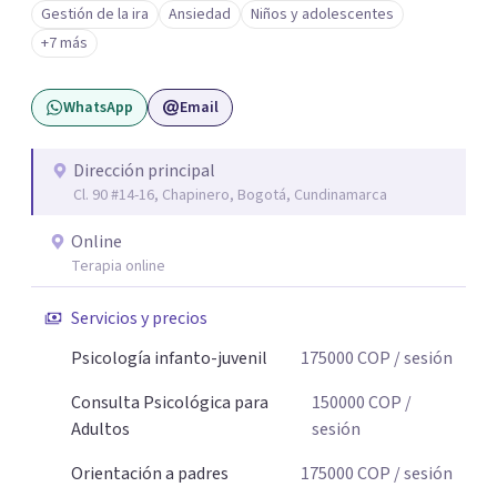
Gestión de la ira
Ansiedad
Niños y adolescentes
nombrarlo. Mi intención es acompañarte en ese proceso,
+7 más
sin juicios y a tu propio ritmo, para que lo que hoy te pesa
pueda pensarse y transformarse.
WhatsApp
Email
Dirección principal
Cl. 90 #14-16, Chapinero, Bogotá, Cundinamarca
Online
Terapia online
Servicios y precios
Psicología infanto-juvenil
175000
COP
/ sesión
Consulta Psicológica para
150000
COP
/
Adultos
sesión
Orientación a padres
175000
COP
/ sesión