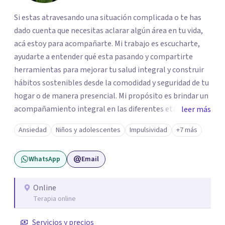
Si estas atravesando una situación complicada o te has
dado cuenta que necesitas aclarar algún área en tu vida,
acá estoy para acompañarte. Mi trabajo es escucharte,
ayudarte a entender qué esta pasando y compartirte
herramientas para mejorar tu salud integral y construir
hábitos sostenibles desde la comodidad y seguridad de tu
hogar o de manera presencial. Mi propósito es brindar un
acompañamiento integral en las diferentes etapas de la
leer más
vida, adaptando la intervención a las necesidades de cada
Ansiedad
Niños y adolescentes
Impulsividad
+7 más
momento del ciclo vital. Un espacio enteramente
confidencial y seguro, con flexibilidad de horarios y una
WhatsApp
Email
atención personalizada. Durante mi trayectoria los
pacientes han destacado mi empatía, mi profesionalismo
y enfoque integral. Estoy a un mensaje de whatsapp si
Online
Terapia online
necesitas orientación "Tu bienestar es la prioridad, sin
importar la distancia"
Servicios y precios