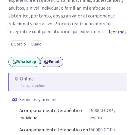
experiencia en la atención a niños, niñas, adolescentes y
adultos, a nivel individual o familiar, mi enfoque es
sistémico, por tanto, doy gran valor al componente
relacional y narrativo. Procuro realizar un abordaje
integral de cualquier situación que experimenten mis
leer más
consultantes y así lograr una comprensión que favorezca
Divorcio
Duelo
procesos de aprendizaje significativo y potencializar así
la movilización de recursos en pro de la solución y el
WhatsApp
Email
bienestar.
Online
Terapia online
Servicios y precios
Acompañamiento terapéutico
150000
COP
/
individual
sesión
Acompañamiento terapéutico en
150000
COP
/