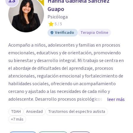
13
Hanna Gabriela Sánchez
Guapo
Psicóloga
5
/ 5
Verificado
Terapia Online
Acompaño a niños, adolescentes y familias en procesos
emocionales, educativos y de orientación, promoviendo
su bienestar y desarrollo integral. Mi trabajo se centra en
el abordaje de dificultades del aprendizaje, procesos
atencionales, regulación emocional y fortalecimiento de
habilidades sociales, ofreciendo un acompañamiento
cercano y ajustado a las necesidades de cada niño y
adolescente. Desarrollo procesos psicológicos que
leer más
incluyen evaluación, orientación, intervención y
TDAH
Ansiedad
Trastornos del espectro autista
seguimiento, así como acompañamiento familiar,
+7 más
brindando espacios de escucha, contención y apoyo que
permiten a padres y cuidadores comprender mejor las