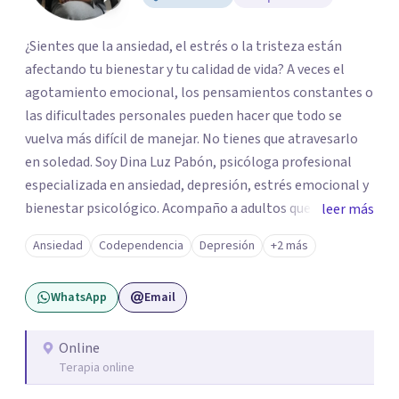
¿Sientes que la ansiedad, el estrés o la tristeza están
afectando tu bienestar y tu calidad de vida? A veces el
agotamiento emocional, los pensamientos constantes o
las dificultades personales pueden hacer que todo se
vuelva más difícil de manejar. No tienes que atravesarlo
en soledad. Soy Dina Luz Pabón, psicóloga profesional
especializada en ansiedad, depresión, estrés emocional y
bienestar psicológico. Acompaño a adultos que buscan
leer más
comprender lo que están viviendo, fortalecer su
Ansiedad
Codependencia
Depresión
+2 más
autoestima y recuperar el equilibrio emocional a través
de un espacio terapéutico seguro, empático y libre de
WhatsApp
Email
juicios. Trabajo desde un enfoque basado en la Psicología
Positiva, orientado a ayudarte no solo a comprender tu
malestar, sino también a potenciar tus recursos
Online
Terapia online
personales, desarrollar resiliencia y generar cambios
positivos y sostenibles en tu vida.