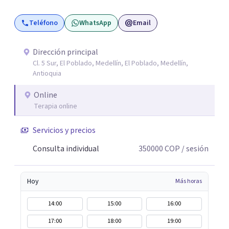
estimación de probabilidades reales de recuperación de la
Teléfono
WhatsApp
Email
relación de pareja 2- Análisis conductual: evaluación de
comportamientos post-ruptura y patrones de
interacción 3- Soporte emocional: acompañamiento
Dirección principal
Cl. 5 Sur, El Poblado, Medellín, El Poblado, Medellín,
para la gestión del duelo afectivo
Antioquia
Online
Terapia online
Servicios y precios
Consulta individual
350000
COP
/ sesión
Hoy
Más horas
14:00
15:00
16:00
17:00
18:00
19:00