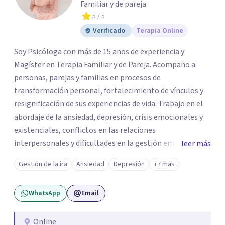
Familiar y de pareja
5
/ 5
Verificado
Terapia Online
Soy Psicóloga con más de 15 años de experiencia y
Magíster en Terapia Familiar y de Pareja. Acompaño a
personas, parejas y familias en procesos de
transformación personal, fortalecimiento de vínculos y
resignificación de sus experiencias de vida. Trabajo en el
abordaje de la ansiedad, depresión, crisis emocionales y
existenciales, conflictos en las relaciones
interpersonales y dificultades en la gestión emocional,
leer más
ofreciendo un espacio de escucha, comprensión y
Gestión de la ira
Ansiedad
Depresión
+7 más
acompañamiento terapéutico. Cada proceso terapéutico
es único. Por eso, en cada sesión se construye un espacio
WhatsApp
Email
seguro donde la palabra, las emociones y las experiencias
pueden ser comprendidas desde una mirada profunda y
humana. A través del análisis y la reflexión conjunta,
Online