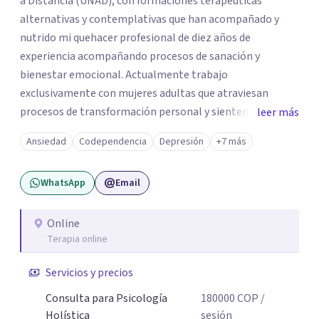
a Distancia (UNAD), con formaciones terapéuticas
alternativas y contemplativas que han acompañado y
nutrido mi quehacer profesional de diez años de
experiencia acompañando procesos de sanación y
bienestar emocional. Actualmente trabajo
exclusivamente con mujeres adultas que atraviesan
procesos de transformación personal y sienten la
leer más
necesidad de tomar una pausa para reconectar consigo
Ansiedad
Codependencia
Depresión
+7 más
mismas y hacer un viaje de autoconocimiento profundo.
Mi propio camino profesional me llevó a trabajar antes
WhatsApp
Email
con niños, adolescentes y familias en contextos
educativos, sociales y comunitarios. Ese recorrido me
enseñó que el cambio real ocurre cuando la persona se
Online
Terapia online
siente vista, escuchada, acompañada; y sobre todo
cuando encuentra herramientas concretas que puede
Servicios y precios
llevar a su vida cotidiana. Hoy, esa experiencia se traduce
en un acompañamiento terapéutico, desde un enfoque
Consulta para Psicología
180000
COP
/
que une el rigor de la psicología con la sabiduría del
Holística
sesión