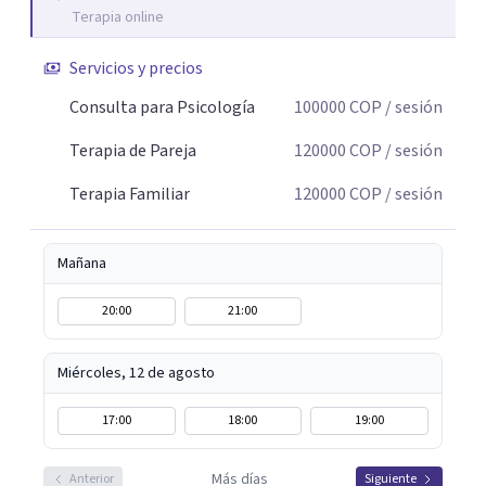
Terapia online
buscamos identificar aquello que genera malestar o
conflicto, para construir nuevas formas de entender la
Servicios y precios
historia personal, familiar o de pareja y promover
cambios que favorezcan el bienestar emocional y
Consulta para Psicología
100000
COP
/ sesión
relacional. La terapia es una oportunidad para
Terapia de Pareja
120000
COP
/ sesión
comprenderse, transformarse y construir relaciones más
conscientes y saludables. Te espero para acompañarte en
Terapia Familiar
120000
COP
/ sesión
tu proceso personal, familiar o de pareja.
Mañana
20:00
21:00
Miércoles, 12 de agosto
17:00
18:00
19:00
Más días
Anterior
Siguiente