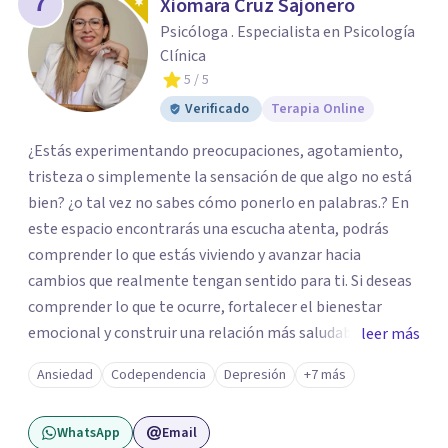
7
Xiomara Cruz Sajonero
Psicóloga . Especialista en Psicología
Clínica
5
/ 5
Verificado
Terapia Online
¿Estás experimentando preocupaciones, agotamiento,
tristeza o simplemente la sensación de que algo no está
bien? ¿o tal vez no sabes cómo ponerlo en palabras.? En
este espacio encontrarás una escucha atenta, podrás
comprender lo que estás viviendo y avanzar hacia
cambios que realmente tengan sentido para ti. Si deseas
comprender lo que te ocurre, fortalecer el bienestar
emocional y construir una relación más saludable
leer más
contigo mismo y con los demás y sientes que este puede
Ansiedad
Codependencia
Depresión
+7 más
ser un buen momento para empezar, estaré dispuesta a
acompañarte en ese proceso.
WhatsApp
Email