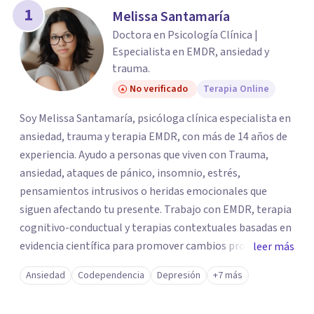
los profesionales que más se ajustan a tus
1
Melissa Santamaría
necesidades.
Doctora en Psicología Clínica |
Responder cuestionario
Especialista en EMDR, ansiedad y
trauma.
No verificado
Terapia Online
Soy Melissa Santamaría, psicóloga clínica especialista en
ansiedad, trauma y terapia EMDR, con más de 14 años de
experiencia. Ayudo a personas que viven con Trauma,
ansiedad, ataques de pánico, insomnio, estrés,
pensamientos intrusivos o heridas emocionales que
siguen afectando tu presente. Trabajo con EMDR, terapia
cognitivo-conductual y terapias contextuales basadas en
evidencia científica para promover cambios profundos y
leer más
duraderos. Atiendo adultos, adolescentes, parejas y
Ansiedad
Codependencia
Depresión
+7 más
familias de forma presencial en Medellín y online, en un
espacio seguro, cercano y profesional.