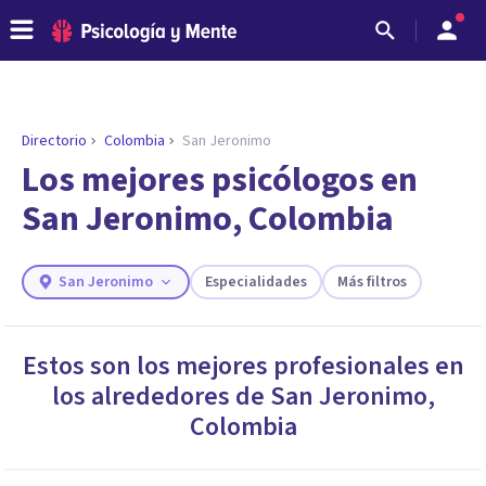
Directorio
Colombia
San Jeronimo
Los mejores psicólogos en
San Jeronimo, Colombia
San Jeronimo
Especialidades
Más filtros
Estos son los mejores profesionales en
los alrededores de
San Jeronimo
,
ENCONTRAR MI TERAPEUTA
¿Necesitas ayuda para encontrar el
Colombia
psicólogo adecuado?
Responde a unas breves preguntas y te ofreceremos