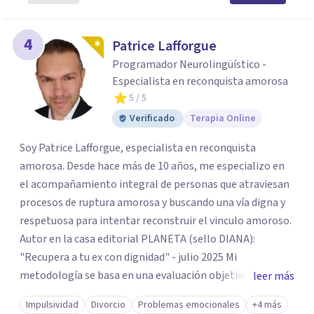
4
Patrice Lafforgue
Programador Neurolingüístico -
Especialista en reconquista amorosa
5
/ 5
Verificado
Terapia Online
Soy Patrice Lafforgue, especialista en reconquista
amorosa. Desde hace más de 10 años, me especializo en
el acompañamiento integral de personas que atraviesan
procesos de ruptura amorosa y buscando una vía digna y
respetuosa para intentar reconstruir el vinculo amoroso.
Autor en la casa editorial PLANETA (sello DIANA):
"Recupera a tu ex con dignidad" - julio 2025 Mi
metodología se basa en una evaluación objetiva de
leer más
escenarios según la necesidad del paciente, centrada en
Impulsividad
Divorcio
Problemas emocionales
+4 más
tres ejes fundamentales: 1- Análisis de viabilidad: