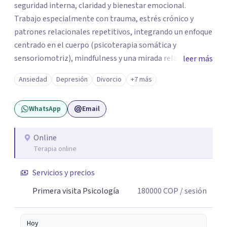
seguridad interna, claridad y bienestar emocional.
Trabajo especialmente con trauma, estrés crónico y
patrones relacionales repetitivos, integrando un enfoque
centrado en el cuerpo (psicoterapia somática y
sensoriomotriz), mindfulness y una mirada relacional y
leer más
psicodinámica. En terapia te ayudo a entender lo que te
Ansiedad
Depresión
Divorcio
+7 más
pasa sin juicio, a regular tu sistema nervioso y a
desarrollar recursos concretos para sentirte más
WhatsApp
Email
presente, estable y en paz contigo. También tengo
formación en constelaciones familiares a nivel individual,
lo que me permite abordar dinámicas profundas que
Online
Terapia online
pueden estar influyendo en tu historia y tus vínculos
actuales.
Servicios y precios
Primera visita Psicología
180000
COP
/ sesión
Hoy