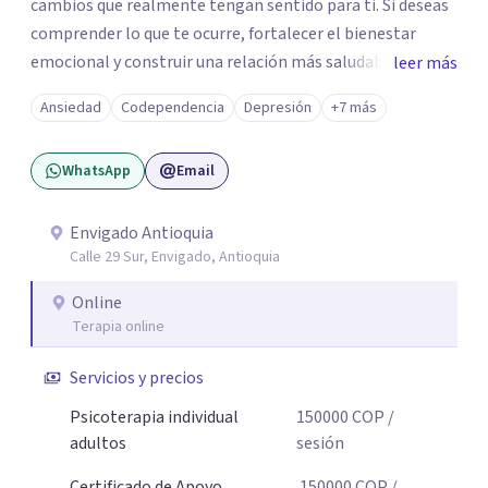
cambios que realmente tengan sentido para ti. Si deseas
comprender lo que te ocurre, fortalecer el bienestar
emocional y construir una relación más saludable
leer más
contigo mismo y con los demás y sientes que este puede
Ansiedad
Codependencia
Depresión
+7 más
ser un buen momento para empezar, estaré dispuesta a
acompañarte en ese proceso.
WhatsApp
Email
Envigado Antioquia
Calle 29 Sur, Envigado, Antioquia
Online
Terapia online
Servicios y precios
Psicoterapia individual
150000
COP
/
adultos
sesión
Certificado de Apoyo
150000
COP
/