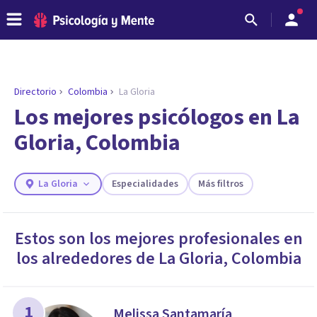
Directorio
Colombia
La Gloria
Los mejores psicólogos en La
Gloria, Colombia
La Gloria
Especialidades
Más filtros
Estos son los mejores profesionales en
los alrededores de
La Gloria
,
Colombia
ENCONTRAR MI TERAPEUTA
¿Necesitas ayuda para encontrar el
psicólogo adecuado?
Responde a unas breves preguntas y te ofreceremos
1
Melissa Santamaría