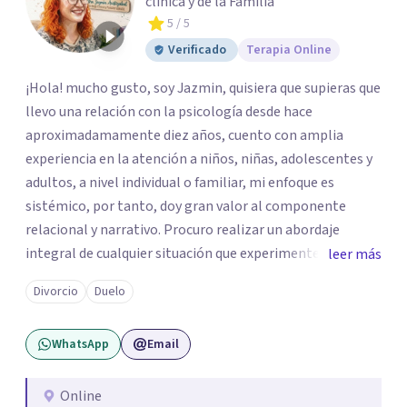
clínica y de la Familia
5
/ 5
Verificado
Terapia Online
¡Hola! mucho gusto, soy Jazmin, quisiera que supieras que
llevo una relación con la psicología desde hace
aproximadamamente diez años, cuento con amplia
experiencia en la atención a niños, niñas, adolescentes y
adultos, a nivel individual o familiar, mi enfoque es
sistémico, por tanto, doy gran valor al componente
relacional y narrativo. Procuro realizar un abordaje
integral de cualquier situación que experimenten mis
leer más
consultantes y así lograr una comprensión que favorezca
Divorcio
Duelo
procesos de aprendizaje significativo y potencializar así
la movilización de recursos en pro de la solución y el
WhatsApp
Email
bienestar.
Online