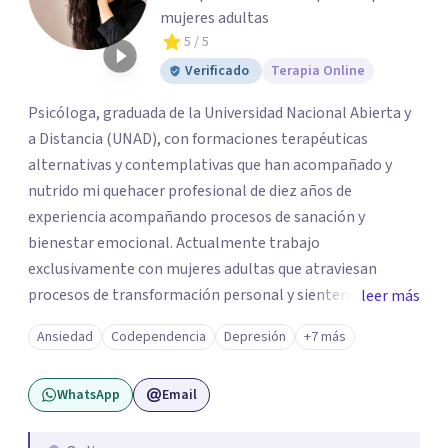
mujeres adultas
5
/ 5
Verificado
Terapia Online
Psicóloga, graduada de la Universidad Nacional Abierta y
a Distancia (UNAD), con formaciones terapéuticas
alternativas y contemplativas que han acompañado y
nutrido mi quehacer profesional de diez años de
experiencia acompañando procesos de sanación y
bienestar emocional. Actualmente trabajo
exclusivamente con mujeres adultas que atraviesan
procesos de transformación personal y sienten la
leer más
necesidad de tomar una pausa para reconectar consigo
Ansiedad
Codependencia
Depresión
+7 más
mismas y hacer un viaje de autoconocimiento profundo.
Mi propio camino profesional me llevó a trabajar antes
WhatsApp
Email
con niños, adolescentes y familias en contextos
educativos, sociales y comunitarios. Ese recorrido me