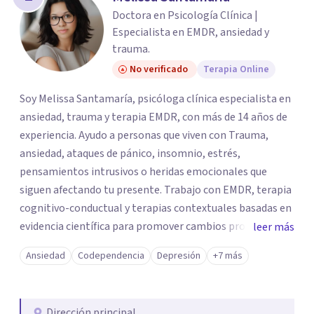
los profesionales que más se ajustan a tus
Doctora en Psicología Clínica |
necesidades.
Especialista en EMDR, ansiedad y
Responder cuestionario
trauma.
No verificado
Terapia Online
Soy Melissa Santamaría, psicóloga clínica especialista en
ansiedad, trauma y terapia EMDR, con más de 14 años de
experiencia. Ayudo a personas que viven con Trauma,
ansiedad, ataques de pánico, insomnio, estrés,
pensamientos intrusivos o heridas emocionales que
siguen afectando tu presente. Trabajo con EMDR, terapia
cognitivo-conductual y terapias contextuales basadas en
evidencia científica para promover cambios profundos y
leer más
duraderos. Atiendo adultos, adolescentes, parejas y
Ansiedad
Codependencia
Depresión
+7 más
familias de forma presencial en Medellín y online, en un
espacio seguro, cercano y profesional.
Dirección principal