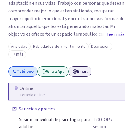
adaptación en sus vidas. Trabajo con personas que desean
comprender mejor lo que están sintiendo, recuperar
mayor equilibrio emocional y encontrar nuevas formas de
afrontar aquello que les está generando malestar. Mi
objetivo es ofrecerte un espacio terapéutico cercano,
leer más
seguro y libre de juicios, en el que puedas comprender
Ansiedad
Habilidades de afrontamiento
Depresión
mejor lo que estás viviendo, reconocer tus necesidades y
+7 más
desarrollar herramientas que te ayuden a afrontar tu
malestar emocional con mayor claridad y bienestar.
Teléfono
WhatsApp
Email
Online
Terapia online
Servicios y precios
Sesión individual de psicología para
120
COP
/
adultos
sesión