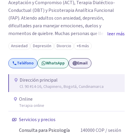
Aceptación y Compromiso (ACT), Terapia Dialéctico-
Conductual (DBT) y Psicoterapia Analítica Funcional
(FAP). Atiendo adultos con ansiedad, depresión,
dificultades para manejar emociones, duelos y
momentos de quiebre. Muchas personas que llegan a
leer más
consulta no solo cargan con un síntoma: sienten que sus
Ansiedad
Depresión
Divorcio
+6 más
propias reacciones emocionales les complican más la
vida. Desde ahí trabajamos. No busco eliminar el
Teléfono
WhatsApp
Email
malestar a la fuerza. Prefiero entender qué lo sostiene y
trabajar desde eso, no en contra. Atiendo en Bogotá de
forma presencial y también online.
Dirección principal
Cl. 90 #14-16, Chapinero, Bogotá, Cundinamarca
Online
Terapia online
Servicios y precios
Consulta para Psicología
140000
COP
/ sesión