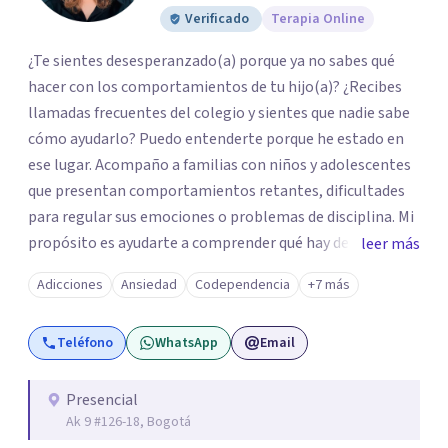
Verificado
Terapia Online
¿Te sientes desesperanzado(a) porque ya no sabes qué
hacer con los comportamientos de tu hijo(a)? ¿Recibes
llamadas frecuentes del colegio y sientes que nadie sabe
cómo ayudarlo? Puedo entenderte porque he estado en
ese lugar. Acompaño a familias con niños y adolescentes
que presentan comportamientos retantes, dificultades
para regular sus emociones o problemas de disciplina. Mi
propósito es ayudarte a comprender qué hay detrás de
leer más
esas conductas y desarrollar las habilidades y
Adicciones
Ansiedad
Codependencia
+7 más
herramientas que se necesitan para transformar estas
conductas indeseadas. De la misma manera, trabajo de la
Teléfono
WhatsApp
Email
mano con el colegio para que familia e institución
utilicen un mismo lenguaje, en caso que sea necesario. El
ser educadora, madre de un niño con comportamiento
Presencial
Ak 9 #126-18, Bogotá
retante y con 28 años de experiencia hace que entienda