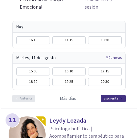
Emocional
sesión
Hoy
16:10
17:15
18:20
Martes, 11 de agosto
Más horas
15:05
16:10
17:15
18:20
19:25
20:30
Más días
Anterior
Siguiente
11
Leydy Lozada
Psicóloga holística |
Acompañamiento terapéutico para