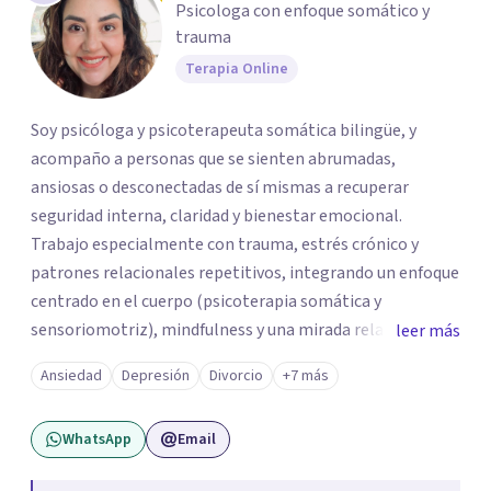
Psicologa con enfoque somático y
trauma
Terapia Online
Soy psicóloga y psicoterapeuta somática bilingüe, y
acompaño a personas que se sienten abrumadas,
ansiosas o desconectadas de sí mismas a recuperar
seguridad interna, claridad y bienestar emocional.
Trabajo especialmente con trauma, estrés crónico y
patrones relacionales repetitivos, integrando un enfoque
centrado en el cuerpo (psicoterapia somática y
sensoriomotriz), mindfulness y una mirada relacional y
leer más
psicodinámica. En terapia te ayudo a entender lo que te
Ansiedad
Depresión
Divorcio
+7 más
pasa sin juicio, a regular tu sistema nervioso y a
desarrollar recursos concretos para sentirte más
WhatsApp
Email
presente, estable y en paz contigo. También tengo
formación en constelaciones familiares a nivel individual,