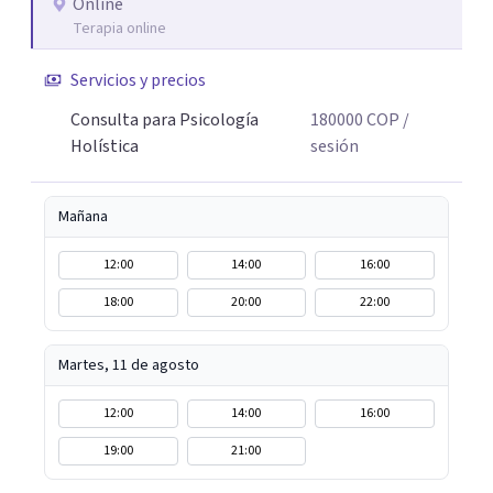
enseñó que el cambio real ocurre cuando la persona se
Online
Terapia online
siente vista, escuchada, acompañada; y sobre todo
cuando encuentra herramientas concretas que puede
Servicios y precios
llevar a su vida cotidiana. Hoy, esa experiencia se traduce
en un acompañamiento terapéutico, desde un enfoque
Consulta para Psicología
180000
COP
/
que une el rigor de la psicología con la sabiduría del
Holística
sesión
cuerpo, la presencia y la compasión.
Mañana
12:00
14:00
16:00
18:00
20:00
22:00
Martes, 11 de agosto
12:00
14:00
16:00
19:00
21:00