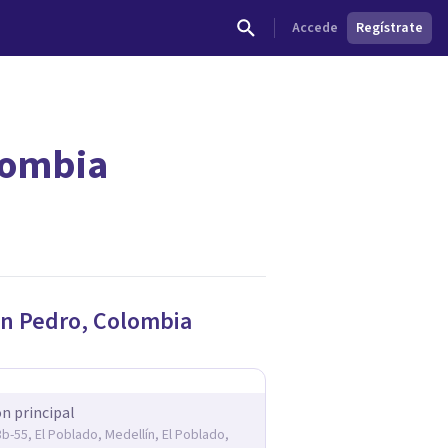
Accede
Regístrate
lombia
dades.
n Pedro
,
Colombia
ón principal
3b-55, El Poblado, Medellín, El Poblado,