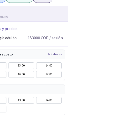
online
s y precios
gía adulto
153000
COP
/ sesión
de agosto
Más horas
13:00
14:00
16:00
17:00
13:00
14:00