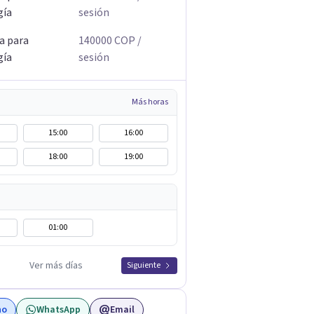
gía
sesión
a para
140000
COP
/
gía
sesión
Más horas
15:00
16:00
18:00
19:00
01:00
Ver más días
Siguiente
no
WhatsApp
Email