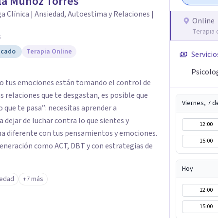
la Munoz Torres
a Clínica | Ansiedad, Autoestima y Relaciones |
Online
Terapia 
5
icado
Terapia Online
Servicio
Psicolo
és o tus emociones están tomando el control de
tus relaciones que te desgastan, es posible que
Viernes, 7 
 que te pasa”: necesitas aprender a
 dejar de luchar contra lo que sientes y
12:00
ma diferente con tus pensamientos y emociones.
15:00
Generación como ACT, DBT y con estrategias de
Hoy
iedad
+7 más
12:00
15:00