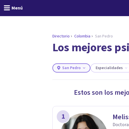
Menú
Directorio
Colombia
San Pedro
Los mejores ps
ENCONTRAR MI TERAPEUTA
¿Necesitas ayuda para 
Responde a unas breves preguntas y 
Responder cuestionario
San Pedro
Especialidades
Estos son los mej
1
Melis
Doctora 