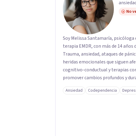
ansiedad
No ve
Soy Melissa Santamaría, psicóloga c
terapia EMDR, con más de 14 años d
Trauma, ansiedad, ataques de pánic
heridas emocionales que siguen afe
cognitivo-conductual y terapias con
promover cambios profundos y durad
familias de forma presencial en Med
Ansiedad
Codependencia
Depres
profesional.