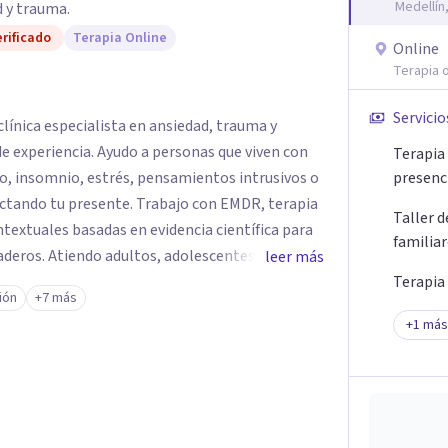
Medellín
 y trauma.
rificado
Terapia Online
Online
Terapia o
Servicio
línica especialista en ansiedad, trauma y
e experiencia. Ayudo a personas que viven con
Terapia 
o, insomnio, estrés, pensamientos intrusivos o
presenc
ctando tu presente. Trabajo con EMDR, terapia
Taller 
textuales basadas en evidencia científica para
familia
eros. Atiendo adultos, adolescentes, parejas y
leer más
ellín y online, en un espacio seguro, cercano y
Terapia
ión
+7 más
+
1
más