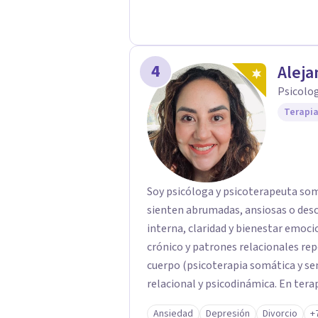
4
Aleja
Psicolo
Terapia
Soy psicóloga y psicoterapeuta som
sienten abrumadas, ansiosas o desc
interna, claridad y bienestar emoc
crónico y patrones relacionales rep
cuerpo (psicoterapia somática y se
relacional y psicodinámica. En terap
a regular tu sistema nervioso y a d
Ansiedad
Depresión
Divorcio
+