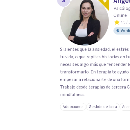
3
Ange
Psicólog
Online
4.9
/ 
Verif
Si sientes que la ansiedad, el estr
tu vida, o que repites historias en 
necesites algo más que “entender lo
transformarlo. En terapia te ayudo a
empezar a relacionarte de una for
Trabajo desde terapias de tercera 
mindfulness.
Adopciones
Gestión de la ira
Ans