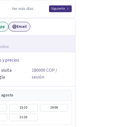
Ver más días
Siguiente
App
Email
online
s y precios
visita
180000
COP
/
gía
sesión
e agosto
15:10
19:00
21:20