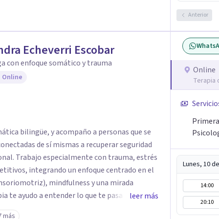
Anterior
Whats
ndra Echeverri Escobar
ga con enfoque somático y trauma
Online
 Online
Terapia 
Servicio
Primera 
ática bilingüe, y acompaño a personas que se
Psicolo
onectadas de sí mismas a recuperar seguridad
ional. Trabajo especialmente con trauma, estrés
Lunes, 10 d
etitivos, integrando un enfoque centrado en el
nsoriomotriz), mindfulness y una mirada
14:00
ia te ayudo a entender lo que te pasa sin juicio,
leer más
20:10
esarrollar recursos concretos para sentirte más
7 más