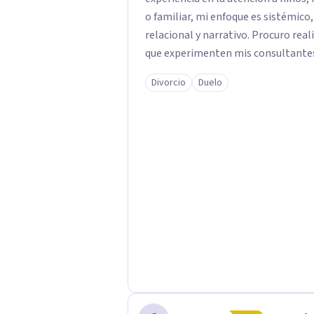
o familiar, mi enfoque es sistémico
relacional y narrativo. Procuro real
que experimenten mis consultantes
procesos de aprendizaje significativ
Divorcio
Duelo
en pro de la solución y el bienestar.