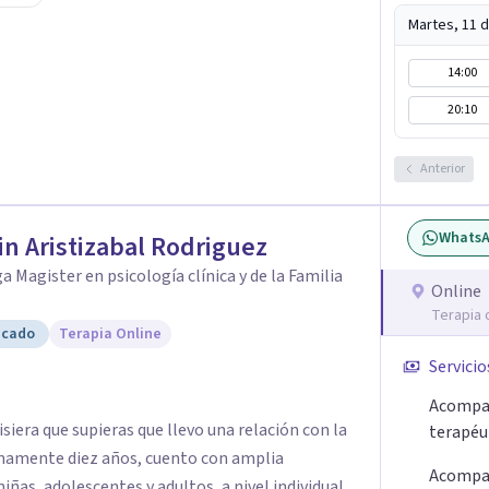
o. También tengo formación en constelaciones
Martes, 11 
ue me permite abordar dinámicas profundas que
ia y tus vínculos actuales.
14:00
20:10
Anterior
Whats
n Aristizabal Rodriguez
a Magister en psicología clínica y de la Familia
Online
Terapia 
icado
Terapia Online
Servicio
Acompa
siera que supieras que llevo una relación con la
terapéut
mamente diez años, cuento con amplia
Acompa
niñas, adolescentes y adultos, a nivel individual