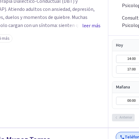
rapia Dialéctico-Conductual (DBT) y
Psicolo
AP). Atiendo adultos con ansiedad, depresión,
es, duelos y momentos de quiebre. Muchas
Consult
solo cargan con un síntoma: sienten que sus
Psicolo
leer más
 complican más la vida. Desde ahí trabajamos.
6 más
fuerza. Prefiero entender qué lo sostiene y
Hoy
Atiendo en Bogotá de forma presencial y también
14:00
17:00
Mañana
00:00
Anterior
Teléfo