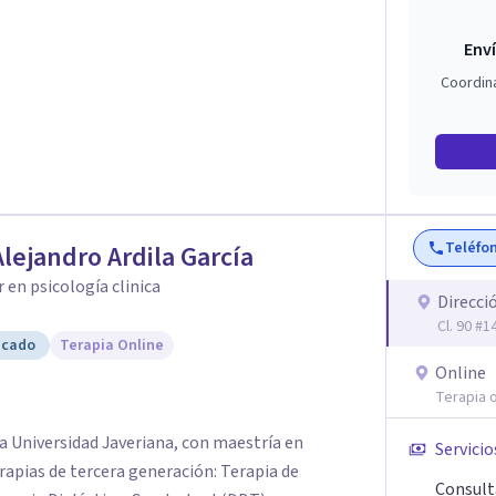
Enví
Coordin
Teléfo
Alejandro Ardila García
 en psicología clinica
Direcci
Cl. 90 #
icado
Terapia Online
Online
Terapia o
ia Universidad Javeriana, con maestría en
Servicio
erapias de tercera generación: Terapia de
Consult