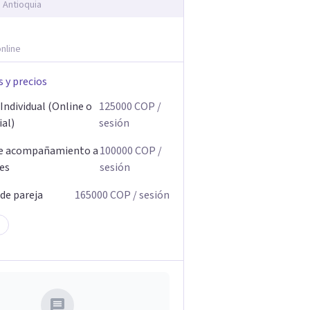
, Antioquia
nline
s y precios
Individual (Online o
125000
COP
/
ial)
sesión
de acompañamiento a
100000
COP
/
res
sesión
 de pareja
165000
COP
/ sesión