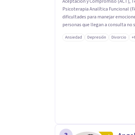
Aceptación y Compromiso (ACT), Te
Psicoterapia Analítica Funcional (F
dificultades para manejar emocion
personas que llegan a consulta no 
propias reacciones emocionales les
Ansiedad
Depresión
Divorcio
+
No busco eliminar el malestar a la 
trabajar desde eso, no en contra. 
online.