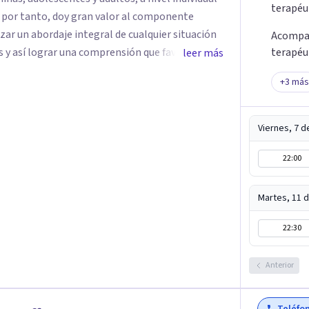
terapéu
, por tanto, doy gran valor al componente
izar un abordaje integral de cualquier situación
Acompa
 y así lograr una comprensión que favorezca
terapéu
leer más
o y potencializar así la movilización de recursos
+
3
más
Viernes, 7 
22:00
Martes, 11 
22:30
Anterior