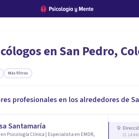
icólogos en San Pedro, Co
encontrar el psicólogo adecuado?
te ofreceremos los profesionales que más se ajustan a tus necesi
Más filtros
ores profesionales en los alrededores de
Sa
sa Santamaría
Direcci
en Psicología Clínica | Especialista en EMDR,
Cl. 14 #4