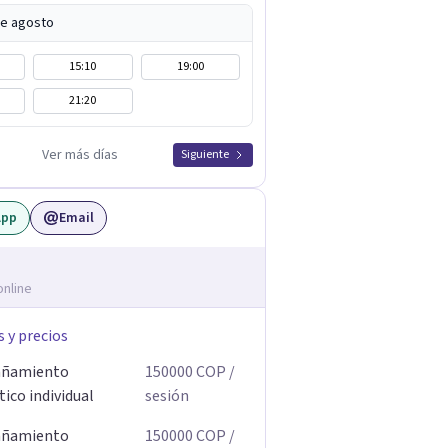
de agosto
15:10
19:00
21:20
Ver más días
Siguiente
App
Email
online
s y precios
ñamiento
150000
COP
/
ico individual
sesión
ñamiento
150000
COP
/