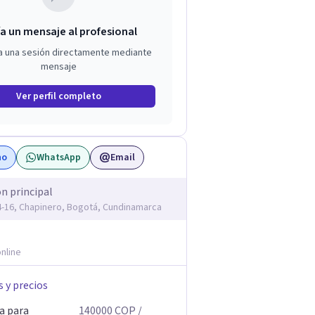
a un mensaje al profesional
a una sesión directamente mediante
mensaje
Ver perfil completo
no
WhatsApp
Email
ón principal
14-16, Chapinero, Bogotá, Cundinamarca
nline
s y precios
a para
140000
COP
/