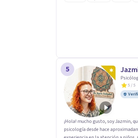
presente, estable y en paz contig
familiares a nivel individual, lo q
pueden estar influyendo en tu histor
5
Jazmi
Psicólog
5
/ 5
Verif
¡Hola! mucho gusto, soy Jazmin, qui
psicología desde hace aproximada
experiencia en la atención a niños, 