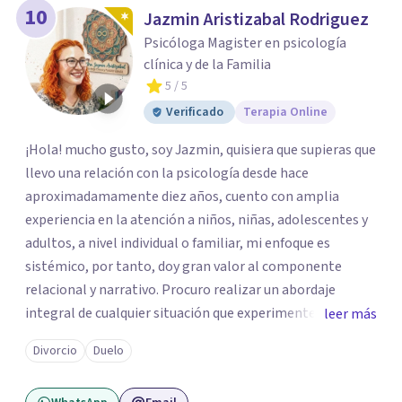
10
Jazmin Aristizabal Rodriguez
Psicóloga Magister en psicología
clínica y de la Familia
5
/ 5
Verificado
Terapia Online
¡Hola! mucho gusto, soy Jazmin, quisiera que supieras que
llevo una relación con la psicología desde hace
aproximadamamente diez años, cuento con amplia
experiencia en la atención a niños, niñas, adolescentes y
adultos, a nivel individual o familiar, mi enfoque es
sistémico, por tanto, doy gran valor al componente
relacional y narrativo. Procuro realizar un abordaje
integral de cualquier situación que experimenten mis
leer más
consultantes y así lograr una comprensión que favorezca
Divorcio
Duelo
procesos de aprendizaje significativo y potencializar así
la movilización de recursos en pro de la solución y el