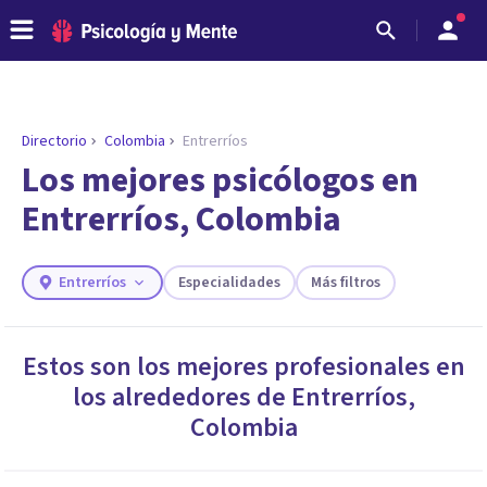
Directorio
Colombia
Entrerríos
Los mejores psicólogos en
Entrerríos, Colombia
Entrerríos
Especialidades
Más filtros
Estos son los mejores profesionales en
los alrededores de
Entrerríos
,
ENCONTRAR MI TERAPEUTA
¿Necesitas ayuda para encontrar el
Colombia
psicólogo adecuado?
Responde a unas breves preguntas y te ofreceremos