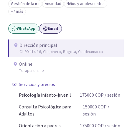
Gestión de la ira
Ansiedad
Niños y adolescentes
nombrarlo. Mi intención es acompañarte en ese proceso,
+7 más
sin juicios y a tu propio ritmo, para que lo que hoy te pesa
pueda pensarse y transformarse.
WhatsApp
Email
Dirección principal
Cl. 90 #14-16, Chapinero, Bogotá, Cundinamarca
Online
Terapia online
Servicios y precios
Psicología infanto-juvenil
175000
COP
/ sesión
Consulta Psicológica para
150000
COP
/
Adultos
sesión
Orientación a padres
175000
COP
/ sesión