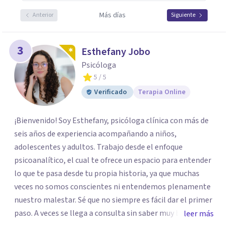
Más días
Anterior
Siguiente
3
Esthefany Jobo
Psicóloga
5
/ 5
Verificado
Terapia Online
¡Bienvenido! Soy Esthefany, psicóloga clínica con más de
seis años de experiencia acompañando a niños,
adolescentes y adultos. Trabajo desde el enfoque
psicoanalítico, el cual te ofrece un espacio para entender
lo que te pasa desde tu propia historia, ya que muchas
veces no somos conscientes ni entendemos plenamente
nuestro malestar. Sé que no siempre es fácil dar el primer
paso. A veces se llega a consulta sin saber muy bien qué
leer más
decir, o sintiendo que algo no anda bien pero sin poder