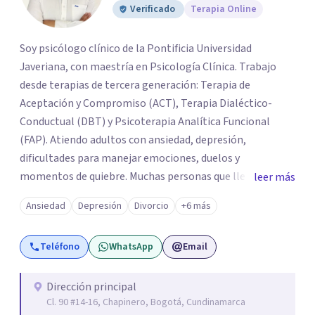
Verificado
Terapia Online
Soy psicólogo clínico de la Pontificia Universidad
Javeriana, con maestría en Psicología Clínica. Trabajo
desde terapias de tercera generación: Terapia de
Aceptación y Compromiso (ACT), Terapia Dialéctico-
Conductual (DBT) y Psicoterapia Analítica Funcional
(FAP). Atiendo adultos con ansiedad, depresión,
dificultades para manejar emociones, duelos y
momentos de quiebre. Muchas personas que llegan a
leer más
consulta no solo cargan con un síntoma: sienten que sus
Ansiedad
Depresión
Divorcio
+6 más
propias reacciones emocionales les complican más la
vida. Desde ahí trabajamos. No busco eliminar el
Teléfono
WhatsApp
Email
malestar a la fuerza. Prefiero entender qué lo sostiene y
trabajar desde eso, no en contra. Atiendo en Bogotá de
forma presencial y también online.
Dirección principal
Cl. 90 #14-16, Chapinero, Bogotá, Cundinamarca