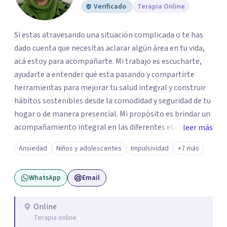
Verificado
Terapia Online
Si estas atravesando una situación complicada o te has
dado cuenta que necesitas aclarar algún área en tu vida,
acá estoy para acompañarte. Mi trabajo es escucharte,
ayudarte a entender qué esta pasando y compartirte
herramientas para mejorar tu salud integral y construir
hábitos sostenibles desde la comodidad y seguridad de tu
hogar o de manera presencial. Mi propósito es brindar un
acompañamiento integral en las diferentes etapas de la
leer más
vida, adaptando la intervención a las necesidades de cada
Ansiedad
Niños y adolescentes
Impulsividad
+7 más
momento del ciclo vital. Un espacio enteramente
confidencial y seguro, con flexibilidad de horarios y una
WhatsApp
Email
atención personalizada. Durante mi trayectoria los
pacientes han destacado mi empatía, mi profesionalismo
y enfoque integral. Estoy a un mensaje de whatsapp si
Online
Terapia online
necesitas orientación "Tu bienestar es la prioridad, sin