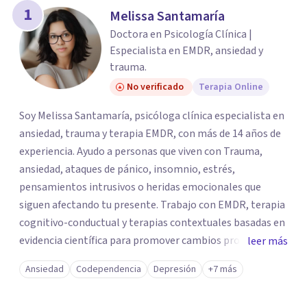
los profesionales que más se ajustan a tus
1
Melissa Santamaría
necesidades.
Doctora en Psicología Clínica |
Responder cuestionario
Especialista en EMDR, ansiedad y
trauma.
No verificado
Terapia Online
Soy Melissa Santamaría, psicóloga clínica especialista en
ansiedad, trauma y terapia EMDR, con más de 14 años de
experiencia. Ayudo a personas que viven con Trauma,
ansiedad, ataques de pánico, insomnio, estrés,
pensamientos intrusivos o heridas emocionales que
siguen afectando tu presente. Trabajo con EMDR, terapia
cognitivo-conductual y terapias contextuales basadas en
evidencia científica para promover cambios profundos y
leer más
duraderos. Atiendo adultos, adolescentes, parejas y
Ansiedad
Codependencia
Depresión
+7 más
familias de forma presencial en Medellín y online, en un
espacio seguro, cercano y profesional.