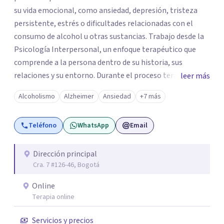
su vida emocional, como ansiedad, depresión, tristeza
persistente, estrés o dificultades relacionadas con el
consumo de alcohol u otras sustancias. Trabajo desde la
Psicología Interpersonal, un enfoque terapéutico que
comprende a la persona dentro de su historia, sus
relaciones y su entorno. Durante el proceso terapéutico
leer más
exploramos cómo tus experiencias pasadas, tus vínculos
Alcoholismo
Alzheimer
Ansiedad
+7 más
y tu contexto actual influyen en tu bienestar emocional,
con el objetivo de generar cambios significativos y
Teléfono
WhatsApp
Email
duraderos en tu vida. Mi propósito como psicóloga es
ofrecer un espacio seguro, cálido y libre de juicios, donde
puedas sentirte escuchado(a). En terapia trabajaremos
Dirección principal
Cra. 7 #126-46, Bogotá
juntos para identificar tus recursos personales, fortalecer
tus herramientas emocionales y encontrar nuevas
Online
maneras de afrontar aquello que hoy te genera malestar.
Terapia online
Atiendo presencial en Bogotá y también terapia online,
adaptándome a tus necesidades. Si sientes que es
Servicios y precios