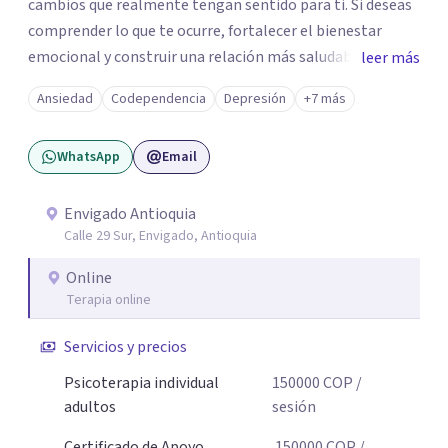
cambios que realmente tengan sentido para ti. Si deseas
comprender lo que te ocurre, fortalecer el bienestar
emocional y construir una relación más saludable
leer más
contigo mismo y con los demás y sientes que este puede
Ansiedad
Codependencia
Depresión
+7 más
ser un buen momento para empezar, estaré dispuesta a
acompañarte en ese proceso.
WhatsApp
Email
Envigado Antioquia
Calle 29 Sur, Envigado, Antioquia
Online
Terapia online
Servicios y precios
Psicoterapia individual
150000
COP
/
adultos
sesión
Certificado de Apoyo
150000
COP
/