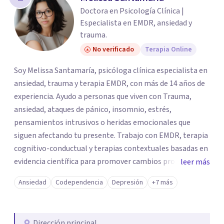
Doctora en Psicología Clínica |
Especialista en EMDR, ansiedad y
trauma.
No verificado
Terapia Online
Soy Melissa Santamaría, psicóloga clínica especialista en
ansiedad, trauma y terapia EMDR, con más de 14 años de
experiencia. Ayudo a personas que viven con Trauma,
ansiedad, ataques de pánico, insomnio, estrés,
pensamientos intrusivos o heridas emocionales que
siguen afectando tu presente. Trabajo con EMDR, terapia
cognitivo-conductual y terapias contextuales basadas en
evidencia científica para promover cambios profundos y
leer más
duraderos. Atiendo adultos, adolescentes, parejas y
Ansiedad
Codependencia
Depresión
+7 más
familias de forma presencial en Medellín y online, en un
espacio seguro, cercano y profesional.
Dirección principal