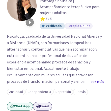
Psicóloga holística |
Acompañamiento terapéutico para
mujeres adultas
5
/ 5
Verificado
Terapia Online
Psicóloga, graduada de la Universidad Nacional Abierta y
a Distancia (UNAD), con formaciones terapéuticas
alternativas y contemplativas que han acompañado y
nutrido mi quehacer profesional de diez años de
experiencia acompañando procesos de sanación y
bienestar emocional. Actualmente trabajo
exclusivamente con mujeres adultas que atraviesan
procesos de transformación personal y sienten la
leer más
necesidad de tomar una pausa para reconectar consigo
Ansiedad
Codependencia
Depresión
+7 más
mismas y hacer un viaje de autoconocimiento profundo.
Mi propio camino profesional me llevó a trabajar antes
WhatsApp
Email
con niños, adolescentes y familias en contextos