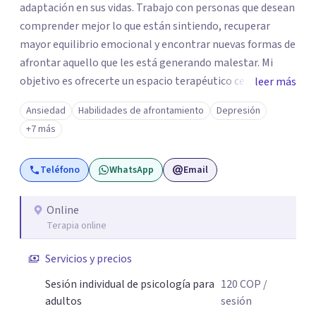
adaptación en sus vidas. Trabajo con personas que desean
comprender mejor lo que están sintiendo, recuperar
mayor equilibrio emocional y encontrar nuevas formas de
afrontar aquello que les está generando malestar. Mi
objetivo es ofrecerte un espacio terapéutico cercano,
leer más
seguro y libre de juicios, en el que puedas comprender
Ansiedad
Habilidades de afrontamiento
Depresión
mejor lo que estás viviendo, reconocer tus necesidades y
+7 más
desarrollar herramientas que te ayuden a afrontar tu
malestar emocional con mayor claridad y bienestar.
Teléfono
WhatsApp
Email
Online
Terapia online
Servicios y precios
Sesión individual de psicología para
120
COP
/
adultos
sesión