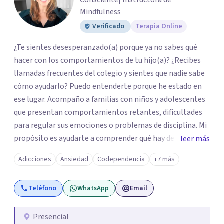
Consciente| Instructora de
Mindfulness
Verificado
Terapia Online
¿Te sientes desesperanzado(a) porque ya no sabes qué
hacer con los comportamientos de tu hijo(a)? ¿Recibes
llamadas frecuentes del colegio y sientes que nadie sabe
cómo ayudarlo? Puedo entenderte porque he estado en
ese lugar. Acompaño a familias con niños y adolescentes
que presentan comportamientos retantes, dificultades
para regular sus emociones o problemas de disciplina. Mi
propósito es ayudarte a comprender qué hay detrás de
leer más
esas conductas y desarrollar las habilidades y
Adicciones
Ansiedad
Codependencia
+7 más
herramientas que se necesitan para transformar estas
conductas indeseadas. De la misma manera, trabajo de la
Teléfono
WhatsApp
Email
mano con el colegio para que familia e institución
utilicen un mismo lenguaje, en caso que sea necesario. El
ser educadora, madre de un niño con comportamiento
Presencial