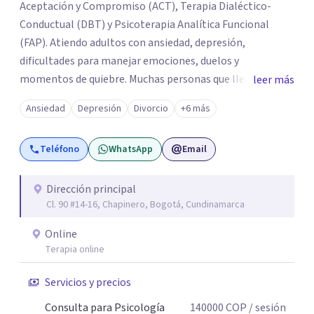
Aceptación y Compromiso (ACT), Terapia Dialéctico-
Conductual (DBT) y Psicoterapia Analítica Funcional
(FAP). Atiendo adultos con ansiedad, depresión,
dificultades para manejar emociones, duelos y
momentos de quiebre. Muchas personas que llegan a
leer más
consulta no solo cargan con un síntoma: sienten que sus
Ansiedad
Depresión
Divorcio
+6 más
propias reacciones emocionales les complican más la
vida. Desde ahí trabajamos. No busco eliminar el
Teléfono
WhatsApp
Email
malestar a la fuerza. Prefiero entender qué lo sostiene y
trabajar desde eso, no en contra. Atiendo en Bogotá de
forma presencial y también online.
Dirección principal
Cl. 90 #14-16, Chapinero, Bogotá, Cundinamarca
Online
Terapia online
Servicios y precios
Consulta para Psicología
140000
COP
/ sesión