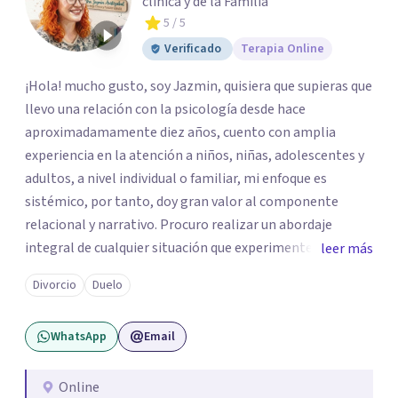
clínica y de la Familia
5
/ 5
Verificado
Terapia Online
¡Hola! mucho gusto, soy Jazmin, quisiera que supieras que
llevo una relación con la psicología desde hace
aproximadamamente diez años, cuento con amplia
experiencia en la atención a niños, niñas, adolescentes y
adultos, a nivel individual o familiar, mi enfoque es
sistémico, por tanto, doy gran valor al componente
relacional y narrativo. Procuro realizar un abordaje
integral de cualquier situación que experimenten mis
leer más
consultantes y así lograr una comprensión que favorezca
Divorcio
Duelo
procesos de aprendizaje significativo y potencializar así
la movilización de recursos en pro de la solución y el
WhatsApp
Email
bienestar.
Online