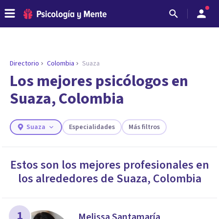
Directorio
Colombia
Suaza
ENCONTRAR MI TERAPEUTA
¿Necesitas ayuda para encontrar el
Los mejores psicólogos en
psicólogo adecuado?
Suaza, Colombia
Responde a unas breves preguntas y te ofreceremos
los profesionales que más se ajustan a tus
necesidades.
Suaza
Especialidades
Más filtros
Responder cuestionario
Estos son los mejores profesionales en
los alrededores de
Suaza
,
Colombia
1
Melissa Santamaría