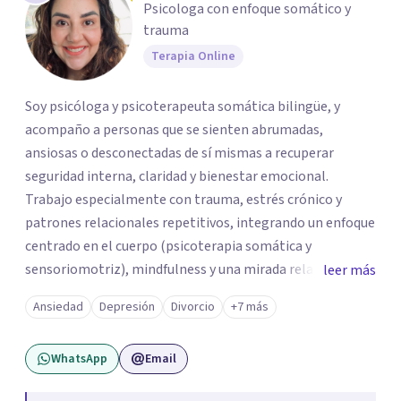
Psicologa con enfoque somático y
trauma
Terapia Online
Soy psicóloga y psicoterapeuta somática bilingüe, y
acompaño a personas que se sienten abrumadas,
ansiosas o desconectadas de sí mismas a recuperar
seguridad interna, claridad y bienestar emocional.
Trabajo especialmente con trauma, estrés crónico y
patrones relacionales repetitivos, integrando un enfoque
centrado en el cuerpo (psicoterapia somática y
sensoriomotriz), mindfulness y una mirada relacional y
leer más
psicodinámica. En terapia te ayudo a entender lo que te
Ansiedad
Depresión
Divorcio
+7 más
pasa sin juicio, a regular tu sistema nervioso y a
desarrollar recursos concretos para sentirte más
WhatsApp
Email
presente, estable y en paz contigo. También tengo
formación en constelaciones familiares a nivel individual,