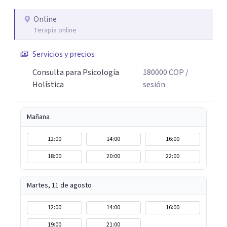
educativos, sociales y comunitarios. Ese recorrido me
enseñó que el cambio real ocurre cuando la persona se
Online
Terapia online
siente vista, escuchada, acompañada; y sobre todo
cuando encuentra herramientas concretas que puede
Servicios y precios
llevar a su vida cotidiana. Hoy, esa experiencia se traduce
en un acompañamiento terapéutico, desde un enfoque
Consulta para Psicología
180000
COP
/
que une el rigor de la psicología con la sabiduría del
Holística
sesión
cuerpo, la presencia y la compasión.
Mañana
12:00
14:00
16:00
18:00
20:00
22:00
Martes, 11 de agosto
12:00
14:00
16:00
19:00
21:00