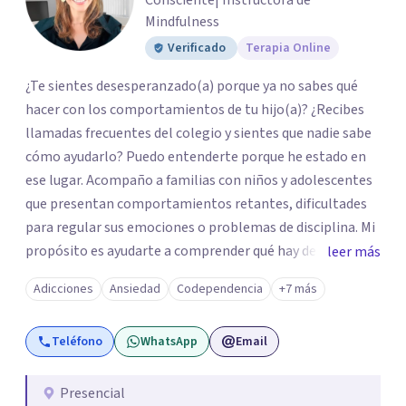
Consciente| Instructora de
Mindfulness
Verificado
Terapia Online
¿Te sientes desesperanzado(a) porque ya no sabes qué
hacer con los comportamientos de tu hijo(a)? ¿Recibes
llamadas frecuentes del colegio y sientes que nadie sabe
cómo ayudarlo? Puedo entenderte porque he estado en
ese lugar. Acompaño a familias con niños y adolescentes
que presentan comportamientos retantes, dificultades
para regular sus emociones o problemas de disciplina. Mi
propósito es ayudarte a comprender qué hay detrás de
leer más
esas conductas y desarrollar las habilidades y
Adicciones
Ansiedad
Codependencia
+7 más
herramientas que se necesitan para transformar estas
conductas indeseadas. De la misma manera, trabajo de la
Teléfono
WhatsApp
Email
mano con el colegio para que familia e institución
utilicen un mismo lenguaje, en caso que sea necesario. El
ser educadora, madre de un niño con comportamiento
Presencial