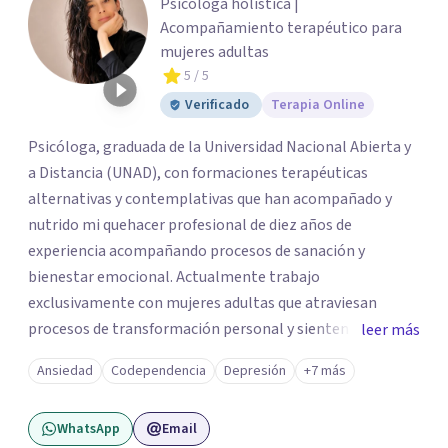
Psicóloga holística |
Acompañamiento terapéutico para
mujeres adultas
5
/ 5
Verificado
Terapia Online
Psicóloga, graduada de la Universidad Nacional Abierta y
a Distancia (UNAD), con formaciones terapéuticas
alternativas y contemplativas que han acompañado y
nutrido mi quehacer profesional de diez años de
experiencia acompañando procesos de sanación y
bienestar emocional. Actualmente trabajo
exclusivamente con mujeres adultas que atraviesan
procesos de transformación personal y sienten la
leer más
necesidad de tomar una pausa para reconectar consigo
Ansiedad
Codependencia
Depresión
+7 más
mismas y hacer un viaje de autoconocimiento profundo.
Mi propio camino profesional me llevó a trabajar antes
WhatsApp
Email
con niños, adolescentes y familias en contextos