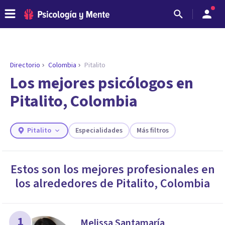
Directorio
Colombia
Pitalito
ENCONTRAR MI TERAPEUTA
¿Necesitas ayuda para encontrar el
Los mejores psicólogos en
psicólogo adecuado?
Pitalito, Colombia
Responde a unas breves preguntas y te ofreceremos
los profesionales que más se ajustan a tus
necesidades.
Pitalito
Especialidades
Más filtros
Responder cuestionario
Estos son los mejores profesionales en
los alrededores de
Pitalito
,
Colombia
1
Melissa Santamaría