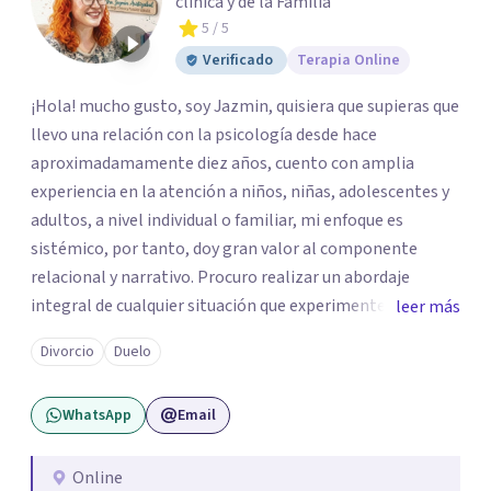
clínica y de la Familia
5
/ 5
Verificado
Terapia Online
¡Hola! mucho gusto, soy Jazmin, quisiera que supieras que
llevo una relación con la psicología desde hace
aproximadamamente diez años, cuento con amplia
experiencia en la atención a niños, niñas, adolescentes y
adultos, a nivel individual o familiar, mi enfoque es
sistémico, por tanto, doy gran valor al componente
relacional y narrativo. Procuro realizar un abordaje
integral de cualquier situación que experimenten mis
leer más
consultantes y así lograr una comprensión que favorezca
Divorcio
Duelo
procesos de aprendizaje significativo y potencializar así
la movilización de recursos en pro de la solución y el
WhatsApp
Email
bienestar.
Online