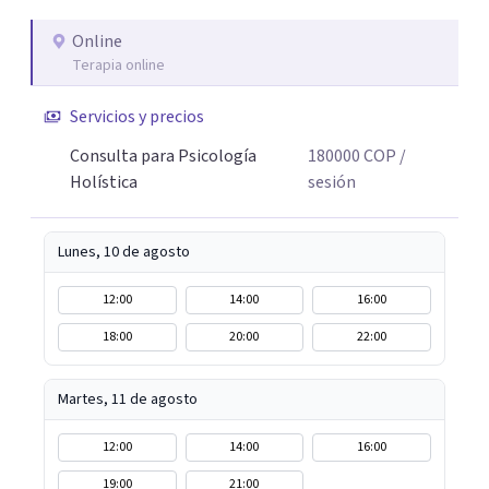
educativos, sociales y comunitarios. Ese recorrido me
enseñó que el cambio real ocurre cuando la persona se
Online
Terapia online
siente vista, escuchada, acompañada; y sobre todo
cuando encuentra herramientas concretas que puede
Servicios y precios
llevar a su vida cotidiana. Hoy, esa experiencia se traduce
en un acompañamiento terapéutico, desde un enfoque
Consulta para Psicología
180000
COP
/
que une el rigor de la psicología con la sabiduría del
Holística
sesión
cuerpo, la presencia y la compasión.
Lunes, 10 de agosto
12:00
14:00
16:00
18:00
20:00
22:00
Martes, 11 de agosto
12:00
14:00
16:00
19:00
21:00