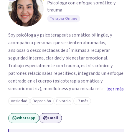
Psicologa con enfoque somático y
trauma
Terapia Online
Soy psicóloga y psicoterapeuta somática bilingüe, y
acompaño a personas que se sienten abrumadas,
ansiosas o desconectadas de sí mismas a recuperar
seguridad interna, claridad y bienestar emocional.
Trabajo especialmente con trauma, estrés crónico y
patrones relacionales repetitivos, integrando un enfoque
centrado en el cuerpo (psicoterapia somática y
sensoriomotriz), mindfulness y una mirada relacional y
leer más
psicodinámica. En terapia te ayudo a entender lo que te
Ansiedad
Depresión
Divorcio
+7 más
pasa sin juicio, a regular tu sistema nervioso y a
desarrollar recursos concretos para sentirte más
WhatsApp
Email
presente, estable y en paz contigo. También tengo
formación en constelaciones familiares a nivel individual,