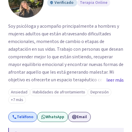
Verificado
Terapia Online
Soy psicóloga y acompaño principalmente a hombres y
mujeres adultos que están atravesando dificultades
emocionales, momentos de cambio o etapas de
adaptación en sus vidas. Trabajo con personas que desean
comprender mejor lo que están sintiendo, recuperar
mayor equilibrio emocional y encontrar nuevas formas de
afrontar aquello que les está generando malestar. Mi
objetivo es ofrecerte un espacio terapéutico cercano,
leer más
seguro y libre de juicios, en el que puedas comprender
Ansiedad
Habilidades de afrontamiento
Depresión
mejor lo que estás viviendo, reconocer tus necesidades y
+7 más
desarrollar herramientas que te ayuden a afrontar tu
malestar emocional con mayor claridad y bienestar.
Teléfono
WhatsApp
Email