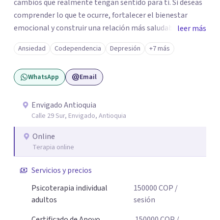
cambios que realmente tengan sentido para ti. Si deseas
comprender lo que te ocurre, fortalecer el bienestar
emocional y construir una relación más saludable
leer más
contigo mismo y con los demás y sientes que este puede
Ansiedad
Codependencia
Depresión
+7 más
ser un buen momento para empezar, estaré dispuesta a
acompañarte en ese proceso.
WhatsApp
Email
Envigado Antioquia
Calle 29 Sur, Envigado, Antioquia
Online
Terapia online
Servicios y precios
Psicoterapia individual
150000
COP
/
adultos
sesión
Certificado de Apoyo
150000
COP
/