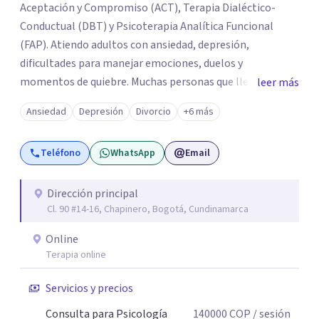
Aceptación y Compromiso (ACT), Terapia Dialéctico-
Conductual (DBT) y Psicoterapia Analítica Funcional
(FAP). Atiendo adultos con ansiedad, depresión,
dificultades para manejar emociones, duelos y
momentos de quiebre. Muchas personas que llegan a
leer más
consulta no solo cargan con un síntoma: sienten que sus
Ansiedad
Depresión
Divorcio
+6 más
propias reacciones emocionales les complican más la
vida. Desde ahí trabajamos. No busco eliminar el
Teléfono
WhatsApp
Email
malestar a la fuerza. Prefiero entender qué lo sostiene y
trabajar desde eso, no en contra. Atiendo en Bogotá de
forma presencial y también online.
Dirección principal
Cl. 90 #14-16, Chapinero, Bogotá, Cundinamarca
Online
Terapia online
Servicios y precios
Consulta para Psicología
140000
COP
/ sesión