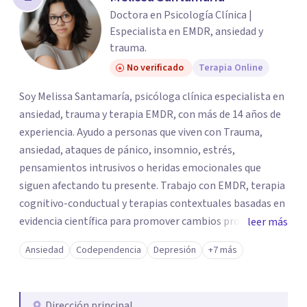
Doctora en Psicología Clínica |
Especialista en EMDR, ansiedad y
trauma.
No verificado
Terapia Online
Soy Melissa Santamaría, psicóloga clínica especialista en
ansiedad, trauma y terapia EMDR, con más de 14 años de
experiencia. Ayudo a personas que viven con Trauma,
ansiedad, ataques de pánico, insomnio, estrés,
pensamientos intrusivos o heridas emocionales que
siguen afectando tu presente. Trabajo con EMDR, terapia
cognitivo-conductual y terapias contextuales basadas en
evidencia científica para promover cambios profundos y
leer más
duraderos. Atiendo adultos, adolescentes, parejas y
Ansiedad
Codependencia
Depresión
+7 más
familias de forma presencial en Medellín y online, en un
espacio seguro, cercano y profesional.
Dirección principal