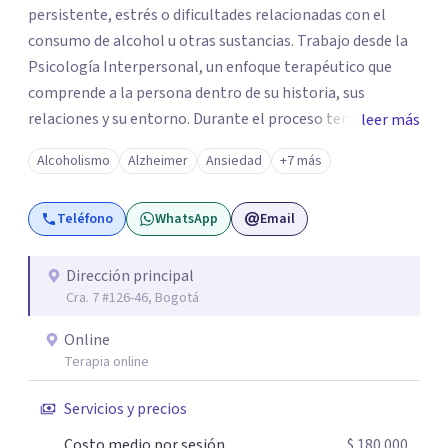
persistente, estrés o dificultades relacionadas con el
consumo de alcohol u otras sustancias. Trabajo desde la
Psicología Interpersonal, un enfoque terapéutico que
comprende a la persona dentro de su historia, sus
relaciones y su entorno. Durante el proceso terapéutico
leer más
exploramos cómo tus experiencias pasadas, tus vínculos
Alcoholismo
Alzheimer
Ansiedad
+7 más
y tu contexto actual influyen en tu bienestar emocional,
con el objetivo de generar cambios significativos y
Teléfono
WhatsApp
Email
duraderos en tu vida. Mi propósito como psicóloga es
ofrecer un espacio seguro, cálido y libre de juicios, donde
puedas sentirte escuchado(a). En terapia trabajaremos
Dirección principal
Cra. 7 #126-46, Bogotá
juntos para identificar tus recursos personales, fortalecer
tus herramientas emocionales y encontrar nuevas
Online
maneras de afrontar aquello que hoy te genera malestar.
Terapia online
Atiendo presencial en Bogotá y también terapia online,
adaptándome a tus necesidades. Si sientes que es
Servicios y precios
momento de empezar un proceso terapéutico o deseas
Costo medio por sesión
$ 180.000