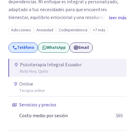
dependencias. Mi enfoque es integral y personalizado,
adaptado a tus necesidades para que encuentres
bienestar, equilibrio emocional y una resolución duradera
leer más
en el tiempo. Ofrezco sesiones presenciales y terapia en
Adicciones
Ansiedad
Codependencia
+7 más
línea para quienes viven en otras ciudades de Ecuador o en
el exterior. Si quieres agendar una sesión o recibir más
Teléfono
WhatsApp
Email
información, escríbeme por WhatsApp o visita mi sitio
web.
Psicoterapia Integral Ecuador
Ruta Viva, Quito
Online
Terapia online
Servicios y precios
Costo medio por sesión
$65