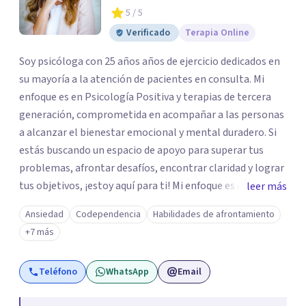
5
/ 5
Verificado
Terapia Online
Soy psicóloga con 25 años años de ejercicio dedicados en
su mayoría a la atención de pacientes en consulta. Mi
enfoque es en Psicología Positiva y terapias de tercera
generación, comprometida en acompañar a las personas
a alcanzar el bienestar emocional y mental duradero. Si
estás buscando un espacio de apoyo para superar tus
problemas, afrontar desafíos, encontrar claridad y lograr
tus objetivos, ¡estoy aquí para ti! Mi enfoque es empático
leer más
y colaborativo, trabajando juntos para construir un
Ansiedad
Codependencia
Habilidades de afrontamiento
camino hacia una vida más significativa, plena y
+7 más
equilibrada.
Teléfono
WhatsApp
Email