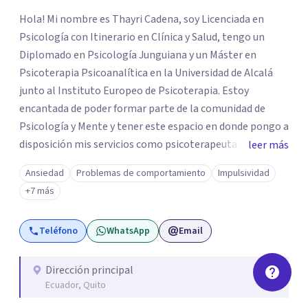
Hola! Mi nombre es Thayri Cadena, soy Licenciada en
Psicología con Itinerario en Clínica y Salud, tengo un
Diplomado en Psicología Junguiana y un Máster en
Psicoterapia Psicoanalítica en la Universidad de Alcalá
junto al Instituto Europeo de Psicoterapia. Estoy
encantada de poder formar parte de la comunidad de
Psicología y Mente y tener este espacio en donde pongo a
disposición mis servicios como psicoterapeuta para
leer más
acompañarte en tus diferentes procesos. Mi objetivo es
Ansiedad
Problemas de comportamiento
Impulsividad
que mediante todas mis formaciones, mi experiencia y mi
+7 más
compromiso promover y aportar a la salud mental,
ofrecerte procesos de Psicoterapia Integrativa que
Teléfono
WhatsApp
Email
articulen la teoría, herramientas y técnicas tanto del
psicoanálisis como base, como de corrientes más
humanistas o cognitivas/conductuales dependiendo de
Dirección principal
Ecuador, Quito
LA NECESIDAD DEL PACIENTE, ya que cada ser humano es
un mundo y va a requerir una forma de intervenir única