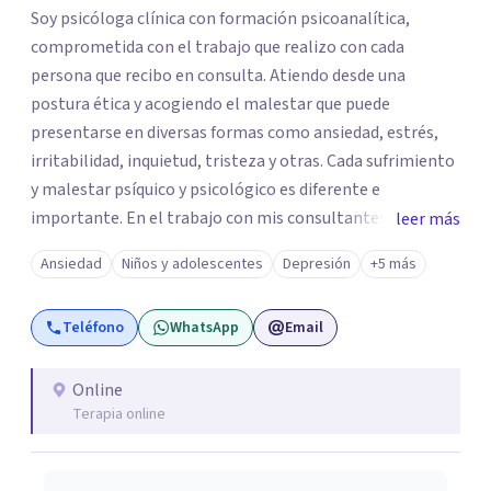
Soy psicóloga clínica con formación psicoanalítica,
comprometida con el trabajo que realizo con cada
persona que recibo en consulta. Atiendo desde una
postura ética y acogiendo el malestar que puede
presentarse en diversas formas como ansiedad, estrés,
irritabilidad, inquietud, tristeza y otras. Cada sufrimiento
y malestar psíquico y psicológico es diferente e
importante. En el trabajo con mis consultantes apunto a
leer más
trabajar a través de la palabra para dar paso a lo nuevo.
Ansiedad
Niños y adolescentes
Depresión
+5 más
En Superar me desempeño en el área de psicoterapia
emocional en la atención a niños/as, adolescentes y
Teléfono
WhatsApp
Email
adultos. Este trabajo incluye sesiones con padres y visitas
a colegios.
Online
Terapia online