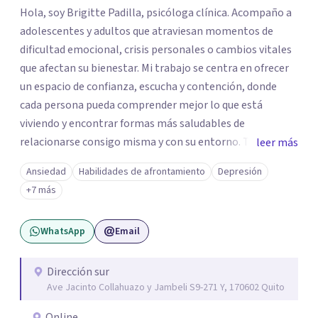
Hola, soy Brigitte Padilla, psicóloga clínica. Acompaño a
adolescentes y adultos que atraviesan momentos de
dificultad emocional, crisis personales o cambios vitales
que afectan su bienestar. Mi trabajo se centra en ofrecer
un espacio de confianza, escucha y contención, donde
cada persona pueda comprender mejor lo que está
viviendo y encontrar formas más saludables de
relacionarse consigo misma y con su entorno. Trabajo
leer más
desde terapias conductuales contextuales y enfoques
Ansiedad
Habilidades de afrontamiento
Depresión
basados en evidencia, adaptando el proceso a las
+7 más
necesidades particulares de cada paciente.
WhatsApp
Email
Dirección sur
Ave Jacinto Collahuazo y Jambeli S9-271 Y, 170602 Quito
Online