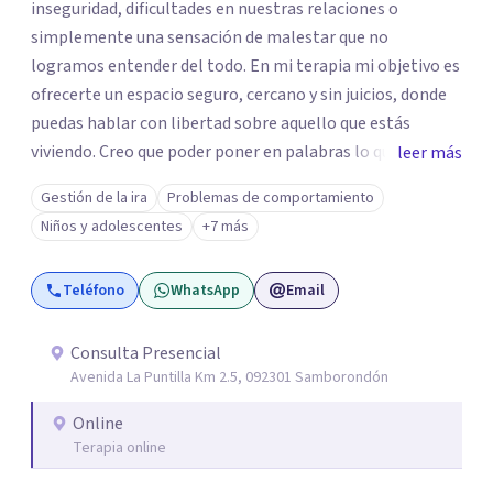
inseguridad, dificultades en nuestras relaciones o
simplemente una sensación de malestar que no
logramos entender del todo. En mi terapia mi objetivo es
ofrecerte un espacio seguro, cercano y sin juicios, donde
puedas hablar con libertad sobre aquello que estás
viviendo. Creo que poder poner en palabras lo que
leer más
sentimos puede ser un primer paso para empezar a
Gestión de la ira
Problemas de comportamiento
comprenderlo y trabajarlo desde un lugar donde cada
Niños y adolescentes
+7 más
persona se pueda sentir cómoda y yendo a su propio
ritmo. Si estás atravesando un momento difícil o
Teléfono
WhatsApp
Email
simplemente sientes que necesitas entender mejor lo
que te está pasando, podemos trabajar juntos
respetando tu historia y tu propio ritmo.
Consulta Presencial
Avenida La Puntilla Km 2.5, 092301 Samborondón
Online
Terapia online