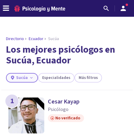
Directorio
Ecuador
Sucúa
ENCONTRAR MI TERAPEUTA
¿Necesitas ayuda para encontrar el
Los mejores psicólogos en
psicólogo adecuado?
Sucúa, Ecuador
Responde a unas breves preguntas y te ofreceremos
los profesionales que más se ajustan a tus
necesidades.
Sucúa
Especialidades
Más filtros
Responder cuestionario
1
Cesar Kayap
Psicólogo
No verificado