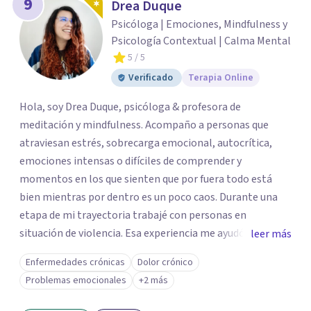
9
Drea Duque
Psicóloga | Emociones, Mindfulness y
Psicología Contextual | Calma Mental
5
/ 5
Verificado
Terapia Online
Hola, soy Drea Duque, psicóloga & profesora de
meditación y mindfulness. Acompaño a personas que
atraviesan estrés, sobrecarga emocional, autocrítica,
emociones intensas o difíciles de comprender y
momentos en los que sienten que por fuera todo está
bien mientras por dentro es un poco caos. Durante una
etapa de mi trayectoria trabajé con personas en
situación de violencia. Esa experiencia me ayudó a
leer más
comprender de cerca cómo el miedo, la culpa, la pérdida
Enfermedades crónicas
Dolor crónico
de autonomía, la hipervigilancia y otras respuestas
Problemas emocionales
+2 más
vinculadas a este tipo de experiencias pueden afectar la
relación de una persona consigo misma, con su cuerpo y