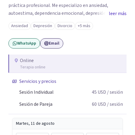
práctica profesional. Me especializo en ansiedad,
autoestima, dependencia emocional, depresión,
leer más
desarrollo personal, prevención del suicidio, crisis vitales
Ansiedad
Depresión
Divorcio
+5 más
y terapia de pareja, siempre con un enfoque humano,
ético y personalizado. Toda la atención es 100% online,
WhatsApp
Email
lo que te permite: Recibir terapia desde la comodidad y
privacidad de tu propio espacio. Acceder a un
acompañamiento profesional sin importar en qué lugar
Online
Terapia online
te encuentres.
Servicios y precios
Sesión Individual
45
USD
/ sesión
Sesión de Pareja
60
USD
/ sesión
Martes, 11 de agosto