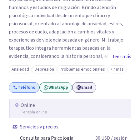
humanos y estudios de migración. Brindo atención
psicológica individual desde un enfoque clínico y
psicosocial, orientado al abordaje de ansiedad, estrés,
procesos de duelo, adaptación a cambios vitales y
experiencias de violencia basada en género. Mi trabajo
terapéutico integra herramientas basadas en la
evidencia, considerando la historia personal, el contexto
leer más
social y cultural de cada paciente. Ofrezco un espacio
Ansiedad
Depresión
Problemas emocionales
+7 más
profesional, ético y confidencial enfocado en la
comprensión emocional, el fortalecimiento de
Teléfono
WhatsApp
Email
habilidades de afrontamiento y la mejora del bienestar
psicológico.
Online
Terapia online
Servicios y precios
Consulta para Psicología
30
USD
/ sesión