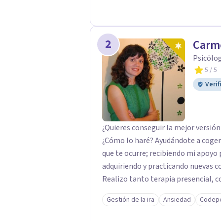
problemas de conducta; programas 
poblaciones específicas en ayuntam
2
Carm
Psicólog
5
/ 5
Verif
¿Quieres conseguir la mejor versió
¿Cómo lo haré? Ayudándote a coger 
que te ocurre; recibiendo mi apoyo
adquiriendo y practicando nuevas c
Realizo tanto terapia presencial, c
Gestión de la ira
Ansiedad
Codep