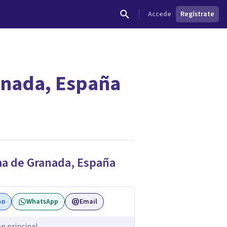
Accede
Regístrate
anada, España
dades.
a de Granada
,
España
no
WhatsApp
Email
ón principal