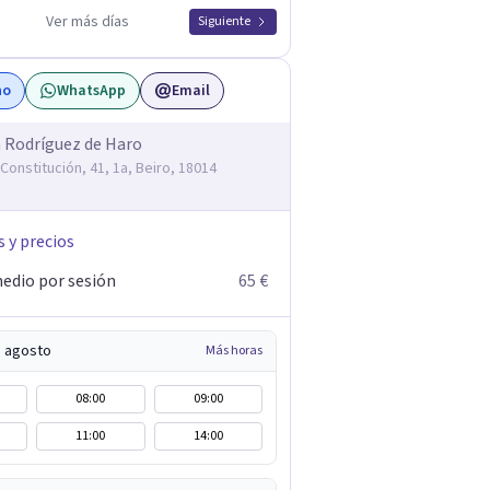
Ver más días
Siguiente
no
WhatsApp
Email
 Rodríguez de Haro
 Constitución, 41, 1a, Beiro, 18014
s y precios
edio por sesión
65 €
e agosto
Más horas
08:00
09:00
11:00
14:00