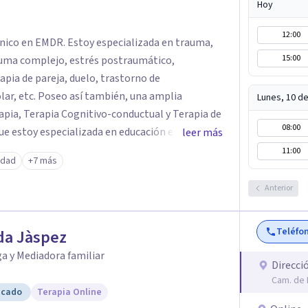
Hoy
12:00
línico en EMDR. Estoy especializada en trauma,
15:00
auma complejo, estrés postraumático,
, duelo, trastorno de
én, una amplia
Lunes, 10 d
08:00
ue estoy especializada en educación emocional,
leer más
 existencial y autoestima. Trabajo
11:00
edad
+7 más
presencial (Granada), como online.
Anterior
Teléfo
da Jàspez
a y Mediadora familiar
Direcci
Cam. de 
icado
Terapia Online