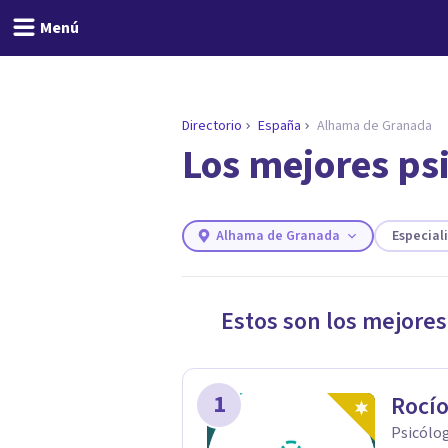
Menú
Directorio
España
Alhama de Granada
Los mejores ps
ENCONTRAR MI TERAPEUTA
¿Necesitas ayuda para 
Responde a unas breves preguntas y 
Responder cuestionario
Alhama de Granada
Especial
Estos son los mejores
1
Rocío
Psicólog