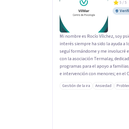
5
/ 5
Verif
Mi nombre es Rocío Vílchez, soy psi
interés siempre ha sido la ayuda a 
seguí formándome y me involucré en dis
con la asociación Termalay, dedica
programas para el apoyo a familias
e intervención con menores; en el C
colaborando en una investigación 
Gestión de la ira
Ansiedad
Proble
condenados por violencia de género y condena
constantemente formándome, al te
"Psicología Jurídica" abrí mi Centr
terapia y a realizar peritaciones. 
colaboraciones y proyectos como p
adultos; terapias en Residencias de