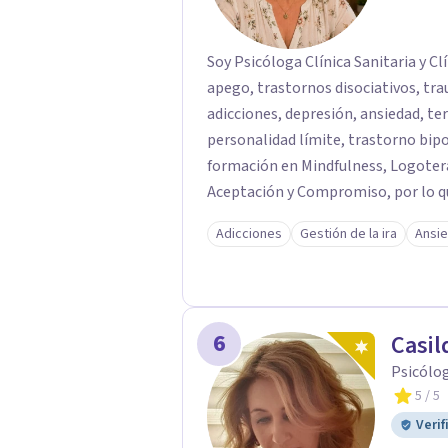
Soy Psicóloga Clínica Sanitaria y C
apego, trastornos disociativos, tr
adicciones, depresión, ansiedad, terapia de pareja
personalidad límite, trastorno bipolar, etc. Poseo así tambi
formación en Mindfulness, Logoterapia, Terapia Cognitivo-conductual y Terapia de
Aceptación y Compromiso, por lo q
gestión de la ira, problemas relacionales, vacío
Adicciones
Gestión de la ira
Ansi
desde veinte años, tanto de forma 
6
Casil
Psicólog
5
/ 5
Verif