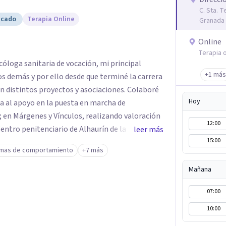
C. Sta. T
icado
Terapia Online
Granada
Online
Terapia o
cóloga sanitaria de vocación, mi principal
+1 más
los demás y por ello desde que terminé la carrera
tintos proyectos y asociaciones. Colaboré
Hoy
da al apoyo en la puesta en marcha de
; en Márgenes y Vínculos, realizando valoración
12:00
entro penitenciario de Alhaurín de la Torre,
leer más
15:00
para detectar las semejanzas entre los hombres
mas de comportamiento
+7 más
dos por violación... A pesar de estar
rminar mis masters en "Igualdad y Género" y
Mañana
o de Psicología Vilmar y me dediqué a hacer
07:00
Todo ello compaginado con la realización de
rogramas de estimulación en residencias de
10:00
 Adultos con Discapacidad Intelectual y