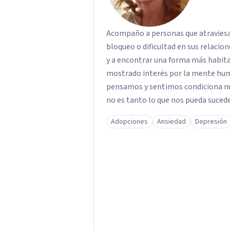
Acompaño a personas que atravies
bloqueo o dificultad en sus relacio
y a encontrar una forma más habitable de e
mostrado interés por la mente hu
pensamos y sentimos condiciona nu
no es tanto lo que nos pueda sucede
parte de la escucha de la experiencia subjetiva
Adopciones
Ansiedad
Depresión
como un espacio de acompañamiento
abrir nuevas perspectivas y facilit
equilibrio y bienestar.