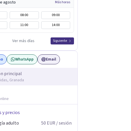
de agosto
Más horas
08:00
09:00
11:00
14:00
Ver más días
Siguiente
no
WhatsApp
Email
ón principal
idas, Granada
nline
s y precios
gía adulto
50
EUR
/ sesión