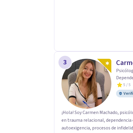
3
Carm
Psicólog
Depende
5
/ 5
Verif
¡Hola! Soy Carmen Machado, psicólo
en trauma relacional, dependencia
autoexigencia, procesos de infidelidad y crisis vit