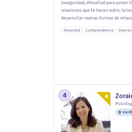
inseguridad, dificultad para poner 
relaciones que te hacen sufrir, la 
desarrollar nuevas formas de relacionarte 
cercano, práctico y basado en la ev
Ansiedad
Codependencia
Depres
te permitan comprender el origen d
estrategias para gestionar las emo
equilibrio emocional. En consulta encontrarás un espacio seguro donde poder
expresarte sin miedo a ser juzgado
autonomía, confianza y bienestar, 
tiempo del necesario. Atiendo tanto de forma presencial en Granada como
mediante terapia online.
4
Zorai
Psicólog
Verif