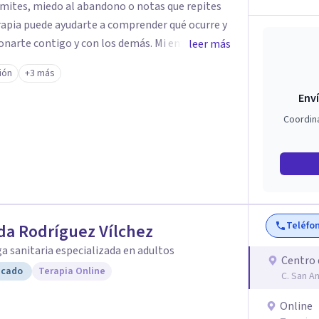
límites, miedo al abandono o notas que repites
terapia puede ayudarte a comprender qué ocurre y
contigo y con los demás. Mi enfoque es
leer más
idencia científica. Trabajo con herramientas que
ión
+3 más
e tus dificultades y, al mismo tiempo, aprender
Enví
ciones, mejorar la autoestima y recuperar el
Coordin
/a. Mi objetivo es acompañarte para que ganes
de manera que no dependas de la terapia más
Teléfo
da Rodríguez Vílchez
a sanitaria especializada en adultos
Centro 
icado
Terapia Online
C. San A
Online