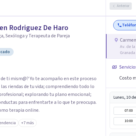
para drogodependientes y talleres para
Anterior
ientos; y terapias para mujeres víctimas de VG
Teléfo
en Rodriguez De Haro
a, Sexóloga y Terapeuta de Pareja
Carmen
Av. de la
icado
Granada
Servicio
Costo m
n de ti mism@? Yo te acompaño en este proceso
las riendas de tu vida; comprendiendo todo lo
 profesional; explorando tu plano emocional;
Lunes, 10 d
onductas para enfrentarte a lo que te preocupa.
omo terapia online.
07:00
10:00
endencia
+7 más