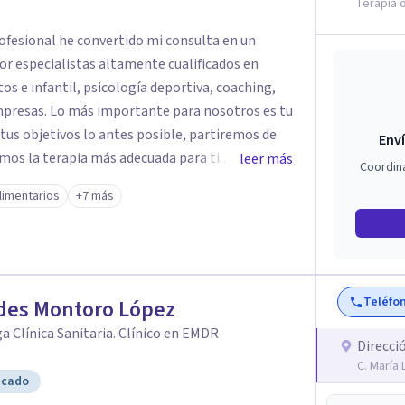
Terapia o
rofesional he convertido mi consulta en un
or especialistas altamente cualificados en
tos e infantil, psicología deportiva, coaching,
 nosotros es tu
 tus objetivos lo antes posible, partiremos de
Enví
emos la terapia más adecuada para ti.
leer más
Coordin
gnitiva conductual, la terapia de aceptación y
limentarios
+7 más
ntas de coaching, para trabajar la situación y
Teléfo
udes Montoro López
a Clínica Sanitaria. Clínico en EMDR
Direcci
C. María
icado