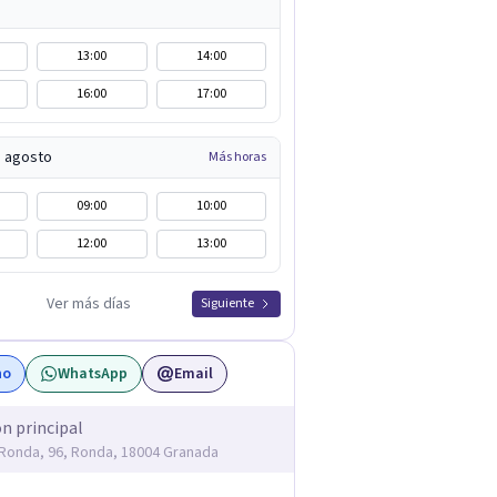
13:00
14:00
16:00
17:00
e agosto
Más horas
09:00
10:00
12:00
13:00
Ver más días
Siguiente
no
WhatsApp
Email
ón principal
Ronda, 96, Ronda, 18004 Granada