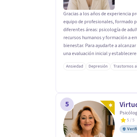
Gracias a los años de experiencia p
equipo de profesionales, formado p
diferentes áreas: psicología de adul
recursos humanos y formación a empresas. Lo más importante para
bienestar. Para ayudarte a alcanzar
una evaluación inicial y establecer
Trabajaremos desde la psicología co
Ansiedad
Depresión
Trastornos a
compromiso, o incluiremos herramie
los síntomas que nos presentes.
5
Virt
Psicólog
5
/ 5
Verif