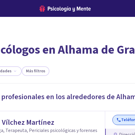
icólogos en Alhama de Gr
encontrar el psicólogo adecuado?
te ofreceremos los profesionales que más se ajustan a tus necesi
idades
Más filtros
 profesionales en los alrededores de
Alham
Teléfo
 Vílchez Martínez
a, Terapeuta, Periciales psicológicas y forenses
Direcci