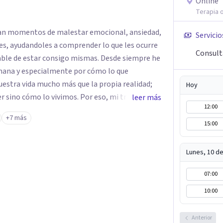
Online
Terapia o
an momentos de malestar emocional, ansiedad,
Servicio
nes, ayudandoles a comprender lo que les ocurre
Consult
star consigo mismas. Desde siempre he
mana y especialmente por cómo lo que
estra vida mucho más que la propia realidad;
Hoy
r sino cómo lo vivimos. Por eso, mi trabajo
leer más
12:00
 de cada persona. Entiendo la terapia
+7 más
 donde poder dar sentido a lo que ocurre,
15:00
ar cambios que permitan vivir con mayor
Lunes, 10 d
07:00
10:00
Anterior