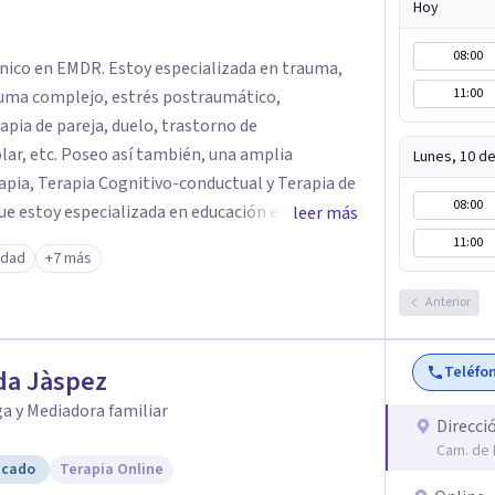
Hoy
08:00
línico en EMDR. Estoy especializada en trauma,
11:00
auma complejo, estrés postraumático,
, duelo, trastorno de
én, una amplia
Lunes, 10 d
08:00
ue estoy especializada en educación emocional,
leer más
 existencial y autoestima. Trabajo
11:00
edad
+7 más
presencial (Granada), como online.
Anterior
Teléfo
da Jàspez
a y Mediadora familiar
Direcci
Cam. de 
icado
Terapia Online