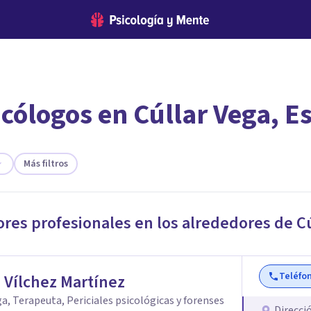
icólogos en Cúllar Vega, 
encontrar el psicólogo adecuado?
 te ofreceremos los profesionales que más se ajustan a tus
Más filtros
ores profesionales en los alrededores de
C
Teléfo
 Vílchez Martínez
a, Terapeuta, Periciales psicológicas y forenses
Direcci