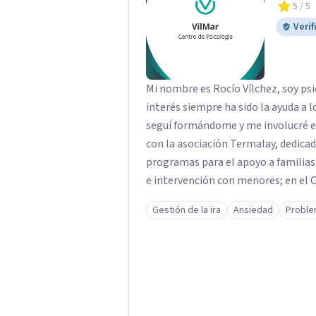
5
/ 5
Verif
Mi nombre es Rocío Vílchez, soy psi
interés siempre ha sido la ayuda a 
seguí formándome y me involucré en dis
con la asociación Termalay, dedica
programas para el apoyo a familias
e intervención con menores; en el C
colaborando en una investigación 
Gestión de la ira
Ansiedad
Proble
condenados por violencia de género y condena
constantemente formándome, al te
"Psicología Jurídica" abrí mi Centr
terapia y a realizar peritaciones. 
colaboraciones y proyectos como p
adultos; terapias en Residencias de