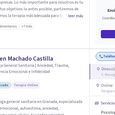
 nosotros es tu
 tus objetivos lo antes posible, partiremos de
Enví
emos la terapia más adecuada para ti.
leer más
Coordin
gnitiva conductual, la terapia de aceptación y
limentarios
+7 más
ntas de coaching, para trabajar la situación y
Teléfo
en Machado Castilla
a General Sanitaria | Ansiedad, Trauma,
Direcci
ncia Emocional e Infidelidad
C. Recog
icado
Terapia Online
Online
Terapia o
ga general sanitaria en Granada, especializada
Servicio
 emocional, autoestima, ansiedad,
Psicolo