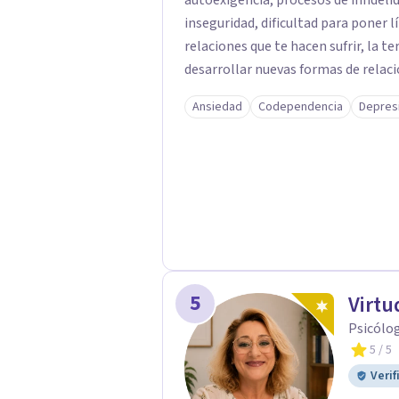
autoexigencia, procesos de infidelidad y crisis vit
inseguridad, dificultad para poner 
relaciones que te hacen sufrir, la 
desarrollar nuevas formas de relacionarte 
cercano, práctico y basado en la ev
Ansiedad
Codependencia
Depres
te permitan comprender el origen d
estrategias para gestionar las emo
equilibrio emocional. En consulta encontrarás un espacio seguro donde poder
expresarte sin miedo a ser juzgado
autonomía, confianza y bienestar, 
tiempo del necesario. Atiendo tanto de forma presencial en Granada como
mediante terapia online.
5
Virt
Psicólog
5
/ 5
Verif