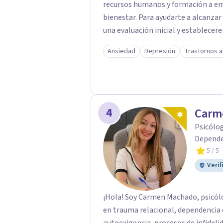
recursos humanos y formación a empresas. Lo más importante para
bienestar. Para ayudarte a alcanzar
una evaluación inicial y establecer
Trabajaremos desde la psicología co
Ansiedad
Depresión
Trastornos a
compromiso, o incluiremos herramie
los síntomas que nos presentes.
4
Carm
Psicólog
Depende
5
/ 5
Verif
¡Hola! Soy Carmen Machado, psicólo
en trauma relacional, dependencia