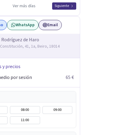
Ver más días
Siguiente
no
WhatsApp
Email
 Rodríguez de Haro
 Constitución, 41, 1a, Beiro, 18014
s y precios
edio por sesión
65 €
08:00
09:00
11:00