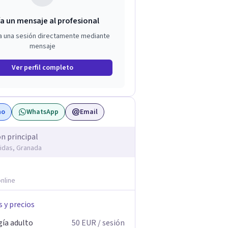
a un mensaje al profesional
a una sesión directamente mediante
mensaje
Ver perfil completo
no
WhatsApp
Email
ón principal
idas, Granada
nline
s y precios
gía adulto
50
EUR
/ sesión