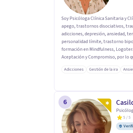
Soy Psicóloga Clínica Sanitaria y C
apego, trastornos disociativos, tr
adicciones, depresión, ansiedad, terapia de pareja
personalidad límite, trastorno bipolar, etc. Poseo así tambi
formación en Mindfulness, Logoterapia, Terapia Cognitivo-conductual y Terapia de
Aceptación y Compromiso, por lo q
gestión de la ira, problemas relacionales, vacío
Adicciones
Gestión de la ira
Ansi
desde veinte años, tanto de forma 
6
Casil
Psicólog
5
/ 5
Verif