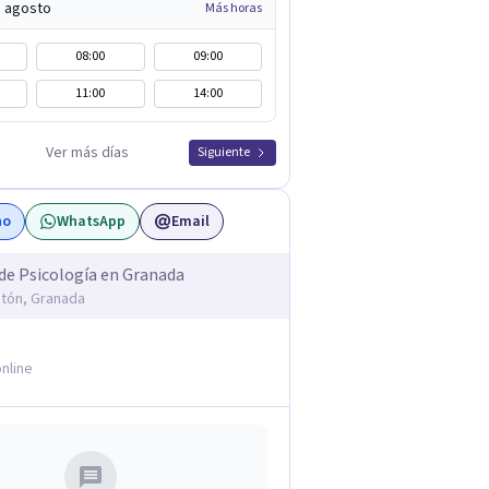
e agosto
Más horas
08:00
09:00
11:00
14:00
Ver más días
Siguiente
no
WhatsApp
Email
de Psicología en Granada
ntón, Granada
nline