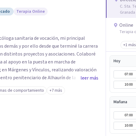
C. Sta. T
icado
Terapia Online
Granada
Online
Terapia o
cóloga sanitaria de vocación, mi principal
+1 más
los demás y por ello desde que terminé la carrera
tintos proyectos y asociaciones. Colaboré
Hoy
da al apoyo en la puesta en marcha de
; en Márgenes y Vínculos, realizando valoración
07:00
entro penitenciario de Alhaurín de la Torre,
leer más
10:00
para detectar las semejanzas entre los hombres
mas de comportamiento
+7 más
dos por violación... A pesar de estar
rminar mis masters en "Igualdad y Género" y
Mañana
o de Psicología Vilmar y me dediqué a hacer
07:00
Todo ello compaginado con la realización de
rogramas de estimulación en residencias de
10:00
 Adultos con Discapacidad Intelectual y