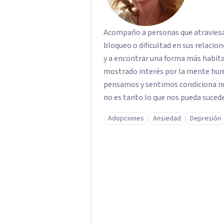
Acompaño a personas que atravies
bloqueo o dificultad en sus relacio
y a encontrar una forma más habitable de e
mostrado interés por la mente hu
pensamos y sentimos condiciona nu
no es tanto lo que nos pueda sucede
parte de la escucha de la experiencia subjetiva
Adopciones
Ansiedad
Depresión
como un espacio de acompañamiento
abrir nuevas perspectivas y facilit
equilibrio y bienestar.