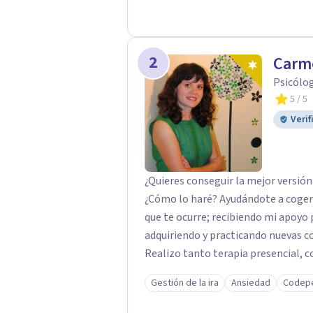
problemas de conducta; programas 
poblaciones específicas en ayuntam
2
Carm
Psicólog
5
/ 5
Verif
¿Quieres conseguir la mejor versió
¿Cómo lo haré? Ayudándote a coger 
que te ocurre; recibiendo mi apoyo
adquiriendo y practicando nuevas c
Realizo tanto terapia presencial, c
Gestión de la ira
Ansiedad
Codep