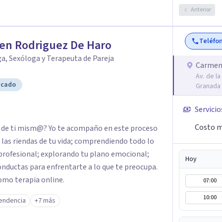
para drogodependientes y talleres para
Anterior
ientos; y terapias para mujeres víctimas de VG
Teléfo
en Rodriguez De Haro
a, Sexóloga y Terapeuta de Pareja
Carmen
Av. de la
icado
Granada
Servicio
Costo m
n de ti mism@? Yo te acompaño en este proceso
las riendas de tu vida; comprendiendo todo lo
 profesional; explorando tu plano emocional;
Hoy
onductas para enfrentarte a lo que te preocupa.
omo terapia online.
07:00
10:00
endencia
+7 más