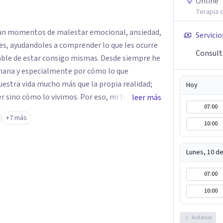
Online
Terapia o
an momentos de malestar emocional, ansiedad,
Servicio
nes, ayudandoles a comprender lo que les ocurre
Consult
star consigo mismas. Desde siempre he
mana y especialmente por cómo lo que
estra vida mucho más que la propia realidad;
Hoy
r sino cómo lo vivimos. Por eso, mi trabajo
leer más
07:00
 de cada persona. Entiendo la terapia
+7 más
 donde poder dar sentido a lo que ocurre,
10:00
ar cambios que permitan vivir con mayor
Lunes, 10 d
07:00
10:00
Anterior