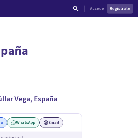
Accede
Regístrate
España
úllar Vega
,
España
no
WhatsApp
Email
ón principal