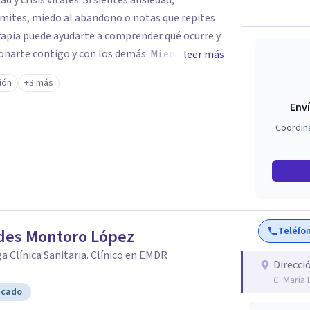
ales. Si sientes ansiedad,
límites, miedo al abandono o notas que repites
terapia puede ayudarte a comprender qué ocurre y
contigo y con los demás. Mi enfoque es
leer más
idencia científica. Trabajo con herramientas que
ión
+3 más
e tus dificultades y, al mismo tiempo, aprender
Enví
ciones, mejorar la autoestima y recuperar el
Coordin
/a. Mi objetivo es acompañarte para que ganes
de manera que no dependas de la terapia más
Teléfo
udes Montoro López
a Clínica Sanitaria. Clínico en EMDR
Direcci
C. María
icado