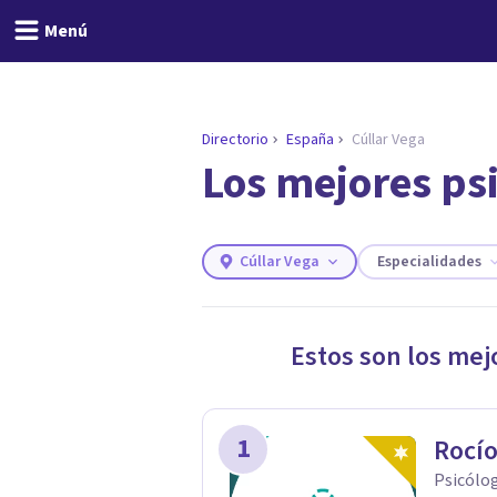
Menú
Directorio
España
Cúllar Vega
Los mejores ps
ENCONTRAR MI TERAPEUTA
¿Necesitas ayuda para 
Responde a unas breves preguntas y
necesidades.
Cúllar Vega
Especialidades
Responder cuestionario
Estos son los mej
1
Rocío
Psicólog