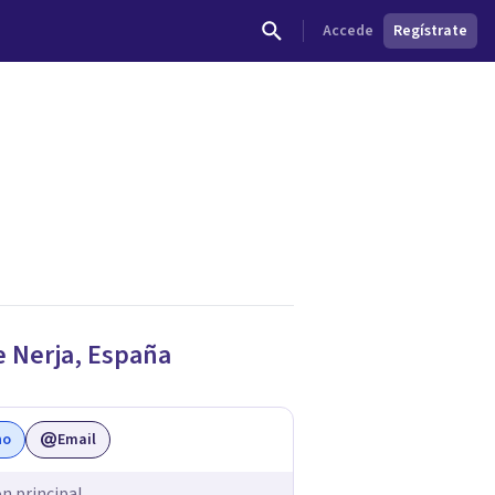
Accede
Regístrate
e
Nerja
,
España
no
Email
ón principal