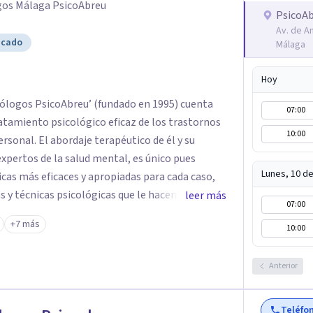
gos Málaga PsicoAbreu
y su funcionamiento ¡Da el siguiente paso en tu
PsicoA
ea de Psicología!
Av. de An
icado
Málaga
Hoy
cólogos PsicoAbreu’ (fundado en 1995) cuenta
07:00
atamiento psicológico eficaz de los trastornos
10:00
tico de él y su
xpertos de la salud mental, es único pues
Lunes, 10 d
cas más eficaces y apropiadas para cada caso,
 y técnicas psicológicas que le hacen un equipo
leer más
07:00
la
+7 más
10:00
síntoma que trae a la persona a consulta sino
e el problema psicológico de la persona no
Anterior
Teléfo