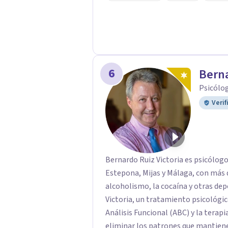
orientaciones psicológicas: Terapia
regresiva, Terapia analítico funcio
Terapia sistémica, Mindfulness, etc
6
Berna
Psicólog
Verif
Bernardo Ruiz Victoria es psicólogo
Estepona, Mijas y Málaga, con más 
alcoholismo, la cocaína y otras dep
Victoria, un tratamiento psicológico
Análisis Funcional (ABC) y la terapi
eliminar los patrones que mantienen