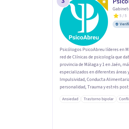
3
Psicó
Gabinet
5
/ 5
Verif
Psicólogos PsicoAbreu líderes en Málaga desde 1995 
red de Clínicas de psicología que da
provincia de Málaga y 1 en Jaén, má
especializados en diferentes áreas 
Impulsividad, Conducta Alimentaria
personalidad, Trauma y estrés postr
Terapias de pareja, Servicio de Psic
Ansiedad
Trastorno bipolar
Confl
mucho más. PsicoAbreu cuenta con un equipo de profesionales formados en una
gran variedad de técnicas y orienta
Conductual, Psicoanálisis, Hipnosis
de aceptación y compromiso, Terapi