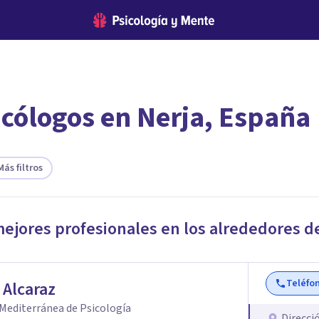
icólogos en Nerja, España
encontrar el psicólogo adecuado?
 te ofreceremos los profesionales que más se ajustan a tus
Más filtros
mejores profesionales en los alrededores d
Teléfo
 Alcaraz
Mediterránea de Psicología
Direcci