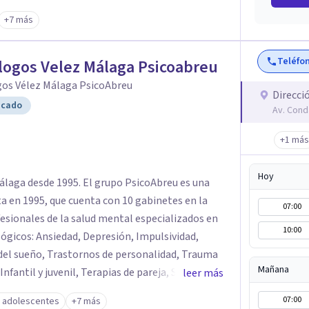
es en español, inglés y sueco. Para los más
+7 más
 infantil especializado en infancia y
vel legal, nuestro psicólogo especialista en
Teléfo
ra peritajes psicológicos con gran dedicación y
logos Velez Málaga Psicoabreu
gos Vélez Málaga PsicoAbreu
Direcci
icado
Av. Cond
+1 más
Hoy
álaga desde 1995. El grupo PsicoAbreu es una
ta en 1995, que cuenta con 10 gabinetes en la
07:00
esionales de la salud mental especializados en
10:00
lógicos: Ansiedad, Depresión, Impulsividad,
del sueño, Trastornos de personalidad, Trauma
Mañana
nfantil y juvenil, Terapias de pareja, Servicio de
leer más
europsicología, y mucho más. PsicoAbreu cuenta
07:00
y adolescentes
+7 más
mados en una gran variedad de técnicas y