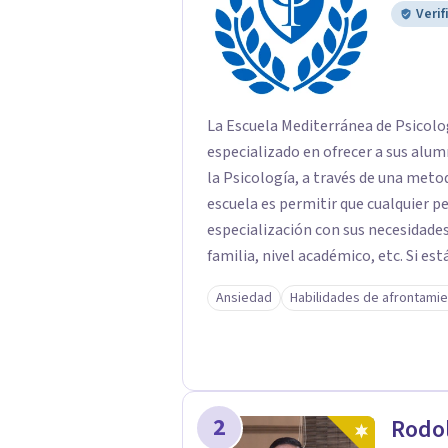
Verif
La Escuela Mediterránea de Psicolo
especializado en ofrecer a sus alu
la Psicología, a través de una metod
escuela es permitir que cualquier 
especialización con sus necesidades
familia, nivel académico, etc. Si e
Escuela Mediterránea de Psicología 
Ansiedad
Habilidades de afrontami
a tu ritmo, con todas las ventajas d
equipo humano altamente cualifica
empresarial pionero en formación o
experiencia en el sector que avalan
mejor experiencia a sus alumnos, c
2
Rodol
cuya función es resolver cualquier d