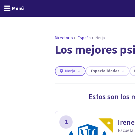
Menú
Directorio
España
Nerja
Los mejores ps
ENCONTRAR MI TERAPEUTA
¿Necesitas ayuda para 
Responde a unas breves preguntas y
necesidades.
Nerja
Especialidades
Responder cuestionario
Estos son los 
1
Irene
Escuela 