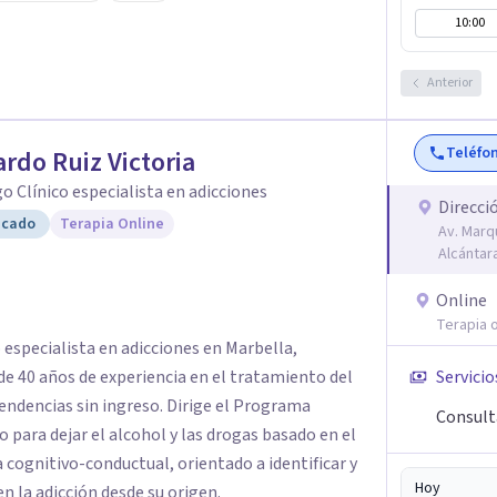
10:00
 Cognitivo Conductual, Psicoanálisis, Hipnosis
nal, Terapia de aceptación y compromiso,
.
Anterior
Teléfo
rdo Ruiz Victoria
o Clínico especialista en adicciones
Direcci
icado
Terapia Online
Av. Marq
Alcántar
Online
Terapia o
 especialista en adicciones en Marbella,
de 40 años de experiencia en el tratamiento del
Servicio
endencias sin ingreso. Dirige el Programa
Consult
 para dejar el alcohol y las drogas basado en el
a cognitivo-conductual, orientado a identificar y
Hoy
 la adicción desde su origen.