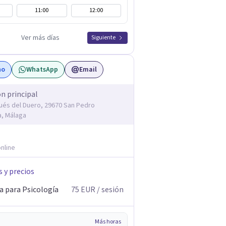
11:00
12:00
Ver más días
Siguiente
no
WhatsApp
Email
ón principal
ués del Duero, 29670 San Pedro
a, Málaga
nline
s y precios
a para Psicología
75
EUR
/ sesión
Más horas