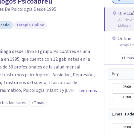
logos Psicoabreu
es De Psicología Desde 1995
Direcci
Av. de An
icado
Terapia Online
Málaga
Online
Terapia o
El grupo PsicoAbreu es una
+1 más
ta en 1995, que cuenta con 12 gabinetes en la
s de 50 profesionales de la salud mental
Hoy
y trastornos psicológicos: Ansiedad, Depresión,
, Trastornos del sueño, Trastornos de
07:00
aumático, Psicología Infantil y juvenil,
leer más
10:00
ología Jurídica, Psiquiatría, Neuropsicología, y
ictos familiares
+7 más
ciones psicológicas: Terapia Cognitivo
Lunes, 10 d
 regresiva, Terapia analítico funcional, Terapia
07:00
a sistémica, Mindfulness, etc.