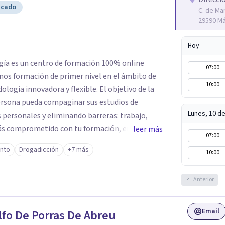
icado
C. de Mar
29590 M
Hoy
gía es un centro de formación 100% online
07:00
mnos formación de primer nivel en el ámbito de
10:00
ología innovadora y flexible. El objetivo de la
persona pueda compaginar sus estudios de
Lunes, 10 d
 personales y eliminando barreras: trabajo,
stás comprometido con tu formación, en la
leer más
07:00
serás bienvenido y disfrutarás de una educación
ento
Drogadicción
+7 más
10:00
e las nuevas tecnologías y con el apoyo de un
do. La escuela forma parte de un grupo
nline y a distancia, con más de 30 años de
Anterior
 la calidad de los programas. Además, para dar la
uenta con un equipo de tutores y dinamizadores
Email
fo De Porras De Abreu
uda que pueda surgir, ya sea sobre el temario del