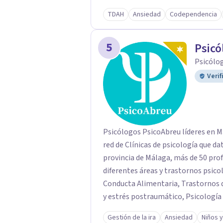
Atendemos a personas de todas las edad
TDAH
Ansiedad
Codependencia
pequeños contamos con un psicólogo
adolescencia. Para dificultades a ni
5
Psicología Jurídica y Forense elabo
Psicó
detalle.
Psicólo
Verif
Psicólogos PsicoAbreu líderes en M
red de Clínicas de psicología que da
provincia de Málaga, más de 50 prof
diferentes áreas y trastornos psico
Conducta Alimentaria, Trastornos 
y estrés postraumático, Psicología I
Psicología Jurídica, Psiquiatría, N
Gestión de la ira
Ansiedad
Niños 
con un equipo de profesionales for