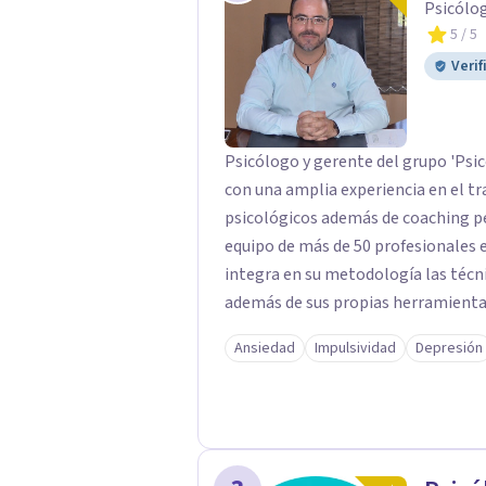
Psicólo
programa o sobre el campus online 
5
/ 5
formación en la Escuela Mediterrán
Verif
Psicólogo y gerente del grupo 'Psi
con una amplia experiencia en el tr
psicológicos además de coaching personal. El abordaje terapéu
equipo de más de 50 profesionales e
integra en su metodología las técni
además de sus propias herramientas
de profesionales único en su campo. Rodolfo de Porras hace énfasis en 
Ansiedad
Impulsividad
Depresión
importancia de trabajar no solo el 
tratar la raíz del problema para qu
vuelva a repetirse en el futuro.