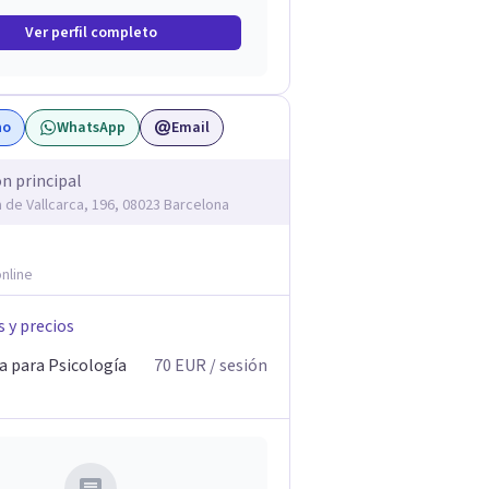
Ver perfil completo
no
WhatsApp
Email
ón principal
 de Vallcarca, 196, 08023 Barcelona
nline
s y precios
a para Psicología
70
EUR
/ sesión