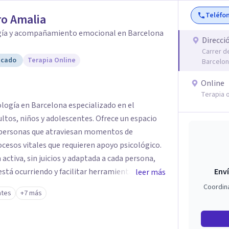
Teléfo
o Amalia
gía y acompañamiento emocional en Barcelona
Direcci
Carrer d
icado
Terapia Online
Barcelo
Online
Terapia o
ología en Barcelona especializado en el
os, niños y adolescentes. Ofrece un espacio
a personas que atraviesan momentos de
cesos vitales que requieren apoyo psicológico.
activa, sin juicios y adaptada a cada persona,
stá ocurriendo y facilitar herramientas para
Enví
leer más
estar. La intervención se realiza en un entorno
Coordin
ntes
+7 más
el ritmo y las necesidades de cada proceso
 emocionales, así como procesos de crecimiento