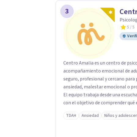
3
Centr
Psicolo
5
/ 5
Verif
Centro Amalia es un centro de psic
acompañamiento emocional de adult
seguro, profesional y cercano par
ansiedad, malestar emocional o pro
El equipo trabaja desde una escucha 
con el objetivo de comprender qué e
avanzar con mayor equilibrio y bien
TDAH
Ansiedad
Niños y adolesce
confidencial y tranquilo, cuidando 
terapéutico. En Centro Amalia atienden dificultades como la ansiedad, el duelo, el
trauma, la depresión y otros retos