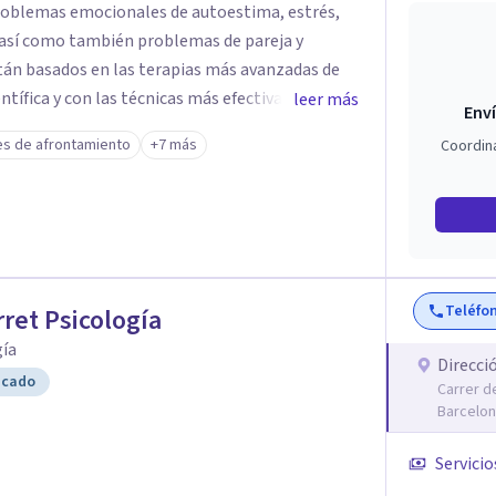
roblemas emocionales de autoestima, estrés,
, así como también problemas de pareja y
ntífica y con las técnicas más efectivas. Somos
leer más
Enví
tornos de ansiedad y fobias, nuestro equipo ha
es de afrontamiento
+7 más
Coordin
adora y altamente efectiva para trabajar los
egrando en la terapia diferentes disciplinas
 Clínica.
Teléfo
rret Psicología
gía
Direcci
icado
Carrer d
Barcelo
Servicio