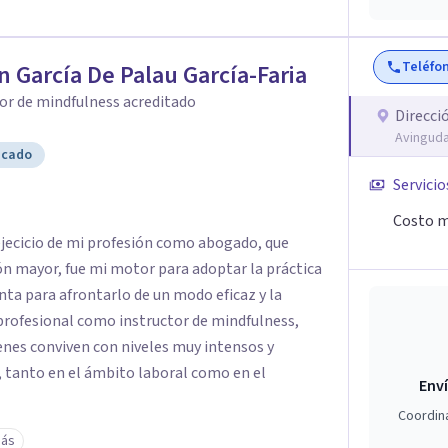
ico infantil. El enfoque es respetuoso,
acio de confianza desde el primer contacto. El
Teléfo
n García De Palau García-Faria
ón gratuita para ayudar a dar el primer paso y
 más adecuado en cada caso.
or de mindfulness acreditado
Direcci
Avinguda
icado
Servicio
Costo m
 ejecicio de mi profesión como abogado, que
n mayor, fue mi motor para adoptar la práctica
a para afrontarlo de un modo eficaz y la
 profesional como instructor de mindfulness,
enes conviven con niveles muy intensos y
, tanto en el ámbito laboral como en el
Enví
Coordin
más