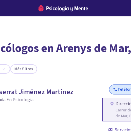
icólogos en Arenys de Mar
encontrar el psicólogo adecuado?
te ofreceremos los profesionales que más se ajustan a tus necesi
s
Más filtros
Teléfo
serrat Jiménez Martínez
ada En Psicologia
Direcci
Carrer d
de Mar, 
Servicio