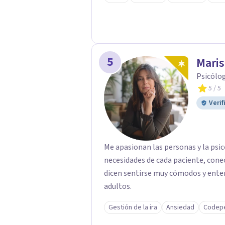
5
Maris
Psicólog
5
/ 5
Verif
Me apasionan las personas y la psi
necesidades de cada paciente, conec
dicen sentirse muy cómodos y enten
adultos.
Gestión de la ira
Ansiedad
Codep