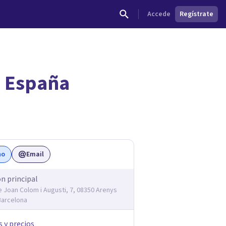
Accede
Regístrate
, España
dades.
no
Email
ón principal
e Joan Colom i Augusti, 7, 08350 Arenys
Barcelona
s y precios