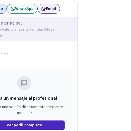
no
WhatsApp
Email
ón principal
e València, 263, Eixample, 08007
na
nline
a un mensaje al profesional
a una sesión directamente mediante
mensaje
Ver perfil completo