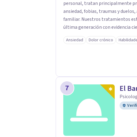
personal, tratan principalmente p
ansiedad, fobias, traumas y duelos
familiar. Nuestros tratamientos están basados en las terapias más avanzadas de
última generación con evidencia cie
un centro de referencia en los tras
Ansiedad
Dolor crónico
Habilidad
desarrollado una terapia muy innov
trastornos de ansiedad y fobias, int
como EMDR, Mindfulness e Hipnosis
7
El Ba
Psicolo
Verif