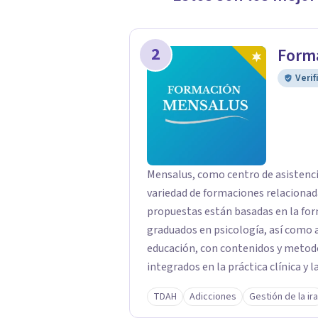
2
Form
Verif
Mensalus, como centro de asistencia
variedad de formaciones relacionada
propuestas están basadas en la form
graduados en psicología, así como a
educación, con contenidos y meto
integrados en la práctica clínica y l
TDAH
Adicciones
Gestión de la ira