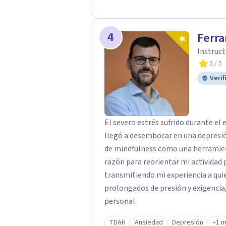
personal y acompañamiento psicológ
humano y orientado a generar un esp
4
Ferra
centro ofrece una primera orientaci
valorar el tipo de acompañamiento
Instruct
5
/ 5
Verif
El severo estrés sufrido durante el
llegó a desembocar en una depresió
de mindfulness como una herramient
razón para reorientar mi actividad
transmitiendo mi experiencia a qui
prolongados de presión y exigencia
personal.
TDAH
Ansiedad
Depresión
+1 