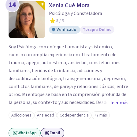
14
Xenia Cué Mora
Psicóloga y Consteladora
5
/ 5
Verificado
Terapia Online
Soy Psicóloga con enfoque humanista y sistémico,
cuento con amplia experiencia en el tratamiento de
trauma, apego, autoestima, ansiedad, constelaciones
familiares, heridas de la infancia, adicciones y
descodificación biológica, transgeneracional, depresión,
conflictos familiares, de pareja y relaciones tóxicas, entre
otros. Mi enfoque se basa en la comprensión profunda de
la persona, su contexto y sus necesidades. Desde una
leer más
perspectiva humanista, creo que cada persona es única y
Adicciones
Ansiedad
Codependencia
+7 más
tiene su propia historia, y que la terapia debe ser un
espacio de transformación y crecimiento personal. Mi
WhatsApp
Email
objetivo es acompañar a las personas a vivir una vida más