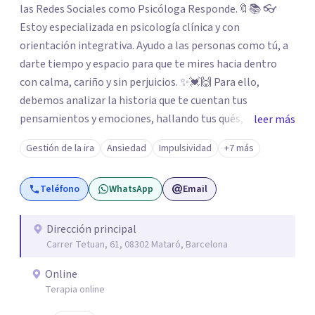
las Redes Sociales como Psicóloga Responde.🔖📚 👓
Estoy especializada en psicología clínica y con
orientación integrativa. Ayudo a las personas como tú, a
darte tiempo y espacio para que te mires hacia dentro
con calma, cariño y sin perjuicios. ✨💓🙌 Para ello,
debemos analizar la historia que te cuentan tus
pensamientos y emociones, hallando tus qués, tus
leer más
cómos, tus porqués, tus cuándos y tus dóndes a lo largo
Gestión de la ira
Ansiedad
Impulsividad
+7 más
de tu vida. Así, podrás desenredar el lío que es vivir, podrás
aceptar quien eres: un ser humano que siente, que piensa
Teléfono
WhatsApp
Email
y que hace; un ser que se contradice, que tiene dudas y que
se equivoca. Y eso es natural y sano.🫀+🧠 =💝
Dirección principal
Carrer Tetuan, 61, 08302 Mataró, Barcelona
Online
Terapia online