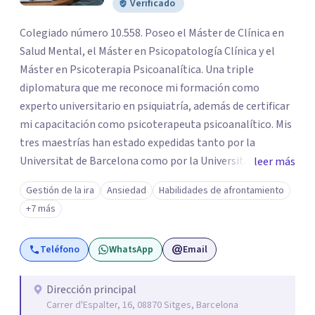
Verificado
Colegiado número 10.558. Poseo el Máster de Clínica en
Salud Mental, el Máster en Psicopatología Clínica y el
Máster en Psicoterapia Psicoanalítica. Una triple
diplomatura que me reconoce mi formación como
experto universitario en psiquiatría, además de certificar
mi capacitación como psicoterapeuta psicoanalítico. Mis
tres maestrías han estado expedidas tanto por la
Universitat de Barcelona como por la Universitat Ramon
leer más
Llull. Soy un psicólogo con más de 25 años de experiencia
Gestión de la ira
Ansiedad
Habilidades de afrontamiento
y practico tanto la psicología clínica como la
+7 más
psicoterapia psicoanalítica. Las terapias que conduzco no
buscan eliminar los síntomas psicológicos, sino que
Teléfono
WhatsApp
Email
pretenden esclarecer las causas que hay en su trasfondo,
abordándolas para que los síntomas vayan
desapareciendo. Realizo psicoterapias tanto de alcance
Dirección principal
Carrer d'Espalter, 16, 08870 Sitges, Barcelona
breve como de largo plazo, siempre en función de los