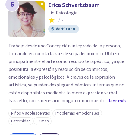
6
Erica Schvartzbaum
Lic. Psicología
5
/ 5
Verificado
Trabajo desde una Concepción integrada de la persona,
tomando en cuenta la raíz de su padecimiento. Utilizo
principalmente el arte como recurso terapéutico, ya que
posibilita la expresión y resolución de conflictos,
emocionales y psicológicos. A través de la expresión
artística, se pueden desplegar dinámicas internas que no
están disponibles mediante la mera expresión verbal.
Para ello, no es necesario ningún conocimiento ni
leer más
capacidad artística previa, ya que la riqueza está en el
Niños y adolescentes
Problemas emocionales
proceso creativo, y no en el resultado estético. A través
Paternidad
+2 más
del proceso creativo, y de la posterior elaboración de lo
que vaya surgiendo, acompaño al paciente a encontrar el