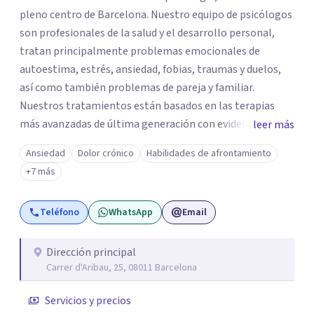
pleno centro de Barcelona. Nuestro equipo de psicólogos
son profesionales de la salud y el desarrollo personal,
tratan principalmente problemas emocionales de
autoestima, estrés, ansiedad, fobias, traumas y duelos,
así como también problemas de pareja y familiar.
Nuestros tratamientos están basados en las terapias
más avanzadas de última generación con evidencia
leer más
científica y con las técnicas más efectivas. Somos un
Ansiedad
Dolor crónico
Habilidades de afrontamiento
centro de referencia en los trastornos de ansiedad y
+7 más
fobias, nuestro equipo ha desarrollado una terapia muy
innovadora y altamente efectiva para trabajar los
Teléfono
WhatsApp
Email
trastornos de ansiedad y fobias, integrando en la terapia
diferentes disciplinas como EMDR, Mindfulness e
Hipnosis Clínica.
Dirección principal
Carrer d'Aribau, 25, 08011 Barcelona
Servicios y precios