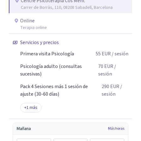
cambios que no solo se comprenden, sino que se
Centre Psicoteràpia Cos Ment
Carrer de Borràs, 110, 08208 Sabadell, Barcelona
integran: en cómo piensas, cómo sientes y cómo te
relacionas con tu vida. No creo en procesos eternos. Creo
Online
en intervenciones precisas, en ir a la raíz y en
Terapia online
transformaciones reales y sostenibles. Trabajo desde un
espacio cercano, seguro y sin juicio. Pero también desde
Servicios y precios
la honestidad, porque cambiar implica atravesar lo que
Primera visita Psicología
55
EUR
/ sesión
incomoda. Tu cambio no empieza cuando lo entiendes.
Empieza cuando dejas de repetir lo mismo.
Psicología adulto (consultas
70
EUR
/
sucesivas)
sesión
Pack 4 Sesiones más 1 sesión de
290
EUR
/
ajuste (30-60 días)
sesión
+
1
más
Mañana
Más horas