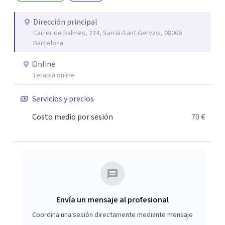
plena y significativa. Si estás buscando acompañamiento
para superar un trauma, mejorar tus relaciones,
Dirección principal
Carrer de Balmes, 224, Sarrià-Sant Gervasi, 08006
aumentar tu autoestima, manejar la ansiedad,
Barcelona
comprender tu historia familiar, sanar las heridas de la
infancia, superar una adicción o mejorar tu salud física y
Online
emocional, no dudes en contactarme.
Terapia online
Servicios y precios
Costo medio por sesión
70 €
Envía un mensaje al profesional
Coordina una sesión directamente mediante mensaje