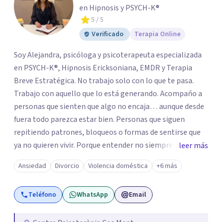
en Hipnosis y PSYCH-K®
5
/ 5
Verificado
Terapia Online
Soy Alejandra, psicóloga y psicoterapeuta especializada
en PSYCH-K®, Hipnosis Ericksoniana, EMDR y Terapia
Breve Estratégica. No trabajo solo con lo que te pasa.
Trabajo con aquello que lo está generando. Acompaño a
personas que sienten que algo no encaja… aunque desde
fuera todo parezca estar bien. Personas que siguen
repitiendo patrones, bloqueos o formas de sentirse que
ya no quieren vivir. Porque entender no siempre
leer más
transforma. Mi enfoque va más allá de la conversación.
Ansiedad
Divorcio
Violencia doméstica
+6 más
Trabajo en los niveles más profundos donde se
construyen las respuestas automáticas que hoy te
Teléfono
WhatsApp
Email
limitan: creencias, memorias emocionales y patrones
inconscientes. A través de estas herramientas, facilito