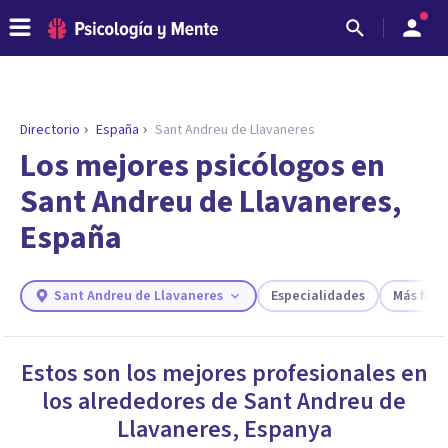
Directorio
España
Sant Andreu de Llavaneres
Los mejores psicólogos en
Sant Andreu de Llavaneres,
España
Sant Andreu de Llavaneres
Especialidades
Más filtr
ENCONTRAR MI TERAPEUTA
Estos son los mejores profesionales en
¿Necesitas ayuda para encontrar el
los alrededores de
Sant Andreu de
psicólogo adecuado?
Llavaneres
,
Espanya
Responde a unas breves preguntas y te ofreceremos