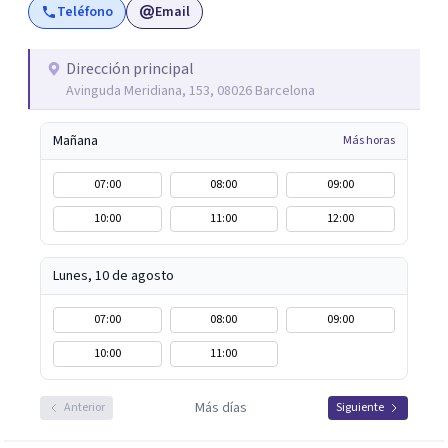
Teléfono
Email
significado de sus vivencias y/o problemáticas que le
estén dificultando y haciendo padecer. De esta forma, se
intenta promover un nuevo sentido a la experiencia con
Dirección principal
Avinguda Meridiana, 153, 08026 Barcelona
uno mismo/a y con el mundo externo, buscando un mayor
bienestar.
Mañana
Más horas
07:00
08:00
09:00
10:00
11:00
12:00
Lunes, 10 de agosto
07:00
08:00
09:00
10:00
11:00
Más días
Anterior
Siguiente