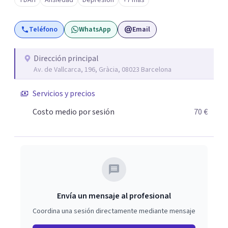
TDAH
Ansiedad
Depresión
+7 más
científicos, lo que les permite aplicar los tratamientos y
técnicas más avanzadas. Contacta con nosotros y
Teléfono
WhatsApp
Email
nuestro coordinador te atenderá personalmente para
ofrecerte la información que necesites y orientarte para
enfocar tu proceso terapéutico en función de tus
Dirección principal
Av. de Vallcarca, 196, Gràcia, 08023 Barcelona
necesidades y de momento vital.
Servicios y precios
Costo medio por sesión
70 €
Envía un mensaje al profesional
Coordina una sesión directamente mediante mensaje