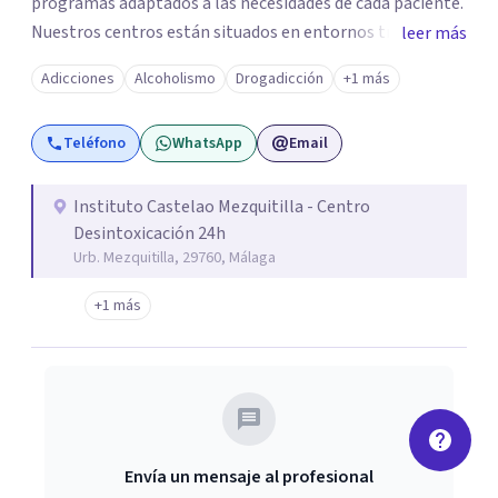
programas adaptados a las necesidades de cada paciente.
Nuestros centros están situados en entornos tranquilos
leer más
y semirurales, lo que favorece la desconexión de los
Adicciones
Alcoholismo
Drogadicción
+1 más
lugares asociados al consumo y permite centrarse en la
recuperación. Ofrecemos tratamiento ambulatorio, con
Teléfono
WhatsApp
Email
terapias individuales y de grupo en horario de mañana y
tarde, así como la opción de ingreso residencial para
quienes necesitan un entorno más estructurado. Además,
Instituto Castelao Mezquitilla - Centro
Desintoxicación 24h
damos un papel fundamental a la familia y a la pareja del
Urb. Mezquitilla, 29760, Málaga
paciente, integrándolas en el proceso de recuperación
mediante terapias de pareja y de familia semanales, lo
+1 más
que refuerza la red de apoyo y facilita la reinserción social.
En Instituto Castelao encontrarás un tratamiento
integral y personalizado, basado en la terapia cognitivo-
conductual sistémica y en la motivación constante para
lograr una vida libre de adicciones.
Envía un mensaje al profesional