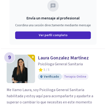
alejado de núcleos urbanos, en un entorno natural
próximo a la localidad malagueña de Moclinejo. Cuenta
con todo tipo de comodidades, piscina y espectaculares
Envía un mensaje al profesional
vistas al mar y a la montaña.
Coordina una sesión directamente mediante mensaje
Ver perfil completo
9
Laura Gonzalez Martínez
Psicóloga General Sanitaria
5
/ 5
Verificado
Terapia Online
Me llamo Laura, soy Psicóloga General Sanitaria
habilitada y estoy aquí para acompañarte y ayudarte a
superar o cambiar lo que necesites en este momento