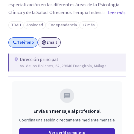
especialización en las diferentes áreas de la Psicología
Clínica y de la Salud. Ofrecemos Terapia Individual,
leer más
Terapia de Pareja y Terapia Familiar de forma presencial y
TDAH
Ansiedad
Codependencia
+7 más
online. Atendemos a personas de todas las edades en
español, inglés y sueco. Para los más pequeños contamos
Teléfono
Email
con un psicólogo infantil especializado en infancia y
adolescencia. Para dificultades a nivel legal, nuestro
psicólogo especialista en Psicología Jurídica y Forense
Dirección principal
Av. de los Boliches, 62, 29640 Fuengirola, Málaga
elabora peritajes psicológicos con gran dedicación y
detalle.
Envía un mensaje al profesional
Coordina una sesión directamente mediante mensaje
Ver perfil completo