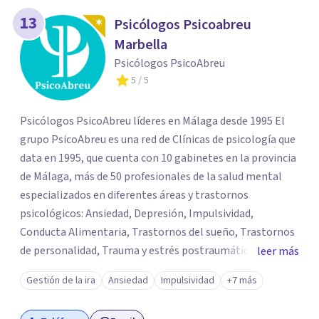
13
Psicólogos Psicoabreu
Marbella
Psicólogos PsicoAbreu
5
/ 5
Psicólogos PsicoAbreu líderes en Málaga desde 1995 El
grupo PsicoAbreu es una red de Clínicas de psicología que
data en 1995, que cuenta con 10 gabinetes en la provincia
de Málaga, más de 50 profesionales de la salud mental
especializados en diferentes áreas y trastornos
psicológicos: Ansiedad, Depresión, Impulsividad,
Conducta Alimentaria, Trastornos del sueño, Trastornos
de personalidad, Trauma y estrés postraumático,
leer más
Psicología Infantil y juvenil, Terapias de pareja, Servicio
Gestión de la ira
Ansiedad
Impulsividad
+7 más
de Psicología Jurídica, Psiquiatría, Neuropsicología, y
mucho más. PsicoAbreu cuenta con un equipo de