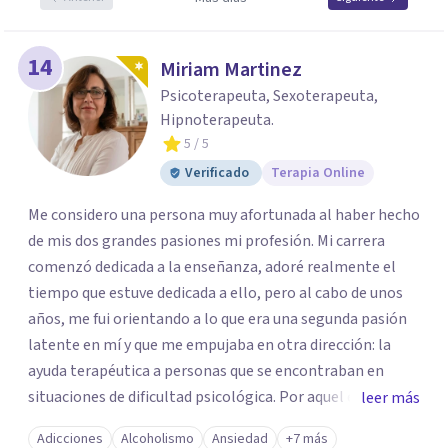
14
Miriam Martinez
Psicoterapeuta, Sexoterapeuta,
Hipnoterapeuta.
5
/ 5
Verificado
Terapia Online
Me considero una persona muy afortunada al haber hecho
de mis dos grandes pasiones mi profesión. Mi carrera
comenzó dedicada a la enseñanza, adoré realmente el
tiempo que estuve dedicada a ello, pero al cabo de unos
años, me fui orientando a lo que era una segunda pasión
latente en mí y que me empujaba en otra dirección: la
ayuda terapéutica a personas que se encontraban en
situaciones de dificultad psicológica. Por aquel entonces
leer más
vivía en Bélgica y empecé toda mi formación y después mi
Adicciones
Alcoholismo
Ansiedad
+7 más