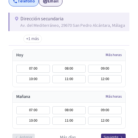
Teléfono
Email
profesionales formados en una gran variedad de técnicas
y orientaciones psicológicas: Terapia Cognitivo
Conductual, Psicoanálisis, Hipnosis regresiva, Terapia
Dirección secundaria
Av. del Mediterráneo, 29670 San Pedro Alcántara, Málaga
analítico funcional, Terapia de aceptación y compromiso,
Terapia sistémica, Mindfulness, etc.
+1 más
Hoy
Más horas
07:00
08:00
09:00
10:00
11:00
12:00
Mañana
Más horas
07:00
08:00
09:00
10:00
11:00
12:00
Más días
Anterior
Siguiente