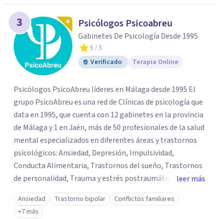
3
Psicólogos Psicoabreu
Gabinetes De Psicología Desde 1995
5
/ 5
Verificado
Terapia Online
Psicólogos PsicoAbreu líderes en Málaga desde 1995 El
grupo PsicoAbreu es una red de Clínicas de psicología que
data en 1995, que cuenta con 12 gabinetes en la provincia
de Málaga y 1 en Jaén, más de 50 profesionales de la salud
mental especializados en diferentes áreas y trastornos
psicológicos: Ansiedad, Depresión, Impulsividad,
Conducta Alimentaria, Trastornos del sueño, Trastornos
de personalidad, Trauma y estrés postraumático,
leer más
Psicología Infantil y juvenil, Terapias de pareja, Servicio
Ansiedad
Trastorno bipolar
Conflictos familiares
de Psicología Jurídica, Psiquiatría, Neuropsicología, y
+7 más
mucho más. PsicoAbreu cuenta con un equipo de