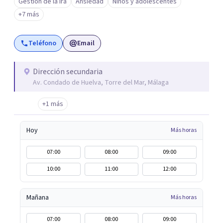
Gestión de la ira
Ansiedad
Niños y adolescentes
de Psicología Jurídica, Psiquiatría, Neuropsicología, y
+7 más
mucho más. PsicoAbreu cuenta con un equipo de
profesionales formados en una gran variedad de técnicas
Teléfono
Email
y orientaciones psicológicas: Terapia Cognitivo
Conductual, Psicoanálisis, Hipnosis regresiva, Terapia
analítico funcional, Terapia de aceptación y compromiso,
Dirección secundaria
Av. Condado de Huelva, Torre del Mar, Málaga
Terapia sistémica, Mindfulness, etc.
+1 más
Hoy
Más horas
07:00
08:00
09:00
10:00
11:00
12:00
Mañana
Más horas
07:00
08:00
09:00