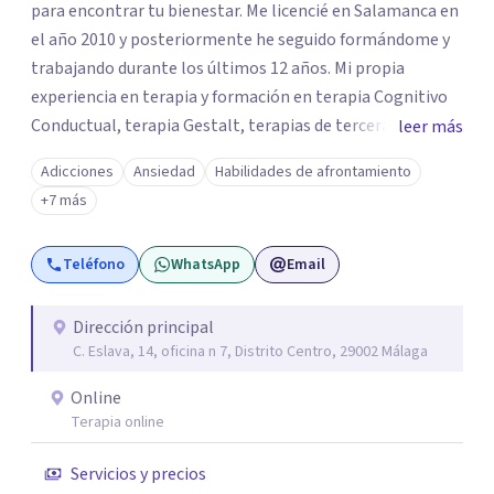
para encontrar tu bienestar. Me licencié en Salamanca en
el año 2010 y posteriormente he seguido formándome y
trabajando durante los últimos 12 años. Mi propia
experiencia en terapia y formación en terapia Cognitivo
Conductual, terapia Gestalt, terapias de tercera
leer más
generación, coaching, inteligencia emocional, psicología
Adicciones
Ansiedad
Habilidades de afrontamiento
positiva ayudarán a que puedas conseguir los objetivos
+7 más
que te propongas Todas las personas pasamos por
momento vitales complicados que muchas veces no
Teléfono
WhatsApp
Email
sabemos cómo afrontar. Si estás leyendo esto es porque
quizás tú estás atravesando uno de esos momentos y te
diré que estás en el lugar indicado para encontrar una
Dirección principal
C. Eslava, 14, oficina n 7, Distrito Centro, 29002 Málaga
solución.
Online
Terapia online
Servicios y precios