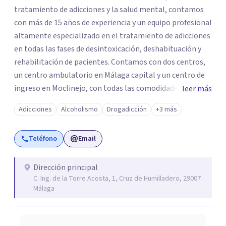
tratamiento de adicciones y la salud mental, contamos
con más de 15 años de experiencia y un equipo profesional
altamente especializado en el tratamiento de adicciones
en todas las fases de desintoxicación, deshabituación y
rehabilitación de pacientes. Contamos con dos centros,
un centro ambulatorio en Málaga capital y un centro de
ingreso en Moclinejo, con todas las comodidades de un
leer más
hotel y las capacidades de una clínica. El tratamiento será
Adicciones
Alcoholismo
Drogadicción
+3 más
realizado en modalidad de internamiento o ambulatorio
dependiendo de las necesidades del paciente. El Centro
Teléfono
Email
Ambulatorio permite que las personas que experimentan
problemas de adicción de forma leve puedan ser tratadas
sin tener que abandonar su vida normal. Suele ser el caso
Dirección principal
C. Ing. de la Torre Acosta, 1, Cruz de Humilladero, 29007
de pacientes que, a pesar de tener consumos o conductas
Málaga
patológicas, aún mantienen una estructura personal,
familiar, laboral y social adecuada, por lo que no es
necesario el ingreso. El Centro de Ingreso se encuentra