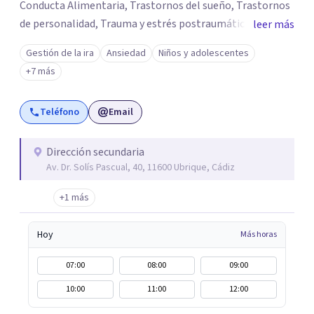
Conducta Alimentaria, Trastornos del sueño, Trastornos
de personalidad, Trauma y estrés postraumático,
leer más
Psicología Infantil y juvenil, Terapias de pareja, Servicio
Gestión de la ira
Ansiedad
Niños y adolescentes
de Psicología Jurídica, Psiquiatría, Neuropsicología, y
+7 más
mucho más. PsicoAbreu cuenta con un equipo de
profesionales formados en una gran variedad de técnicas
Teléfono
Email
y orientaciones psicológicas: Terapia Cognitivo
Conductual, Psicoanálisis, Hipnosis regresiva, Terapia
analítico funcional, Terapia de aceptación y compromiso,
Dirección secundaria
Av. Dr. Solís Pascual, 40, 11600 Ubrique, Cádiz
Terapia sistémica, Mindfulness, etc.
+1 más
Hoy
Más horas
07:00
08:00
09:00
10:00
11:00
12:00