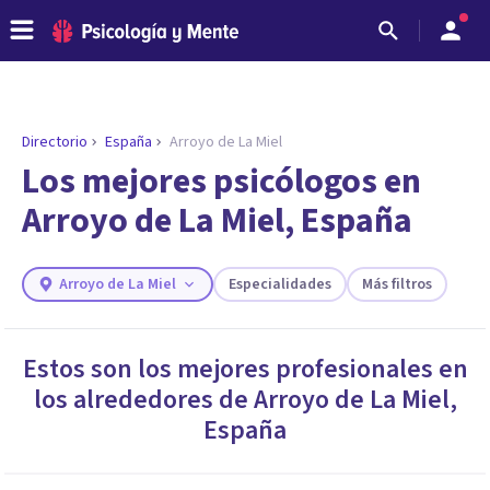
Directorio
España
Arroyo de La Miel
ENCONTRAR MI TERAPEUTA
¿Necesitas ayuda para encontrar el
Los mejores psicólogos en
psicólogo adecuado?
Arroyo de La Miel, España
Responde a unas breves preguntas y te ofreceremos
los profesionales que más se ajustan a tus
necesidades.
Arroyo de La Miel
Especialidades
Más filtros
Responder cuestionario
Estos son los mejores profesionales en
los alrededores de
Arroyo de La Miel
,
España