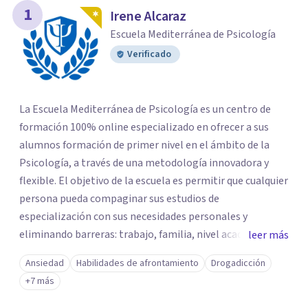
1
Irene Alcaraz
Escuela Mediterránea de Psicología
Verificado
La Escuela Mediterránea de Psicología es un centro de
formación 100% online especializado en ofrecer a sus
alumnos formación de primer nivel en el ámbito de la
Psicología, a través de una metodología innovadora y
flexible. El objetivo de la escuela es permitir que cualquier
persona pueda compaginar sus estudios de
especialización con sus necesidades personales y
eliminando barreras: trabajo, familia, nivel académico,
leer más
etc. Si estás comprometido con tu formación, en la
Ansiedad
Habilidades de afrontamiento
Drogadicción
Escuela Mediterránea de Psicología serás bienvenido y
+7 más
disfrutarás de una educación a tu ritmo, con todas las
ventajas de las nuevas tecnologías y con el apoyo de un