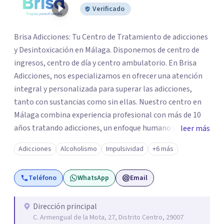
Verificado
Brisa Adicciones: Tu Centro de Tratamiento de adicciones
y Desintoxicación en Málaga. Disponemos de centro de
ingresos, centro de día y centro ambulatorio. En Brisa
Adicciones, nos especializamos en ofrecer una atención
integral y personalizada para superar las adicciones,
tanto con sustancias como sin ellas. Nuestro centro en
Málaga combina experiencia profesional con más de 10
años tratando adicciones, un enfoque humano y
leer más
tratamientos innovadores para ayudarte a recuperar tu
Adicciones
Alcoholismo
Impulsividad
+6 más
vida. Estamos especializados en: - Alcoholismo -
Drogodependencias (cocaína, cannabis, heroína, entre
Teléfono
WhatsApp
Email
otras) - Adicción a medicamentos (ansiolíticos, opioides,
etc.) - Ludopatía (adicción al juego) - Adicción a las nuevas
tecnologías (móviles, redes sociales, videojuegos) -
Dirección principal
C. Armengual de la Mota, 27, Distrito Centro, 29007
Compras compulsivas - Adicción al sexo o pornografía. En