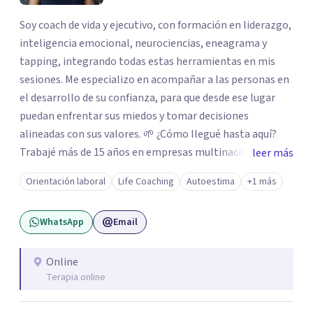
Soy coach de vida y ejecutivo, con formación en liderazgo,
inteligencia emocional, neurociencias, eneagrama y
tapping, integrando todas estas herramientas en mis
sesiones. Me especializo en acompañar a las personas en
el desarrollo de su confianza, para que desde ese lugar
puedan enfrentar sus miedos y tomar decisiones
alineadas con sus valores. 🌱 ¿Cómo llegué hasta aquí?
Trabajé más de 15 años en empresas multinacionales y
leer más
estudios contables como contadora pública
Orientación laboral
Life Coaching
Autoestima
+1 más
especializada en impuestos. Durante ese recorrido tuve la
oportunidad de liderar equipos, y fue allí donde descubrí
WhatsApp
Email
mi pasión por acompañar a las personas en su desarrollo
profesional y personal. A nivel personal, mi propio
camino de autoconocimiento me llevó a cuestionar
Online
Terapia online
creencias, miedos y mandatos que ya no estaban
alineados conmigo. Ese proceso me impulsó a tomar