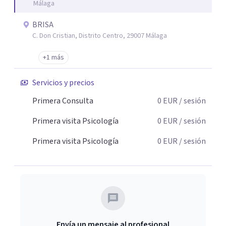
Málaga
Brisa Adicciones, no solo te ayudamos a desintoxicarte,
sino que también trabajamos contigo para identificar las
BRISA
causas subyacentes de la adicción, fortalecer tus
C. Don Cristian, Distrito Centro, 29007 Málaga
herramientas emocionales y reconstruir tu bienestar
+1 más
personal. Trabajamos con Terapias IFS, Método
Minesotta. Nuestro equipo multidisciplinar de expertos
Servicios y precios
está contigo en cada paso del camino.
Primera Consulta
0
EUR
/ sesión
Primera visita Psicología
0
EUR
/ sesión
Primera visita Psicología
0
EUR
/ sesión
Envía un mensaje al profesional