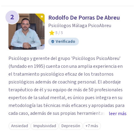
2
Rodolfo De Porras De Abreu
Psicólogos Málaga PsicoAbreu
5
/ 5
Verificado
Psicólogo y gerente del grupo 'Psicólogos PsicoAbreu’
(fundado en 1995) cuenta con una amplia experiencia en
el tratamiento psicológico eficaz de los trastornos
psicológicos además de coaching personal. El abordaje
terapéutico de él y su equipo de más de 50 profesionales
expertos de la salud mental, es único pues integra en su
metodología las técnicas más eficaces y apropiadas para
cada caso, además de sus propias herramientas y técnicas
leer más
psicológicas que le hacen un equipo de profesionales
Ansiedad
Impulsividad
Depresión
+7 más
único en su campo. Rodolfo de Porras hace énfasis en la