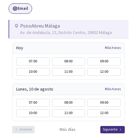
importancia de trabajar no solo el síntoma que trae a la
Email
persona a consulta sino tratar la raíz del problema para
que el problema psicológico de la persona no vuelva a
repetirse en el futuro.
PsicoAbreu Málaga
Av. de Andalucía, 13, Distrito Centro, 29002 Málaga
Hoy
Más horas
07:00
08:00
09:00
10:00
11:00
12:00
Lunes, 10 de agosto
Más horas
07:00
08:00
09:00
10:00
11:00
12:00
Más días
Anterior
Siguiente