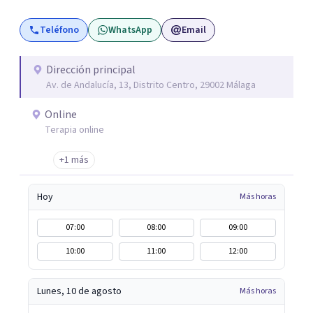
profesionales formados en una gran variedad de técnicas
Teléfono
WhatsApp
Email
y orientaciones psicológicas: Terapia Cognitivo
Conductual, Psicoanálisis, Hipnosis regresiva, Terapia
analítico funcional, Terapia de aceptación y compromiso,
Dirección principal
Av. de Andalucía, 13, Distrito Centro, 29002 Málaga
Terapia sistémica, Mindfulness, etc.
Online
Terapia online
+1 más
Hoy
Más horas
07:00
08:00
09:00
10:00
11:00
12:00
Lunes, 10 de agosto
Más horas