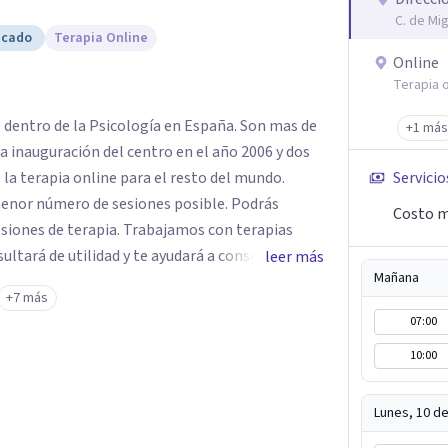
C. de Mi
icado
Terapia Online
Online
Terapia o
e dentro de la Psicología en España. Son mas de
+1 más
a inauguración del centro en el año 2006 y dos
 la terapia online para el resto del mundo.
Servicio
enor número de sesiones posible. Podrás
Costo m
siones de terapia. Trabajamos con terapias
sultará de utilidad y te ayudará a conseguir tus
leer más
Mañana
ades destaca la terapia de pareja y sexual, así
+7 más
emocionales, obsesiones, ansiedad , estrés,
07:00
un servicio de
10:00
e "Terapia del Alma".
Lunes, 10 d