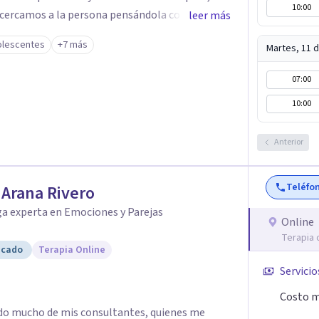
10:00
 acercamos a la persona pensándola como una
leer más
 partir de lo cual se diseña una terapia
olescentes
+7 más
Martes, 11 
arque e intervenga en estos tres planos. Cada
to, algo que funciona para alguien puede no ser
07:00
aso es conocer a quien tengo enfrente. Nos
10:00
entes como también en adultos. Trabajamos
al, la cual tiene gran demostración científica,
Anterior
as corrientes sitémica, psicodinamica, y
Teléfo
r Arana Rivero
ga experta en Emociones y Parejas
Online
Terapia 
icado
Terapia Online
Servicio
Costo m
dido mucho de mis consultantes, quienes me