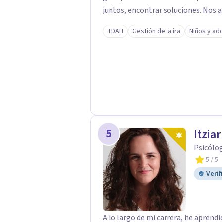
juntos, encontrar soluciones. Nos
totalidad mente cuerpo y emoción, a
TDAH
Gestión de la ira
Niños y ad
específica e individual pero que ab
persona es única y diferente al res
útil para otro, por eso el primer p
especializamos en niños y adolesc
con la corriente cognitivo conductu
así como un alto conocimiento en l
terapias de tercera generación.
5
Itzia
Psicólo
5
/ 5
Verif
A lo largo de mi carrera, he apren