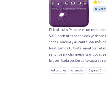
5
/ 5
Verif
El Instituto Psicode es un referent
5000 pacientes atendidos ya desde l
sedes : Madrid y Alicante, además de
Realizamos tu tratamiento en el m
sentirte mucho mejor tras pocas se
breves. Cada sesión de terapia te re
objetivos. Entre nuestras especialid
Adicciones
Ansiedad
Depresión
como el tratamiento de problemas 
duelos, insomnio y depresión, entre otros. Contamos además con 
hipnosis regresiva para el trabajo d