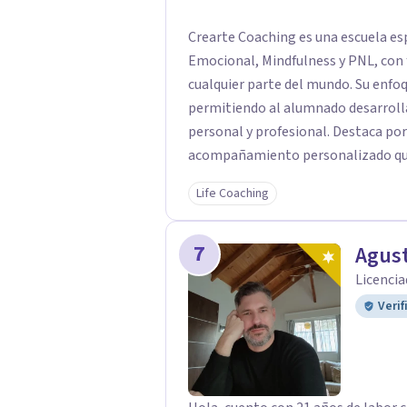
Crearte Coaching es una escuela es
Emocional, Mindfulness y PNL, con 
cualquier parte del mundo. Su enfoque integral combina teoría y práctica,
permitiendo al alumnado desarrolla
personal y profesional. Destaca por
acompañamiento personalizado que a
grupos reducidos y seguimiento ind
Life Coaching
práctica y la integración de compet
Coaching es un espacio de transfo
7
herramientas para construir una vi
Agust
Licencia
Verif