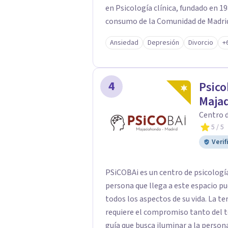
en Psicología clínica, fundado en 19
consumo de la Comunidad de Madrid
Ansiedad
Depresión
Divorcio
+
4
Psico
Maja
Centro d
5
/ 5
Verif
PSiCOBAi es un centro de psicología
persona que llega a este espacio pu
todos los aspectos de su vida. La te
requiere el compromiso tanto del t
guía que busca iluminar a la persona