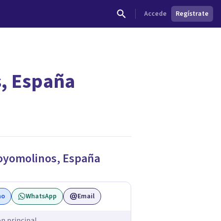
Accede
Regístrate
s, España
dades.
oyomolinos
,
España
no
WhatsApp
Email
ón principal