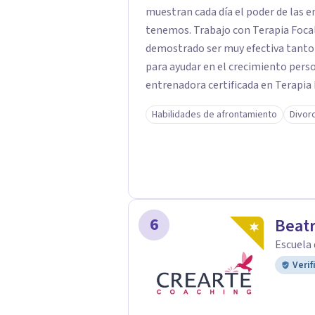
muestran cada día el poder de las e
tenemos. Trabajo con Terapia Focal
demostrado ser muy efectiva tanto 
para ayudar en el crecimiento personal en t
entrenadora certificada en Terapia
además de supervisora y terapeuta 
Habilidades de afrontamiento
Divor
significativa en las relaciones, con 
enfoque también transforma la vida 
herramientas para el bienestar emocional. Desde que me gradué e
2002, siempre he estado en constan
complementado mi formación con u
otro en Psicodrama, profundizando
6
Beatr
nuestras relaciones. Mi objetivo es ofrecerte un espacio de confianza donde
Escuela
podamos trabajar en mejorar tu bie
Verif
para acompañarte en ese proceso.