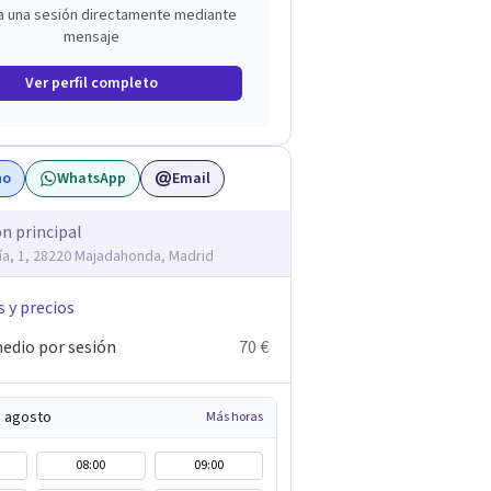
a una sesión directamente mediante
mensaje
Ver perfil completo
no
WhatsApp
Email
ón principal
Vía, 1, 28220 Majadahonda, Madrid
s y precios
edio por sesión
70 €
e agosto
Más horas
08:00
09:00