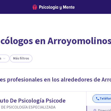
icólogos en Arroyomolino
encontrar el psicólogo adecuado?
te ofreceremos los profesionales que más se ajustan a tus necesi
s
Más filtros
res profesionales en los alrededores de
Arr
Teléfo
tuto De Psicología Psicode
 DE PSICOLOGÍA ESPECIALIZADA
Direcci