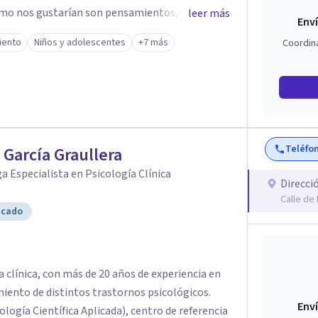
ómo nos gustarían son pensamientos,
leer más
Enví
Que nos impiden tomar las riendas de nuestras
iento
Niños y adolescentes
+7 más
Coordin
son importantes para ellas, de qué quieren que
 mismo, con los demás... Y al mismo
as y entrenarles en maneras de superar esas
sensaciones físicas... Que les frenan, para que
lo que piensan y sienten, y no al revés. En
Teléfo
a García Graullera
 para poder construir y disfrutar de su vida.
a Especialista en Psicología Clínica
Direcci
Calle de 
icado
a clínica, con más de 20 años de experiencia en
miento de distintos trastornos psicológicos.
Enví
logía Científica Aplicada), centro de referencia