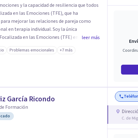
mociones y la capacidad de resiliencia que todos
izada en las Emociones (TFE), que ha
para mejorar las relaciones de pareja como
erapia individual. Soy la única
 Focalizada en las Emociones (TFE) en España,
leer más
Enví
certificada. La TFE ha demostrado una mejora
cio
Problemas emocionales
+7 más
Coordin
un 70-75% de éxito y felicidad duradera. Este
en terapia individual, ofreciendo nuevas
n Psicología en
te aprendizaje y crecimiento. He
n Máster en Terapia Cognitivo-Conductual y
 en la mente humana y las dinámicas que guían
Teléfo
iz García Ricondo
 de Formación
nestar emocional y tus relaciones. Estoy aquí
Direcci
icado
C. de Mig