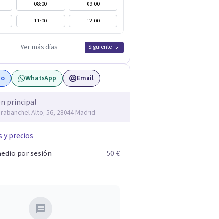
08:00
09:00
11:00
12:00
Ver más días
Siguiente
no
WhatsApp
Email
ón principal
arabanchel Alto, 56, 28044 Madrid
s y precios
edio por sesión
50 €