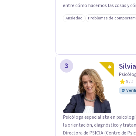
entre cómo hacemos las cosas y c
emociones, ansiedades y miedos... 
Ansiedad
Problemas de comportam
vidas y disfrutar del momento. Para ello, mi trabajo consiste en ayudar a las
personas a conectar con qué cosas 
trate su vida, su manera de estar con uno
tiempo proporcionarles herramient
barreras; pensamientos, emociones, 
puedan sentir que mandan ellos sobre 
3
Silvi
pocas palabras, a liberar el malestar
Psicólog
5
/ 5
Verif
Psicóloga especialista en psicologí
la orientación, diagnóstico y trata
Directora de PSICIA (Centro de Psico