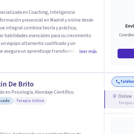
pecializada en Coaching, Inteligencia
formación presencial en Madrid y online desde
Enví
Coordin
r habilidades esenciales para su crecimiento
 un equipo altamente cualificado y un
segura un aprendizaje transformador. Con
leer más
ividualizado, ofrece un entorno óptimo para la
encias clave. Más que una escuela, Crearte
rmación donde cada persona encuentra las
Teléfo
da con propósito.
in De Brito
do en Psicología. Abordaje Científico.
Online
icado
Terapia Online
Terapia 