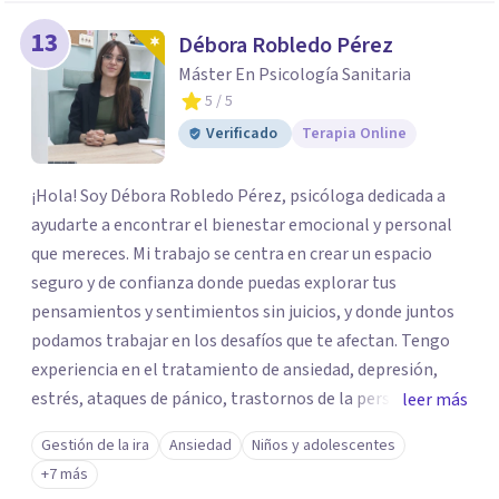
13
Débora Robledo Pérez
Máster En Psicología Sanitaria
5
/ 5
Verificado
Terapia Online
¡Hola! Soy Débora Robledo Pérez, psicóloga dedicada a
ayudarte a encontrar el bienestar emocional y personal
que mereces. Mi trabajo se centra en crear un espacio
seguro y de confianza donde puedas explorar tus
pensamientos y sentimientos sin juicios, y donde juntos
podamos trabajar en los desafíos que te afectan. Tengo
experiencia en el tratamiento de ansiedad, depresión,
estrés, ataques de pánico, trastornos de la personalidad y
leer más
el trastorno obsesivo-compulsivo (TOC). Mi enfoque
Gestión de la ira
Ansiedad
Niños y adolescentes
terapéutico se adapta a tus necesidades específicas,
+7 más
utilizando herramientas y técnicas que te ayuden a