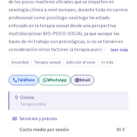
de los pocos masteres oficiales que se imparten en
sexología clínica a nivel europeo, durante toda mi carrera
profesional como psicólogo-sexólogo he estado
enfocado en la terapia sexual desde una perspectiva
multidisciplinar BIO-PSICO-SOCIAL ya que aunque las
bases de mi trabajo son psicológicas, si no se tienen en
consideración otros factores la terapia puede no
leer más
funcionar al tener una visión demasiado simplista,
Ansiedad
Terapia sexual
Adicción al sexo
+1 más
excluyendo de antemano otros factores que pueden
influir. Mi intención es ayudar para conseguir una mejora
Teléfono
WhatsApp
Email
global de tu sexualidad, considerando cada caso como
algo particular e intentando adaptarme a tu situación
personal concreta. En especial mi ámbito de trabajo es la
Online
Terapia online
disfunción eréctil, la eyaculación precoz y la falta de
deseo tanto en mujeres como en hombres. La sexualidad
Servicios y precios
es de enorme importancia tanto para el bienestar físico y
mental como a nivel personal para una buena
Costo medio por sesión
80 €