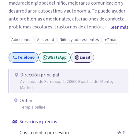
maduración global del niño, mejorar su comunicación y
desarrollar su autoestima y autonomía. Te puedo ayudar
ante problemas emocionales, alteraciones de conducta,
problemas escolares, trastornos de atención, miedos,
leer más
ansiedad. El apoyo a los padres es un pilar importante de
Adicciones
Ansiedad
Niños y adolescentes
+7 más
mi trabajo, dotándoles de herramientas que les ayuden a
comprender mejor a su hijo en cada etapa y sentirse
Teléfono
WhatsApp
Email
apoyados en su inestimable labor, desde el respeto a las
individualidades y a la disposición emocional de la familia.
En la terapia con adultos y pareja utilizo un enfoque
Dirección principal
Av. Isabel de Farnesio, 2, 28660 Boadilla del Monte,
integrador, relacional, concibo al ser humano como un
Madrid
ser activo y con un alto poder de cambio, soy especialista
en tratamiento de depresiones, ansiedad, fobias,
Online
adicciones, duelos, conflictos de pareja.
Terapia online
Servicios y precios
Costo medio por sesión
55 €