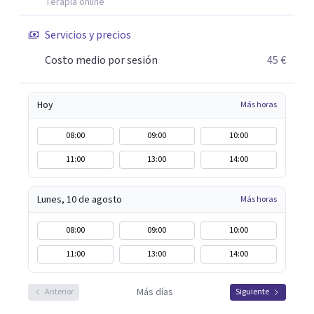
más rápida y eficaz a cada paciente. Dado que cuando uno
Terapia online
lo está pasando mal desea recuperarse cuanto antes,
Servicios y precios
siempre procuro que los tratamientos tengan la menor
duración posible, con el consiguiente ahorro de tiempo y
Costo medio por sesión
45 €
dinero que ello supone.
Hoy
Más horas
08:00
09:00
10:00
11:00
13:00
14:00
Lunes, 10 de agosto
Más horas
08:00
09:00
10:00
11:00
13:00
14:00
Más días
Anterior
Siguiente