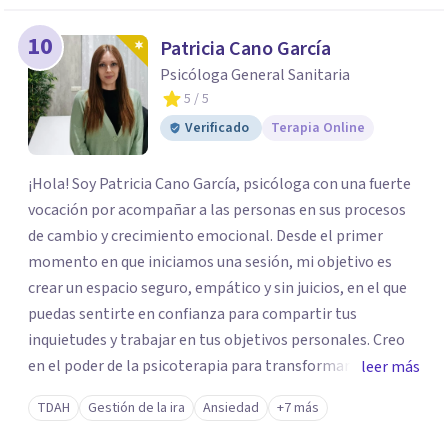
10
Patricia Cano García
Psicóloga General Sanitaria
5
/ 5
Verificado
Terapia Online
¡Hola! Soy Patricia Cano García, psicóloga con una fuerte
vocación por acompañar a las personas en sus procesos
de cambio y crecimiento emocional. Desde el primer
momento en que iniciamos una sesión, mi objetivo es
crear un espacio seguro, empático y sin juicios, en el que
puedas sentirte en confianza para compartir tus
inquietudes y trabajar en tus objetivos personales. Creo
en el poder de la psicoterapia para transformar y mejorar
leer más
la vida de las personas, y me siento honrada de poder
TDAH
Gestión de la ira
Ansiedad
+7 más
contribuir a este proceso en cada sesión. Mi enfoque se
basa en el respeto y en la autenticidad; para mí es