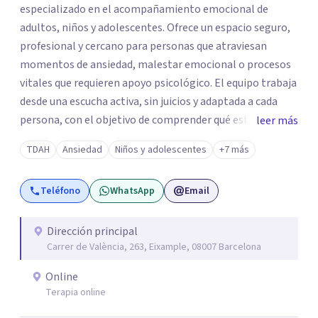
especializado en el acompañamiento emocional de
adultos, niños y adolescentes. Ofrece un espacio seguro,
profesional y cercano para personas que atraviesan
momentos de ansiedad, malestar emocional o procesos
vitales que requieren apoyo psicológico. El equipo trabaja
desde una escucha activa, sin juicios y adaptada a cada
persona, con el objetivo de comprender qué está
leer más
ocurriendo y facilitar herramientas para avanzar con
TDAH
Ansiedad
Niños y adolescentes
+7 más
mayor equilibrio y bienestar. La intervención se realiza en
un entorno confidencial y tranquilo, cuidando el ritmo y
Teléfono
WhatsApp
Email
las necesidades de cada proceso terapéutico. En Centro
Amalia atienden dificultades como la ansiedad, el duelo,
el trauma, la depresión y otros retos emocionales, así
Dirección principal
Carrer de València, 263, Eixample, 08007 Barcelona
como procesos de crecimiento personal y
acompañamiento psicológico infantil. El enfoque es
Online
respetuoso, humano y orientado a generar un espacio de
Terapia online
confianza desde el primer contacto. El centro ofrece una