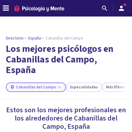
Directorio
España
Cabanillas del Campo
ENCONTRAR MI TERAPEUTA
¿Necesitas ayuda para encontrar el
Los mejores psicólogos en
psicólogo adecuado?
Cabanillas del Campo,
Responde a unas breves preguntas y te ofreceremos
España
los profesionales que más se ajustan a tus
necesidades.
Responder cuestionario
Cabanillas del Campo
Especialidades
Más filtros
Estos son los mejores profesionales en
los alrededores de
Cabanillas del
Campo
,
España