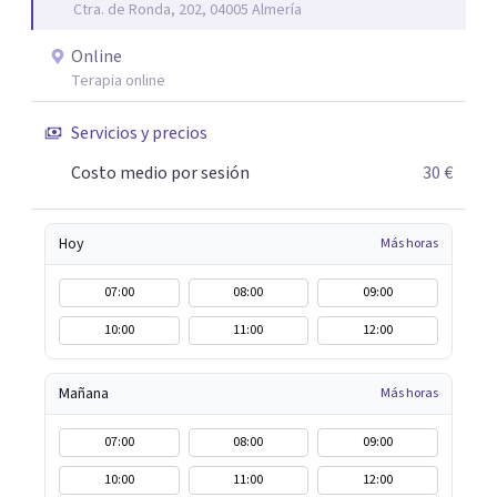
Ctra. de Ronda, 202, 04005 Almería
aunque mi especialidad es la hipnosis clínica, como
técnica útil en las terapias psicológicas aumentando su
Online
eficacia, reduciendo el tiempo de tratamiento y
Terapia online
consiguiendo cambios positivos desde la primera sesión.
¿Tienes dudas de cómo enfocaré tu problema o situación?
Servicios y precios
Contáctame y te informaré con mucho gusto. Es el
Costo medio por sesión
30 €
momento de dar el paso a una nueva etapa en tu vida.
Hoy
Más horas
07:00
08:00
09:00
10:00
11:00
12:00
Mañana
Más horas
07:00
08:00
09:00
10:00
11:00
12:00