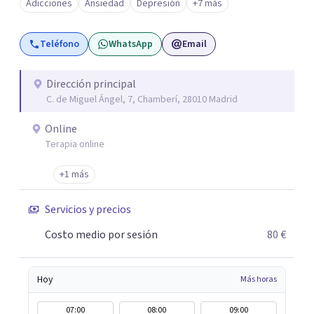
Adicciones
Ansiedad
Depresión
+7 más
tus objetivos. Entre nuestras especialidades destaca la
terapia de pareja y sexual, así como el tratamiento de
Teléfono
WhatsApp
Email
problemas emocionales, obsesiones, ansiedad , estrés,
duelos, insomnio y depresión, entre otros. Contamos
además con un servicio de hipnosis regresiva para el
Dirección principal
C. de Miguel Ángel, 7, Chamberí, 28010 Madrid
trabajo de "Terapia del Alma".
Online
Terapia online
+1 más
Servicios y precios
Costo medio por sesión
80 €
Hoy
Más horas
07:00
08:00
09:00