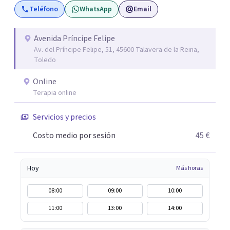
Teléfono
WhatsApp
Email
fundamental que cada persona encuentre en la terapia no
solo un alivio para sus preocupaciones, sino también un
camino hacia el autoconocimiento y la fortaleza
Avenida Príncipe Felipe
Av. del Príncipe Felipe, 51, 45600 Talavera de la Reina,
emocional. Me apasiona trabajar con cada paciente desde
Toledo
una perspectiva cercana y humana, y espero poder
acompañarte en tu camino hacia el bienestar y el
Online
equilibrio que buscas.
Terapia online
Servicios y precios
Costo medio por sesión
45 €
Hoy
Más horas
08:00
09:00
10:00
11:00
13:00
14:00