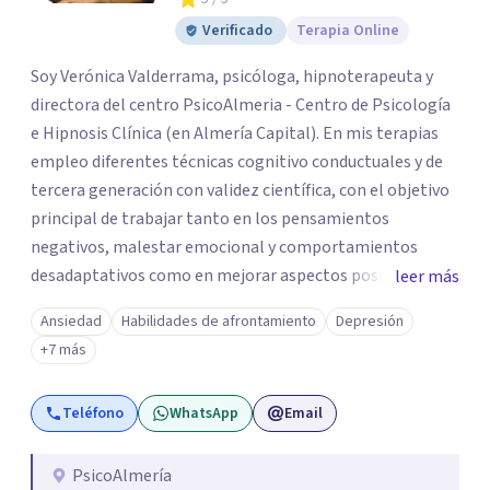
Verificado
Terapia Online
Soy Verónica Valderrama, psicóloga, hipnoterapeuta y
directora del centro PsicoAlmeria - Centro de Psicología
e Hipnosis Clínica (en Almería Capital). En mis terapias
empleo diferentes técnicas cognitivo conductuales y de
tercera generación con validez científica, con el objetivo
principal de trabajar tanto en los pensamientos
negativos, malestar emocional y comportamientos
desadaptativos como en mejorar aspectos positivos,
leer más
habilidades y desarrollo personal. ¡Tus objetivos son los
Ansiedad
Habilidades de afrontamiento
Depresión
míos y juntos los alcanzaremos!. Mi objetivo principal es
+7 más
que consigas el bienestar y equilibrio que buscas, siendo
consciente de que cada persona es diferente y por ello
Teléfono
WhatsApp
Email
inicialmente realizaremos una adecuada evaluación para
conseguir un tratamiento individualizado y
personalizado. Utilizo diferentes técnicas psicológicas
PsicoAlmería