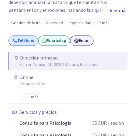
debemos analizar la historia que te cuentan tus
pensamientos y emociones, hallando tus qués, tus
leer más
cómos, tus porqués, tus cuándos y tus dóndes a lo largo
Gestión de la ira
Ansiedad
Impulsividad
+7 más
de tu vida. Así, podrás desenredar el lío que es vivir, podrás
aceptar quien eres: un ser humano que siente, que piensa
Teléfono
WhatsApp
Email
y que hace; un ser que se contradice, que tiene dudas y que
se equivoca. Y eso es natural y sano.🫀+🧠 =💝
Dirección principal
Carrer Tetuan, 61, 08302 Mataró, Barcelona
Online
Terapia online
+1 más
Servicios y precios
Consulta para Psicología
55
EUR
/ sesión
Consulta para Psicología
55
EUR
/ sesión