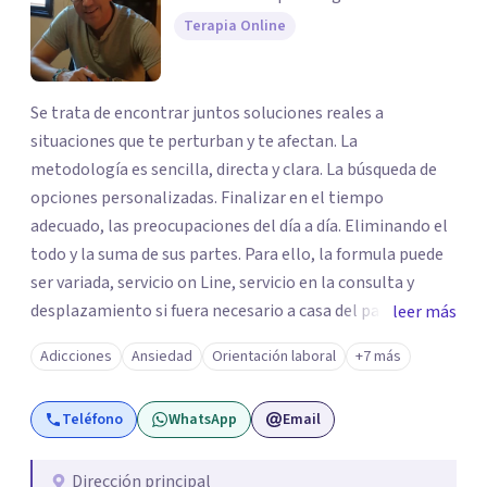
Terapia Online
Se trata de encontrar juntos soluciones reales a
situaciones que te perturban y te afectan. La
metodología es sencilla, directa y clara. La búsqueda de
opciones personalizadas. Finalizar en el tiempo
adecuado, las preocupaciones del día a día. Eliminando el
todo y la suma de sus partes. Para ello, la formula puede
ser variada, servicio on Line, servicio en la consulta y
desplazamiento si fuera necesario a casa del paciente.
leer más
Todos los caminos para una sola solucionar, erradicar en
Adicciones
Ansiedad
Orientación laboral
+7 más
el menor tiempo posible el estado de sufrimiento que
puedas estar padeciendo en este momento. Solo debes
Teléfono
WhatsApp
Email
decidir y actuar para cambiar el ritmo de tu vida. Ese es el
momento más importante, porque para llegar a la meta,
lo primero es dar el primer paso. El centro juvenal es
Dirección principal