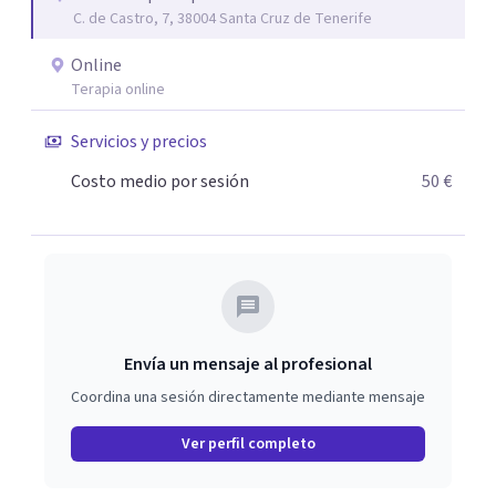
C. de Castro, 7, 38004 Santa Cruz de Tenerife
personal, íntimo, cercano. Las herramientas que trabajo
son crecimiento personal y espiritual. EL CENTRO
Online
JUVENAL es especial porque se trata de que el paciente se
Terapia online
sienta cómodo y que la terapia te haga crecer como
persona, a parte de solucionar su problemática. Se puede
Servicios y precios
realizar el pago por BIZUM, si el cliente lo desea.
Costo medio por sesión
50 €
También se puede realizar el pago por medio de
datáfono. Por transferencia bancaria.
Envía un mensaje al profesional
Coordina una sesión directamente mediante mensaje
Ver perfil completo