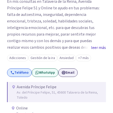
En mis consultas en Talavera de la Reina, Avenida
Príncipe Felipe 51 y Online te ayudo en tus problemas:
falta de autoestima, inseguridad, dependencia
emocional, tristeza, soledad, habilidades sociales,
inteligencia emocional, etc. para que descubras tus
propios recursos para mejorar, parar sentirte mejor
contigo mismo y con los demás y para que puedas
realizar esos cambios positivos que deseas desde hace
leer más
tiempo pero que no sabes cómo llevarlos a cabo. La
Adicciones
Gestión de la ira
Ansiedad
+7 más
primera visita informativa será al 50% y servirá para
conocernos, poder evaluar juntos tus dificultades y hablar
Teléfono
WhatsApp
Email
de un plan de ayuda. Con los datos que me ofrezcas, te
ayudaré a solventar tus dudas, a explicarte en qué
consistirá el tratamiento y te plantearé qué
Avenida Príncipe Felipe
Av. del Príncipe Felipe, 51, 45600 Talavera de la Reina,
herramientas usaremos para resolver las situaciones que
Toledo
te preocupan. Aplico una psicología integradora que
reúne los elementos que puedan ayudar de una manera
Online