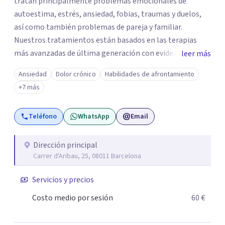
tratan principalmente problemas emocionales de
autoestima, estrés, ansiedad, fobias, traumas y duelos,
así como también problemas de pareja y familiar.
Nuestros tratamientos están basados en las terapias
más avanzadas de última generación con evidencia
leer más
científica y con las técnicas más efectivas. Somos un
Ansiedad
Dolor crónico
Habilidades de afrontamiento
centro de referencia en los trastornos de ansiedad y
+7 más
fobias, nuestro equipo ha desarrollado una terapia muy
innovadora y altamente efectiva para trabajar los
Teléfono
WhatsApp
Email
trastornos de ansiedad y fobias, integrando en la terapia
diferentes disciplinas como EMDR, Mindfulness e
Hipnosis Clínica.
Dirección principal
Carrer d'Aribau, 25, 08011 Barcelona
Servicios y precios
Costo medio por sesión
60 €