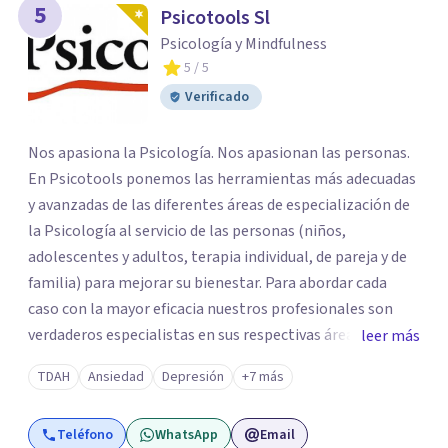
5
Psicotools Sl
Psicología y Mindfulness
5
/ 5
Verificado
Nos apasiona la Psicología. Nos apasionan las personas.
En Psicotools ponemos las herramientas más adecuadas
y avanzadas de las diferentes áreas de especialización de
la Psicología al servicio de las personas (niños,
adolescentes y adultos, terapia individual, de pareja y de
familia) para mejorar su bienestar. Para abordar cada
caso con la mayor eficacia nuestros profesionales son
verdaderos especialistas en sus respectivas áreas y se
leer más
mantienen al día de las últimas novedades y avances
TDAH
Ansiedad
Depresión
+7 más
científicos, lo que les permite aplicar los tratamientos y
técnicas más avanzadas. Contacta con nosotros y
Teléfono
WhatsApp
Email
nuestro coordinador te atenderá personalmente para