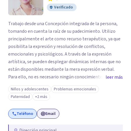
Verificado
Trabajo desde una Concepción integrada de la persona,
tomando en cuenta la raíz de su padecimiento. Utilizo
principalmente el arte como recurso terapéutico, ya que
posibilita la expresión y resolución de conflictos,
emocionales y psicológicos. A través de la expresión
artística, se pueden desplegar dinámicas internas que no
están disponibles mediante la mera expresión verbal.
Para ello, no es necesario ningún conocimiento ni
leer más
capacidad artística previa, ya que la riqueza está en el
Niños y adolescentes
Problemas emocionales
proceso creativo, y no en el resultado estético. A través
Paternidad
+2 más
del proceso creativo, y de la posterior elaboración de lo
que vaya surgiendo, acompaño al paciente a encontrar el
Teléfono
Email
significado de sus vivencias y/o problemáticas que le
estén dificultando y haciendo padecer. De esta forma, se
intenta promover un nuevo sentido a la experiencia con
Dirección principal