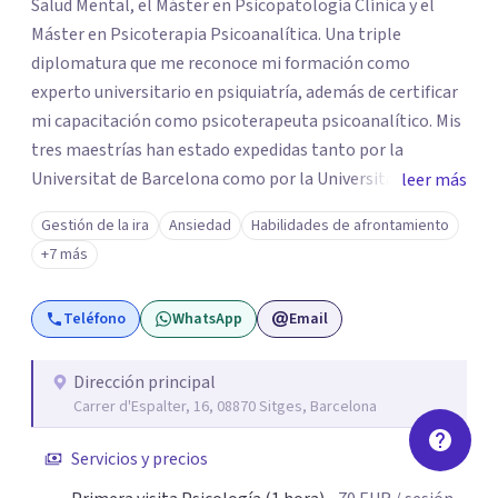
Salud Mental, el Máster en Psicopatología Clínica y el
Máster en Psicoterapia Psicoanalítica. Una triple
diplomatura que me reconoce mi formación como
experto universitario en psiquiatría, además de certificar
mi capacitación como psicoterapeuta psicoanalítico. Mis
tres maestrías han estado expedidas tanto por la
Universitat de Barcelona como por la Universitat Ramon
leer más
Llull. Soy un psicólogo con más de 25 años de experiencia
Gestión de la ira
Ansiedad
Habilidades de afrontamiento
y practico tanto la psicología clínica como la
+7 más
psicoterapia psicoanalítica. Las terapias que conduzco no
buscan eliminar los síntomas psicológicos, sino que
Teléfono
WhatsApp
Email
pretenden esclarecer las causas que hay en su trasfondo,
abordándolas para que los síntomas vayan
desapareciendo. Realizo psicoterapias tanto de alcance
Dirección principal
Carrer d'Espalter, 16, 08870 Sitges, Barcelona
breve como de largo plazo, siempre en función de los
deseos y posibilidades del paciente.
Servicios y precios