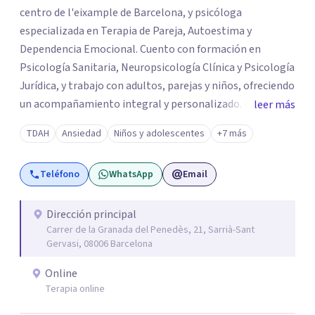
centro de l'eixample de Barcelona, y psicóloga
especializada en Terapia de Pareja, Autoestima y
Dependencia Emocional. Cuento con formación en
Psicología Sanitaria, Neuropsicología Clínica y Psicología
Jurídica, y trabajo con adultos, parejas y niños, ofreciendo
un acompañamiento integral y personalizado. Desarrollo
leer más
mi labor en el Centro de Psicología Clínica, acreditado
TDAH
Ansiedad
Niños y adolescentes
+7 más
por el registro autonómico de centros, servicios y
establecimientos sanitarios, y situado en el corazón de
Teléfono
WhatsApp
Email
Barcelona, donde tengo el privilegio de compartir
espacio con un equipo de grandes profesionales de la
Psicología Clínica y de la Salud.
Dirección principal
Carrer de la Granada del Penedès, 21, Sarrià-Sant
Gervasi, 08006 Barcelona
Online
Terapia online