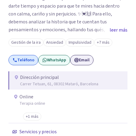
darte tiempo y espacio para que te mires hacia dentro
con calma, cariño y sin perjuicios. ✨💓🙌 Para ello,
debemos analizar la historia que te cuentan tus
pensamientos y emociones, hallando tus qués, tus
leer más
cómos, tus porqués, tus cuándos y tus dóndes a lo largo
Gestión de la ira
Ansiedad
Impulsividad
+7 más
de tu vida. Así, podrás desenredar el lío que es vivir, podrás
aceptar quien eres: un ser humano que siente, que piensa
Teléfono
WhatsApp
Email
y que hace; un ser que se contradice, que tiene dudas y que
se equivoca. Y eso es natural y sano.🫀+🧠 =💝
Dirección principal
Carrer Tetuan, 61, 08302 Mataró, Barcelona
Online
Terapia online
+1 más
Servicios y precios