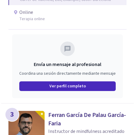
como procesos de crecimiento personal y
acompañamiento psicológico infantil. El enfoque es
Online
respetuoso, humano y orientado a generar un espacio de
Terapia online
confianza desde el primer contacto. El centro ofrece una
primera orientación gratuita para ayudar a dar el primer
paso y valorar el tipo de acompañamiento más adecuado
en cada caso.
Envía un mensaje al profesional
Coordina una sesión directamente mediante mensaje
Ver perfil completo
3
Ferran García De Palau García-
Faria
Instructor de mindfulness acreditado