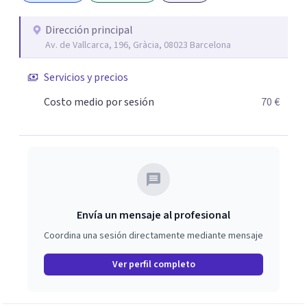
ofrecerte la información que necesites y orientarte para
enfocar tu proceso terapéutico en función de tus
Dirección principal
Av. de Vallcarca, 196, Gràcia, 08023 Barcelona
necesidades y de momento vital.
Servicios y precios
Costo medio por sesión
70 €
Envía un mensaje al profesional
Coordina una sesión directamente mediante mensaje
Ver perfil completo