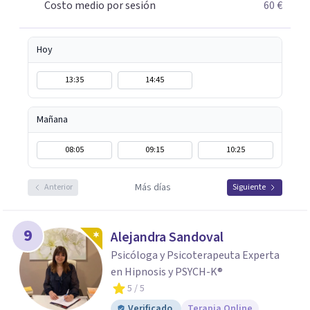
Costo medio por sesión
60 €
Hoy
13:35
14:45
Mañana
08:05
09:15
10:25
Más días
Anterior
Siguiente
9
Alejandra Sandoval
Psicóloga y Psicoterapeuta Experta
en Hipnosis y PSYCH-K®
5
/ 5
Verificado
Terapia Online