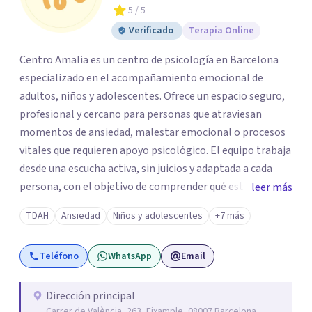
5
/ 5
Verificado
Terapia Online
Centro Amalia es un centro de psicología en Barcelona
especializado en el acompañamiento emocional de
adultos, niños y adolescentes. Ofrece un espacio seguro,
profesional y cercano para personas que atraviesan
momentos de ansiedad, malestar emocional o procesos
vitales que requieren apoyo psicológico. El equipo trabaja
desde una escucha activa, sin juicios y adaptada a cada
persona, con el objetivo de comprender qué está
leer más
ocurriendo y facilitar herramientas para avanzar con
TDAH
Ansiedad
Niños y adolescentes
+7 más
mayor equilibrio y bienestar. La intervención se realiza en
un entorno confidencial y tranquilo, cuidando el ritmo y
Teléfono
WhatsApp
Email
las necesidades de cada proceso terapéutico. En Centro
Amalia atienden dificultades como la ansiedad, el duelo,
el trauma, la depresión y otros retos emocionales, así
Dirección principal
Carrer de València, 263, Eixample, 08007 Barcelona