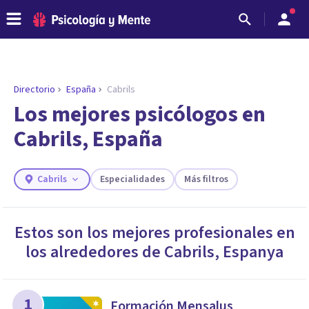
Directorio
España
Cabrils
ENCONTRAR MI TERAPEUTA
¿Necesitas ayuda para encontrar el
Los mejores psicólogos en
psicólogo adecuado?
Cabrils, España
Responde a unas breves preguntas y te ofreceremos
los profesionales que más se ajustan a tus
necesidades.
Cabrils
Especialidades
Más filtros
Responder cuestionario
Estos son los mejores profesionales en
los alrededores de
Cabrils
,
Espanya
1
Formación Mensalus