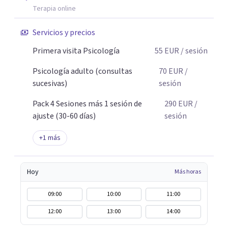
en intervenciones precisas, en ir a la raíz y en
Terapia online
transformaciones reales y sostenibles. Trabajo desde un
espacio cercano, seguro y sin juicio. Pero también desde
Servicios y precios
la honestidad, porque cambiar implica atravesar lo que
Primera visita Psicología
55
EUR
/ sesión
incomoda. Tu cambio no empieza cuando lo entiendes.
Empieza cuando dejas de repetir lo mismo.
Psicología adulto (consultas
70
EUR
/
sucesivas)
sesión
Pack 4 Sesiones más 1 sesión de
290
EUR
/
ajuste (30-60 días)
sesión
+
1
más
Hoy
Más horas
09:00
10:00
11:00
12:00
13:00
14:00