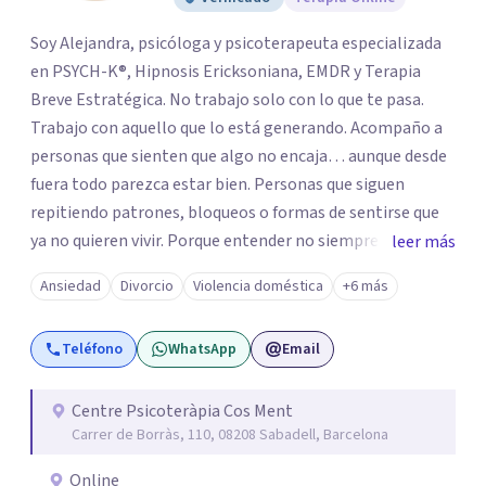
Soy Alejandra, psicóloga y psicoterapeuta especializada
en PSYCH-K®, Hipnosis Ericksoniana, EMDR y Terapia
Breve Estratégica. No trabajo solo con lo que te pasa.
Trabajo con aquello que lo está generando. Acompaño a
personas que sienten que algo no encaja… aunque desde
fuera todo parezca estar bien. Personas que siguen
repitiendo patrones, bloqueos o formas de sentirse que
ya no quieren vivir. Porque entender no siempre
leer más
transforma. Mi enfoque va más allá de la conversación.
Ansiedad
Divorcio
Violencia doméstica
+6 más
Trabajo en los niveles más profundos donde se
construyen las respuestas automáticas que hoy te
Teléfono
WhatsApp
Email
limitan: creencias, memorias emocionales y patrones
inconscientes. A través de estas herramientas, facilito
cambios que no solo se comprenden, sino que se
Centre Psicoteràpia Cos Ment
Carrer de Borràs, 110, 08208 Sabadell, Barcelona
integran: en cómo piensas, cómo sientes y cómo te
relacionas con tu vida. No creo en procesos eternos. Creo
Online