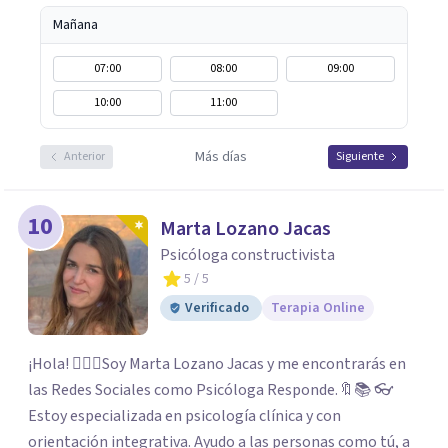
Mañana
07:00
08:00
09:00
10:00
11:00
Más días
Anterior
Siguiente
10
Marta Lozano Jacas
Psicóloga constructivista
5
/ 5
Verificado
Terapia Online
¡Hola! 🙋🏼‍♀️Soy Marta Lozano Jacas y me encontrarás en
las Redes Sociales como Psicóloga Responde.🔖📚 👓
Estoy especializada en psicología clínica y con
orientación integrativa. Ayudo a las personas como tú, a