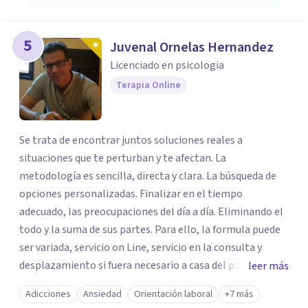
5
Juvenal Ornelas Hernandez
Licenciado en psicologia
Terapia Online
Se trata de encontrar juntos soluciones reales a
situaciones que te perturban y te afectan. La
metodología es sencilla, directa y clara. La búsqueda de
opciones personalizadas. Finalizar en el tiempo
adecuado, las preocupaciones del día a día. Eliminando el
todo y la suma de sus partes. Para ello, la formula puede
ser variada, servicio on Line, servicio en la consulta y
desplazamiento si fuera necesario a casa del paciente.
leer más
Todos los caminos para una sola solucionar, erradicar en
Adicciones
Ansiedad
Orientación laboral
+7 más
el menor tiempo posible el estado de sufrimiento que