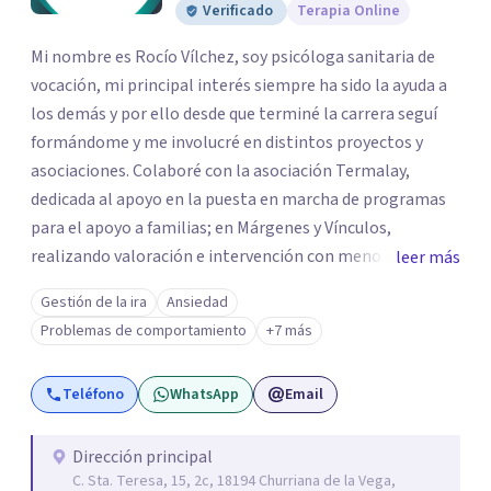
Verificado
Terapia Online
Mi nombre es Rocío Vílchez, soy psicóloga sanitaria de
vocación, mi principal interés siempre ha sido la ayuda a
los demás y por ello desde que terminé la carrera seguí
formándome y me involucré en distintos proyectos y
asociaciones. Colaboré con la asociación Termalay,
dedicada al apoyo en la puesta en marcha de programas
para el apoyo a familias; en Márgenes y Vínculos,
realizando valoración e intervención con menores; en el
leer más
Centro penitenciario de Alhaurín de la Torre,
Gestión de la ira
Ansiedad
colaborando en una investigación para detectar las
Problemas de comportamiento
+7 más
semejanzas entre los hombres condenados por violencia
de género y condenados por violación... A pesar de estar
Teléfono
WhatsApp
Email
constantemente formándome, al terminar mis masters
en "Igualdad y Género" y "Psicología Jurídica" abrí mi
Centro de Psicología Vilmar y me dediqué a hacer terapia
Dirección principal
C. Sta. Teresa, 15, 2c, 18194 Churriana de la Vega,
y a realizar peritaciones. Todo ello compaginado con la