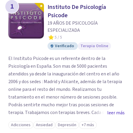
1
Instituto De Psicología
Psicode
19 AÑOS DE PSICOLOGÍA
ESPECIALIZADA
5
/ 5
Verificado
Terapia Online
El Instituto Psicode es un referente dentro de la
Psicología en España. Son mas de 5000 pacientes
atendidos ya desde la inauguración del centro en el año
2006 y dos sedes : Madrid y Alicante, además de la terapia
online para el resto del mundo. Realizamos tu
tratamiento en el menor número de sesiones posible.
Podrás sentirte mucho mejor tras pocas sesiones de
terapia. Trabajamos con terapias breves. Cada sesión de
leer más
terapia te resultará de utilidad y te ayudará a conseguir
Adicciones
Ansiedad
Depresión
+7 más
tus objetivos. Entre nuestras especialidades destaca la