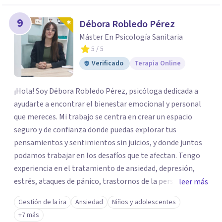
9
Débora Robledo Pérez
Máster En Psicología Sanitaria
5
/ 5
Verificado
Terapia Online
¡Hola! Soy Débora Robledo Pérez, psicóloga dedicada a
ayudarte a encontrar el bienestar emocional y personal
que mereces. Mi trabajo se centra en crear un espacio
seguro y de confianza donde puedas explorar tus
pensamientos y sentimientos sin juicios, y donde juntos
podamos trabajar en los desafíos que te afectan. Tengo
experiencia en el tratamiento de ansiedad, depresión,
estrés, ataques de pánico, trastornos de la personalidad y
leer más
el trastorno obsesivo-compulsivo (TOC). Mi enfoque
Gestión de la ira
Ansiedad
Niños y adolescentes
terapéutico se adapta a tus necesidades específicas,
+7 más
utilizando herramientas y técnicas que te ayuden a