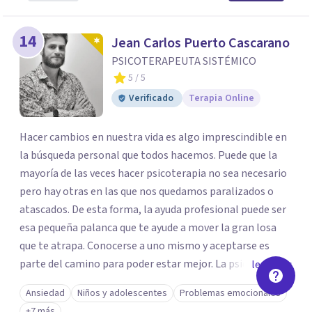
14
Jean Carlos Puerto Cascarano
PSICOTERAPEUTA SISTÉMICO
5
/ 5
Verificado
Terapia Online
Hacer cambios en nuestra vida es algo imprescindible en
la búsqueda personal que todos hacemos. Puede que la
mayoría de las veces hacer psicoterapia no sea necesario
pero hay otras en las que nos quedamos paralizados o
atascados. De esta forma, la ayuda profesional puede ser
esa pequeña palanca que te ayude a mover la gran losa
que te atrapa. Conocerse a uno mismo y aceptarse es
parte del camino para poder estar mejor. La psicoterapia
leer más
es una forma de colaboración en donde diálogo, además
Ansiedad
Niños y adolescentes
Problemas emocionales
de la confianza y el apoyo, es el camino para poder
+7 más