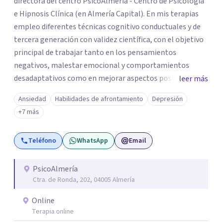
directora del centro PsicoAlmeria - Centro de Psicología
e Hipnosis Clínica (en Almería Capital). En mis terapias
empleo diferentes técnicas cognitivo conductuales y de
tercera generación con validez científica, con el objetivo
principal de trabajar tanto en los pensamientos
negativos, malestar emocional y comportamientos
desadaptativos como en mejorar aspectos positivos,
leer más
habilidades y desarrollo personal. ¡Tus objetivos son los
Ansiedad
Habilidades de afrontamiento
Depresión
míos y juntos los alcanzaremos!. Mi objetivo principal es
+7 más
que consigas el bienestar y equilibrio que buscas, siendo
consciente de que cada persona es diferente y por ello
Teléfono
WhatsApp
Email
inicialmente realizaremos una adecuada evaluación para
conseguir un tratamiento individualizado y
personalizado. Utilizo diferentes técnicas psicológicas
PsicoAlmería
Ctra. de Ronda, 202, 04005 Almería
aunque mi especialidad es la hipnosis clínica, como
técnica útil en las terapias psicológicas aumentando su
Online
eficacia, reduciendo el tiempo de tratamiento y
Terapia online
consiguiendo cambios positivos desde la primera sesión.