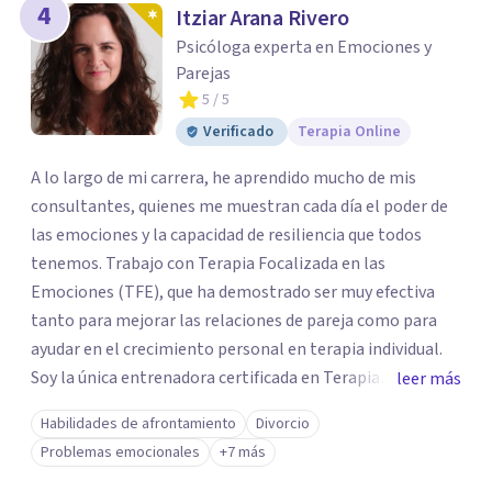
4
Itziar Arana Rivero
Psicóloga experta en Emociones y
Parejas
5
/ 5
Verificado
Terapia Online
A lo largo de mi carrera, he aprendido mucho de mis
consultantes, quienes me muestran cada día el poder de
las emociones y la capacidad de resiliencia que todos
tenemos. Trabajo con Terapia Focalizada en las
Emociones (TFE), que ha demostrado ser muy efectiva
tanto para mejorar las relaciones de pareja como para
ayudar en el crecimiento personal en terapia individual.
Soy la única entrenadora certificada en Terapia
leer más
Focalizada en las Emociones (TFE) en España, además de
Habilidades de afrontamiento
Divorcio
supervisora y terapeuta certificada. La TFE ha
Problemas emocionales
+7 más
demostrado una mejora significativa en las relaciones,