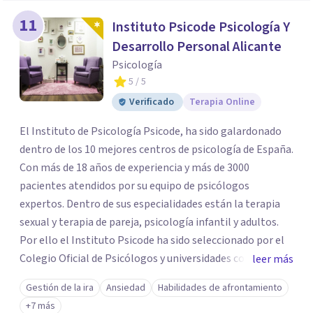
11
Instituto Psicode Psicología Y
Desarrollo Personal Alicante
Psicología
5
/ 5
Verificado
Terapia Online
El Instituto de Psicología Psicode, ha sido galardonado
dentro de los 10 mejores centros de psicología de España.
Con más de 18 años de experiencia y más de 3000
pacientes atendidos por su equipo de psicólogos
expertos. Dentro de sus especialidades están la terapia
sexual y terapia de pareja, psicología infantil y adultos.
Por ello el Instituto Psicode ha sido seleccionado por el
Colegio Oficial de Psicólogos y universidades como la
leer más
UNIR, Europea y la U. Nebrija para que colabore en la
Gestión de la ira
Ansiedad
Habilidades de afrontamiento
formación de psicólogos de máster y psicólogos
+7 más