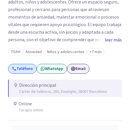
adultos, niños y adolescentes. Ofrece un espacio seguro,
profesional y cercano para personas que atraviesan
momentos de ansiedad, malestar emocional o procesos
vitales que requieren apoyo psicológico. El equipo trabaja
desde una escucha activa, sin juicios y adaptada a cada
persona, con el objetivo de comprender qué está
leer más
ocurriendo y facilitar herramientas para avanzar con
TDAH
Ansiedad
Niños y adolescentes
+7 más
mayor equilibrio y bienestar. La intervención se realiza en
un entorno confidencial y tranquilo, cuidando el ritmo y
Teléfono
WhatsApp
Email
las necesidades de cada proceso terapéutico. En Centro
Amalia atienden dificultades como la ansiedad, el duelo,
el trauma, la depresión y otros retos emocionales, así
Dirección principal
Carrer de València, 263, Eixample, 08007 Barcelona
como procesos de crecimiento personal y
acompañamiento psicológico infantil. El enfoque es
Online
respetuoso, humano y orientado a generar un espacio de
Terapia online
confianza desde el primer contacto. El centro ofrece una
primera orientación gratuita para ayudar a dar el primer