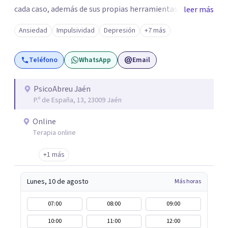
cada caso, además de sus propias herramientas y técnicas
leer más
psicológicas que le hacen un equipo de profesionales
Ansiedad
Impulsividad
Depresión
+7 más
único en su campo. Rodolfo de Porras hace énfasis en la
importancia de trabajar no solo el síntoma que trae a la
Teléfono
WhatsApp
Email
persona a consulta sino tratar la raíz del problema para
que el problema psicológico de la persona no vuelva a
repetirse en el futuro.
PsicoAbreu Jaén
P.º de España, 13, 23009 Jaén
Online
Terapia online
+1 más
Lunes, 10 de agosto
Más horas
07:00
08:00
09:00
10:00
11:00
12:00