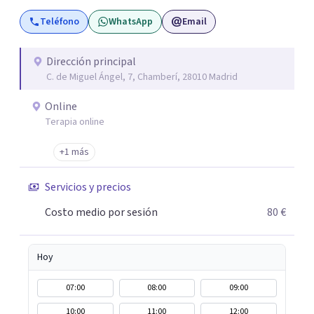
terapia de pareja y sexual, así como el tratamiento de
Teléfono
WhatsApp
Email
problemas emocionales, obsesiones, ansiedad , estrés,
duelos, insomnio y depresión, entre otros. Contamos
además con un servicio de hipnosis regresiva para el
Dirección principal
C. de Miguel Ángel, 7, Chamberí, 28010 Madrid
trabajo de "Terapia del Alma".
Online
Terapia online
+1 más
Servicios y precios
Costo medio por sesión
80 €
Hoy
07:00
08:00
09:00
10:00
11:00
12:00