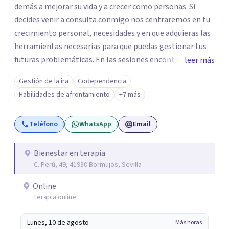
demás a mejorar su vida y a crecer como personas. Si
decides venir a consulta conmigo nos centraremos en tu
crecimiento personal, necesidades y en que adquieras las
herramientas necesarias para que puedas gestionar tus
futuras problemáticas. En las sesiones encontrarás un
leer más
lugar donde abrirte y expresarte sin juicios, donde
Gestión de la ira
Codependencia
explorar tus emociones, conocerte, solucionar tus
Habilidades de afrontamiento
+7 más
heridas y trabajar en tu crecimiento. personal
Teléfono
WhatsApp
Email
Bienestar en terapia
C. Perú, 49, 41930 Bormujos, Sevilla
Online
Terapia online
Lunes, 10 de agosto
Más horas