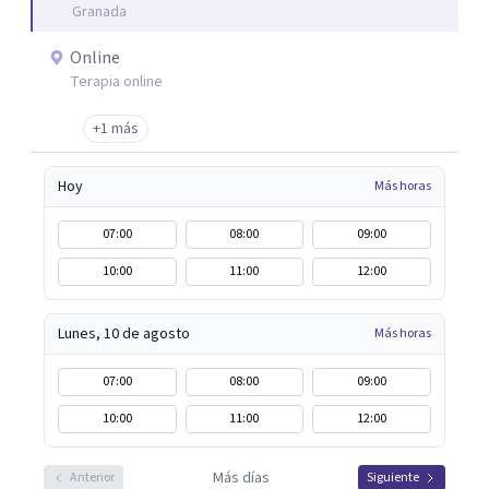
Granada
realización de colaboraciones y proyectos como
programas de estimulación en residencias de adultos;
Online
terapias en Residencias de Adultos con Discapacidad
Terapia online
Intelectual y problemas de conducta; programas para
+1 más
drogodependientes y talleres para poblaciones
específicas en ayuntamientos; y terapias para mujeres
Hoy
Más horas
víctimas de VG
07:00
08:00
09:00
10:00
11:00
12:00
Lunes, 10 de agosto
Más horas
07:00
08:00
09:00
10:00
11:00
12:00
Más días
Anterior
Siguiente