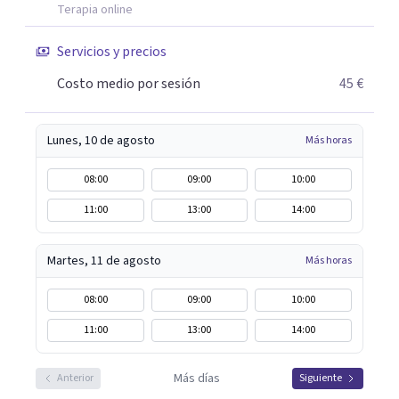
más rápida y eficaz a cada paciente. Dado que cuando uno
Terapia online
lo está pasando mal desea recuperarse cuanto antes,
Servicios y precios
siempre procuro que los tratamientos tengan la menor
duración posible, con el consiguiente ahorro de tiempo y
Costo medio por sesión
45 €
dinero que ello supone.
Lunes, 10 de agosto
Más horas
08:00
09:00
10:00
11:00
13:00
14:00
Martes, 11 de agosto
Más horas
08:00
09:00
10:00
11:00
13:00
14:00
Más días
Anterior
Siguiente