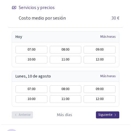
¿Tienes dudas de cómo enfocaré tu problema o situación?
Servicios y precios
Contáctame y te informaré con mucho gusto. Es el
Costo medio por sesión
30 €
momento de dar el paso a una nueva etapa en tu vida.
Hoy
Más horas
07:00
08:00
09:00
10:00
11:00
12:00
Lunes, 10 de agosto
Más horas
07:00
08:00
09:00
10:00
11:00
12:00
Más días
Anterior
Siguiente