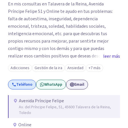
En mis consultas en Talavera de la Reina, Avenida
Príncipe Felipe 51 y Online te ayudo en tus problemas:
falta de autoestima, inseguridad, dependencia
emocional, tristeza, soledad, habilidades sociales,
inteligencia emocional, etc. para que descubras tus
propios recursos para mejorar, parar sentirte mejor
contigo mismo y con los demás y para que puedas
realizar esos cambios positivos que deseas desde hace
leer más
tiempo pero que no sabes cómo llevarlos a cabo. La
Adicciones
Gestión de la ira
Ansiedad
+7 más
primera visita informativa será al 50% y servirá para
conocernos, poder evaluar juntos tus dificultades y hablar
Teléfono
WhatsApp
Email
de un plan de ayuda. Con los datos que me ofrezcas, te
ayudaré a solventar tus dudas, a explicarte en qué
consistirá el tratamiento y te plantearé qué
Avenida Príncipe Felipe
Av. del Príncipe Felipe, 51, 45600 Talavera de la Reina,
herramientas usaremos para resolver las situaciones que
Toledo
te preocupan. Aplico una psicología integradora que
reúne los elementos que puedan ayudar de una manera
Online