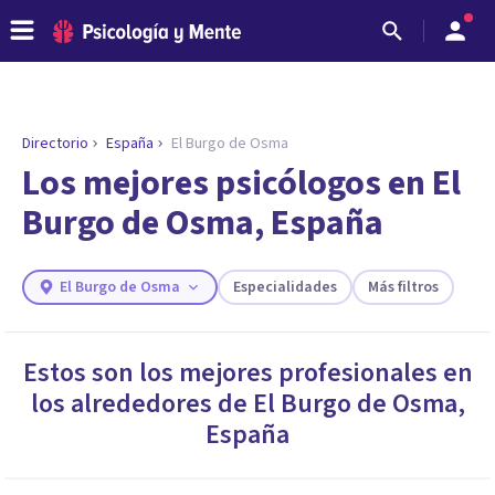
Directorio
España
El Burgo de Osma
ENCONTRAR MI TERAPEUTA
¿Necesitas ayuda para encontrar el
Los mejores psicólogos en El
psicólogo adecuado?
Burgo de Osma, España
Responde a unas breves preguntas y te ofreceremos
los profesionales que más se ajustan a tus
necesidades.
El Burgo de Osma
Especialidades
Más filtros
Responder cuestionario
Estos son los mejores profesionales en
los alrededores de
El Burgo de Osma
,
España