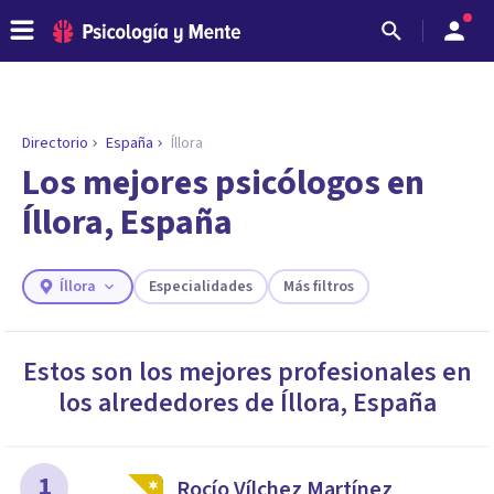
Directorio
España
Íllora
Los mejores psicólogos en
Íllora, España
Íllora
Especialidades
Más filtros
Estos son los mejores profesionales en
los alrededores de
Íllora
,
España
ENCONTRAR MI TERAPEUTA
¿Necesitas ayuda para encontrar el
psicólogo adecuado?
Responde a unas breves preguntas y te ofreceremos
1
Rocío Vílchez Martínez