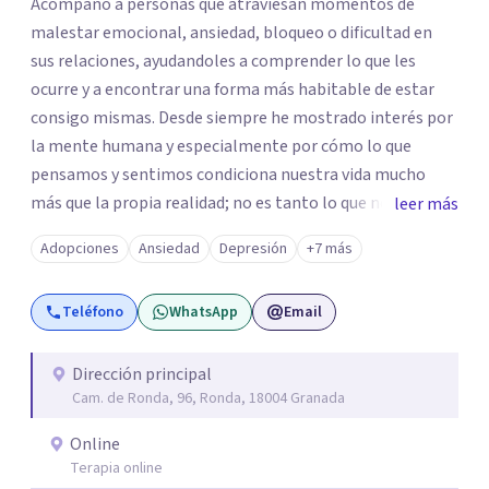
Acompaño a personas que atraviesan momentos de
malestar emocional, ansiedad, bloqueo o dificultad en
sus relaciones, ayudandoles a comprender lo que les
ocurre y a encontrar una forma más habitable de estar
consigo mismas. Desde siempre he mostrado interés por
la mente humana y especialmente por cómo lo que
pensamos y sentimos condiciona nuestra vida mucho
más que la propia realidad; no es tanto lo que nos pueda
leer más
suceder sino cómo lo vivimos. Por eso, mi trabajo parte
Adopciones
Ansiedad
Depresión
+7 más
de la escucha de la experiencia subjetiva de cada persona.
Entiendo la terapia como un espacio de
Teléfono
WhatsApp
Email
acompañamiento donde poder dar sentido a lo que
ocurre, abrir nuevas perspectivas y facilitar cambios que
permitan vivir con mayor equilibrio y bienestar.
Dirección principal
Cam. de Ronda, 96, Ronda, 18004 Granada
Online
Terapia online