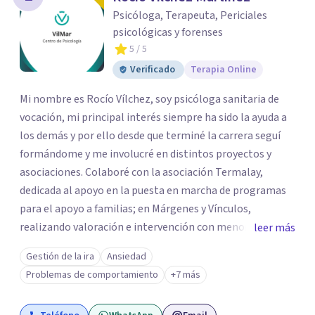
los profesionales que más se ajustan a tus
Psicóloga, Terapeuta, Periciales
necesidades.
psicológicas y forenses
Responder cuestionario
5
/ 5
Verificado
Terapia Online
Mi nombre es Rocío Vílchez, soy psicóloga sanitaria de
vocación, mi principal interés siempre ha sido la ayuda a
los demás y por ello desde que terminé la carrera seguí
formándome y me involucré en distintos proyectos y
asociaciones. Colaboré con la asociación Termalay,
dedicada al apoyo en la puesta en marcha de programas
para el apoyo a familias; en Márgenes y Vínculos,
realizando valoración e intervención con menores; en el
leer más
Centro penitenciario de Alhaurín de la Torre,
Gestión de la ira
Ansiedad
colaborando en una investigación para detectar las
Problemas de comportamiento
+7 más
semejanzas entre los hombres condenados por violencia
de género y condenados por violación... A pesar de estar