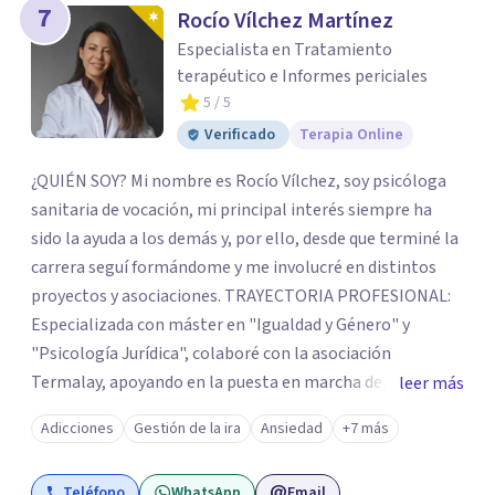
7
Rocío Vílchez Martínez
Especialista en Tratamiento
terapéutico e Informes periciales
5
/ 5
Verificado
Terapia Online
¿QUIÉN SOY? Mi nombre es Rocío Vílchez, soy psicóloga
sanitaria de vocación, mi principal interés siempre ha
sido la ayuda a los demás y, por ello, desde que terminé la
carrera seguí formándome y me involucré en distintos
proyectos y asociaciones. TRAYECTORIA PROFESIONAL:
Especializada con máster en "Igualdad y Género" y
"Psicología Jurídica", colaboré con la asociación
Termalay, apoyando en la puesta en marcha de
leer más
programas para el apoyo a familias; en Márgenes y
Adicciones
Gestión de la ira
Ansiedad
+7 más
Vínculos, valoración e intervención con menores; en el
Centro penitenciario de Alhaurín de la Torre,
Teléfono
WhatsApp
Email