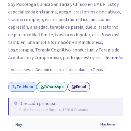
Soy Psicóloga Clínica Sanitaria y Clínico en EMDR. Estoy
especializada en trauma, apego, trastornos disociativos,
trauma complejo, estrés postraumático, adicciones,
depresión, ansiedad, terapia de pareja, duelo, trastorno
de personalidad límite, trastorno bipolar, etc. Poseo así
también, una amplia formación en Mindfulness,
Logoterapia, Terapia Cognitivo-conductual y Terapia de
Aceptación y Compromiso, por lo que estoy especializada
leer más
en educación emocional, gestión de la ira, problemas
Adicciones
Gestión de la ira
Ansiedad
+7 más
relacionales, vacío existencial y autoestima. Trabajo
desde veinte años, tanto de forma presencial (Granada),
Teléfono
WhatsApp
Email
como online.
Dirección principal
C. María Luisa de Dios, 4, 18014 Granada
Hoy
Más horas