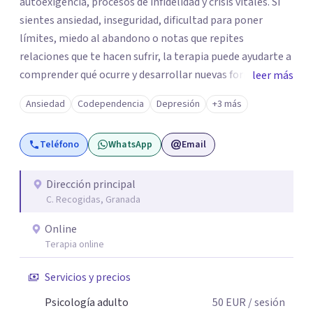
autoexigencia, procesos de infidelidad y crisis vitales. Si
sientes ansiedad, inseguridad, dificultad para poner
límites, miedo al abandono o notas que repites
relaciones que te hacen sufrir, la terapia puede ayudarte a
comprender qué ocurre y desarrollar nuevas formas de
leer más
relacionarte contigo y con los demás. Mi enfoque es
Ansiedad
Codependencia
Depresión
+3 más
cercano, práctico y basado en la evidencia científica.
Trabajo con herramientas que te permitan comprender
Teléfono
WhatsApp
Email
el origen de tus dificultades y, al mismo tiempo, aprender
estrategias para gestionar las emociones, mejorar la
autoestima y recuperar el equilibrio emocional. En
Dirección principal
C. Recogidas, Granada
consulta encontrarás un espacio seguro donde poder
expresarte sin miedo a ser juzgado/a. Mi objetivo es
Online
acompañarte para que ganes autonomía, confianza y
Terapia online
bienestar, de manera que no dependas de la terapia más
tiempo del necesario. Atiendo tanto de forma presencial
Servicios y precios
en Granada como mediante terapia online.
Psicología adulto
50
EUR
/ sesión