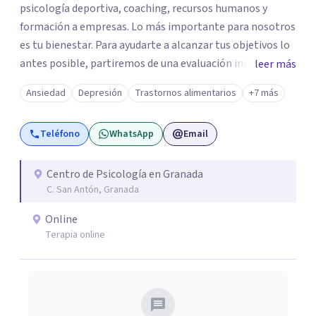
psicología deportiva, coaching, recursos humanos y
formación a empresas. Lo más importante para nosotros
es tu bienestar. Para ayudarte a alcanzar tus objetivos lo
antes posible, partiremos de una evaluación inicial y
leer más
estableceremos la terapia más adecuada para ti.
Ansiedad
Depresión
Trastornos alimentarios
+7 más
Trabajaremos desde la psicología cognitiva conductual,
la terapia de aceptación y compromiso, o incluiremos
Teléfono
WhatsApp
Email
herramientas de coaching, para trabajar la situación y los
síntomas que nos presentes.
Centro de Psicología en Granada
C. San Antón, Granada
Online
Terapia online