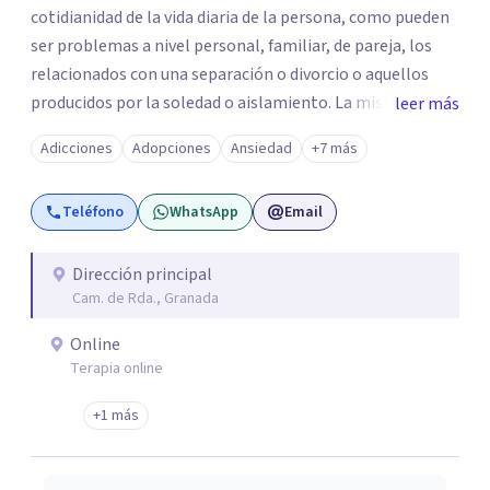
cotidianidad de la vida diaria de la persona, como pueden
ser problemas a nivel personal, familiar, de pareja, los
relacionados con una separación o divorcio o aquellos
producidos por la soledad o aislamiento. La misión es
leer más
abordar las relaciones humanas, intentando mejorar la
Adicciones
Adopciones
Ansiedad
+7 más
calidad de vida y el bienestar de las personas mediante
una intervención tanto de manera individual como
Teléfono
WhatsApp
Email
grupal.
Dirección principal
Cam. de Rda., Granada
Online
Terapia online
+1 más