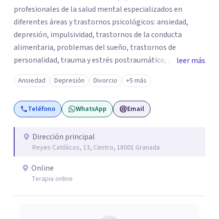
profesionales de la salud mental especializados en
diferentes áreas y trastornos psicológicos: ansiedad,
depresión, impulsividad, trastornos de la conducta
alimentaria, problemas del sueño, trastornos de
personalidad, trauma y estrés postraumático, psicología
leer más
infantil y juvenil, terapia de pareja, psicología jurídica,
Ansiedad
Depresión
Divorcio
+5 más
psiquiatría, neuropsicología, entre otros. PsicoAbreu
dispone de un equipo de especialistas formados en una
Teléfono
WhatsApp
Email
amplia variedad de técnicas y orientaciones psicológicas,
como la terapia cognitivo-conductual, psicoanálisis,
hipnosis regresiva, terapia analítico-funcional, terapia de
Dirección principal
Reyes Católicos, 13, Centro, 18001 Granada
aceptación y compromiso, terapia sistémica o
mindfulness, entre otras.
Online
Terapia online