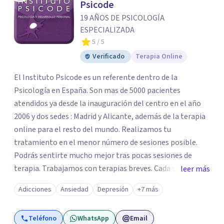
Psicode
19 AÑOS DE PSICOLOGÍA
ESPECIALIZADA
5
/ 5
Verificado
Terapia Online
El Instituto Psicode es un referente dentro de la
Psicología en España. Son mas de 5000 pacientes
atendidos ya desde la inauguración del centro en el año
2006 y dos sedes : Madrid y Alicante, además de la terapia
online para el resto del mundo. Realizamos tu
tratamiento en el menor número de sesiones posible.
Podrás sentirte mucho mejor tras pocas sesiones de
terapia. Trabajamos con terapias breves. Cada sesión de
leer más
terapia te resultará de utilidad y te ayudará a conseguir
Adicciones
Ansiedad
Depresión
+7 más
tus objetivos. Entre nuestras especialidades destaca la
terapia de pareja y sexual, así como el tratamiento de
Teléfono
WhatsApp
Email
problemas emocionales, obsesiones, ansiedad , estrés,