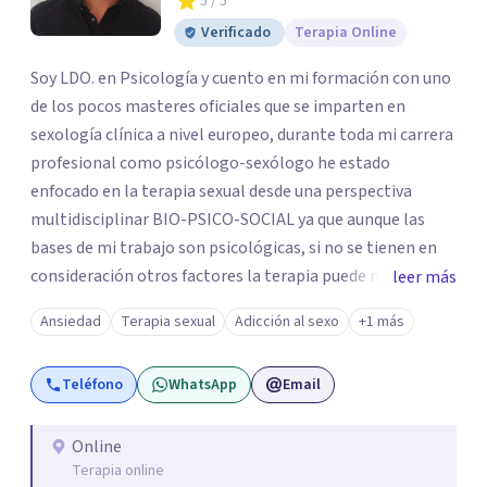
5
/ 5
Verificado
Terapia Online
Soy LDO. en Psicología y cuento en mi formación con uno
de los pocos masteres oficiales que se imparten en
sexología clínica a nivel europeo, durante toda mi carrera
profesional como psicólogo-sexólogo he estado
enfocado en la terapia sexual desde una perspectiva
multidisciplinar BIO-PSICO-SOCIAL ya que aunque las
bases de mi trabajo son psicológicas, si no se tienen en
consideración otros factores la terapia puede no
leer más
funcionar al tener una visión demasiado simplista,
Ansiedad
Terapia sexual
Adicción al sexo
+1 más
excluyendo de antemano otros factores que pueden
influir. Mi intención es ayudar para conseguir una mejora
Teléfono
WhatsApp
Email
global de tu sexualidad, considerando cada caso como
algo particular e intentando adaptarme a tu situación
personal concreta. En especial mi ámbito de trabajo es la
Online
Terapia online
disfunción eréctil, la eyaculación precoz y la falta de