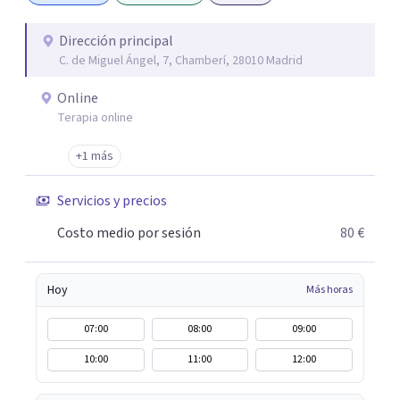
duelos, insomnio y depresión, entre otros. Contamos
además con un servicio de hipnosis regresiva para el
Dirección principal
C. de Miguel Ángel, 7, Chamberí, 28010 Madrid
trabajo de "Terapia del Alma".
Online
Terapia online
+1 más
Servicios y precios
Costo medio por sesión
80 €
Hoy
Más horas
07:00
08:00
09:00
10:00
11:00
12:00