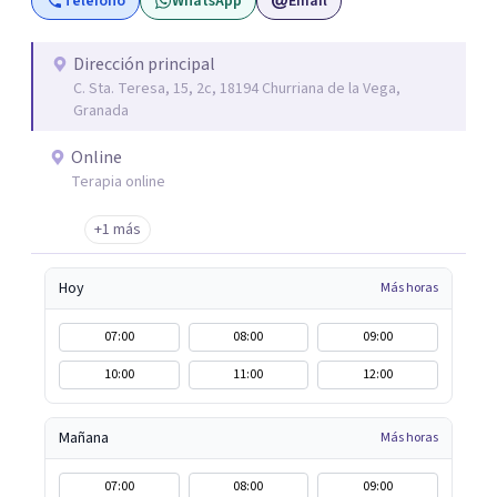
Teléfono
WhatsApp
Email
constantemente formándome, al terminar mis masters
en "Igualdad y Género" y "Psicología Jurídica" abrí mi
Centro de Psicología Vilmar y me dediqué a hacer terapia
Dirección principal
C. Sta. Teresa, 15, 2c, 18194 Churriana de la Vega,
y a realizar peritaciones. Todo ello compaginado con la
Granada
realización de colaboraciones y proyectos como
programas de estimulación en residencias de adultos;
Online
terapias en Residencias de Adultos con Discapacidad
Terapia online
Intelectual y problemas de conducta; programas para
+1 más
drogodependientes y talleres para poblaciones
específicas en ayuntamientos; y terapias para mujeres
Hoy
Más horas
víctimas de VG
07:00
08:00
09:00
10:00
11:00
12:00
Mañana
Más horas
07:00
08:00
09:00