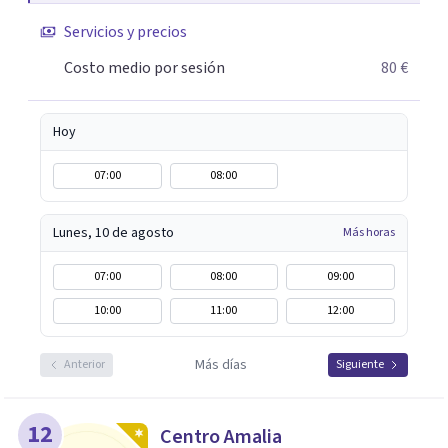
deseo tanto en mujeres como en hombres. La sexualidad
Servicios y precios
es de enorme importancia tanto para el bienestar físico y
mental como a nivel personal para una buena
Costo medio por sesión
80 €
autoestima y una relación saludable de pareja.
Hoy
07:00
08:00
Lunes, 10 de agosto
Más horas
07:00
08:00
09:00
10:00
11:00
12:00
Más días
Anterior
Siguiente
12
Centro Amalia