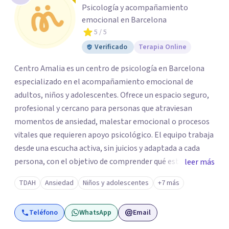
Psicología y acompañamiento
emocional en Barcelona
5
/ 5
Verificado
Terapia Online
Centro Amalia es un centro de psicología en Barcelona
especializado en el acompañamiento emocional de
adultos, niños y adolescentes. Ofrece un espacio seguro,
profesional y cercano para personas que atraviesan
momentos de ansiedad, malestar emocional o procesos
vitales que requieren apoyo psicológico. El equipo trabaja
desde una escucha activa, sin juicios y adaptada a cada
persona, con el objetivo de comprender qué está
leer más
ocurriendo y facilitar herramientas para avanzar con
TDAH
Ansiedad
Niños y adolescentes
+7 más
mayor equilibrio y bienestar. La intervención se realiza en
un entorno confidencial y tranquilo, cuidando el ritmo y
Teléfono
WhatsApp
Email
las necesidades de cada proceso terapéutico. En Centro
Amalia atienden dificultades como la ansiedad, el duelo,