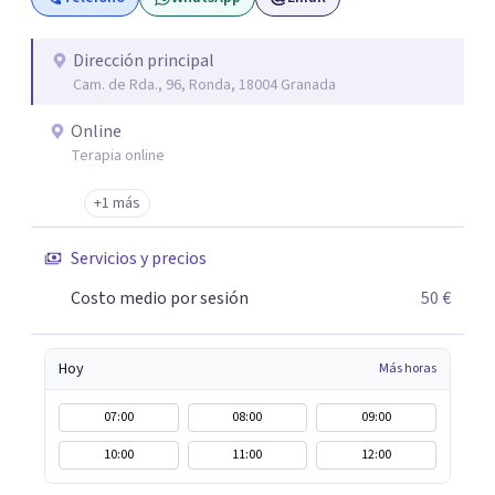
investigación sobre hombres condenados por violencia
de género y condenados por violación, terapias en
Residencias de Adultos con Discapacidad Intelectual y
Dirección principal
Cam. de Rda., 96, Ronda, 18004 Granada
Problemas de Conducta, terapias para mujeres víctimas
de VG... 10 AÑOS EJERCIENDO EN: -Depresión -
Online
Autoestima -Ansiedad -Ataques de pánico -Fobias -
Terapia online
Pensamientos negativos -Crisis existenciales -
Habilidades sociales -Relaciones familiares -Pareja -
+1 más
Habilidades de comunicación -Terapia para el divorcio -
Servicios y precios
Dependencia emocional -Celos -Inteligencia emocional -
Agresividad -Ira -Control de impulsos -Informes
Costo medio por sesión
50 €
Periciales/para procedimientos judiciales -
Asesoramiento judicial
Hoy
Más horas
07:00
08:00
09:00
10:00
11:00
12:00