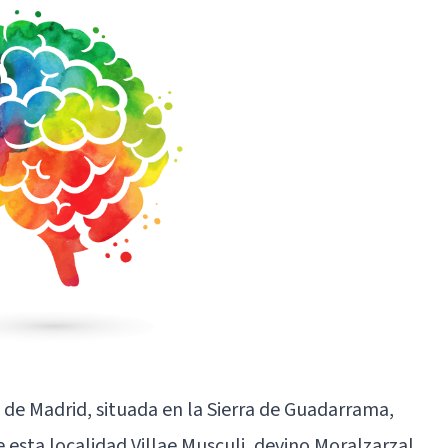
a de Madrid, situada en la Sierra de Guadarrama,
esta localidad Villae Musculi, devino Moralzarzal,