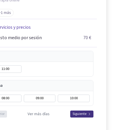
rapia online
+1 más
rvicios y precios
sto medio por sesión
70 €
11:00
na
08:00
09:00
10:00
Ver más días
rior
Siguiente