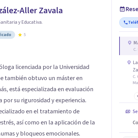
ález-Aller Zavala
Rese
anitaria y Educativa.
Telé
ficado
5
Ma
C.
La
óloga licenciada por la Universidad
Za
C.
e también obtuvo un máster en
Ma
más, está especializada en evaluación
 por su rigurosidad y experiencia.
pecializado en el tratamiento de
Se
strés, así como en la aplicación de la
Co
raumas y bloqueos emocionales.