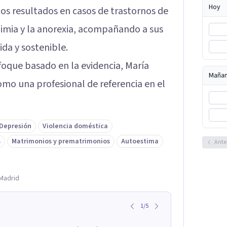
Hoy
s resultados en casos de trastornos de
limia y la anorexia, acompañando a sus
da y sostenible.
nfoque basado en la evidencia, María
Maña
omo una profesional de referencia en el
Depresión
Violencia doméstica
s
Matrimonios y prematrimonios
Autoestima
Ante
 Madrid
1
/
5