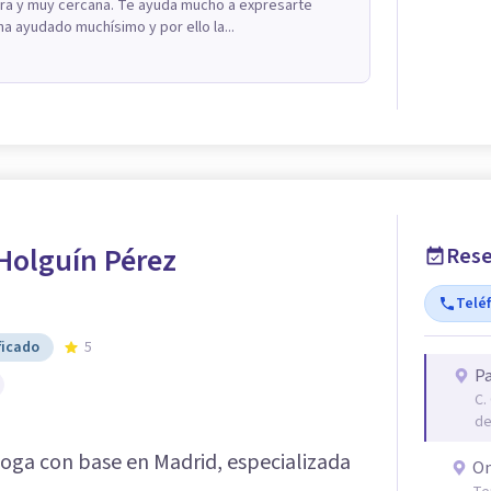
ra y muy cercana. Te ayuda mucho a expresarte
a ayudado muchísimo y por ello la...
Holguín Pérez
Rese
Telé
ficado
5
Pa
C.
de
oga con base en Madrid, especializada
On