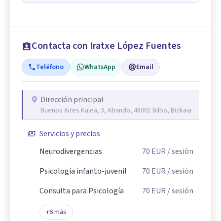
Contacta con Iratxe López Fuentes
Teléfono
WhatsApp
Email
Dirección principal
Buenos Aires Kalea, 3, Abando, 48001 Bilbo, Bizkaia
Servicios y precios
Neurodivergencias
70
EUR
/ sesión
Psicología infanto-juvenil
70
EUR
/ sesión
Consulta para Psicología
70
EUR
/ sesión
+
6
más