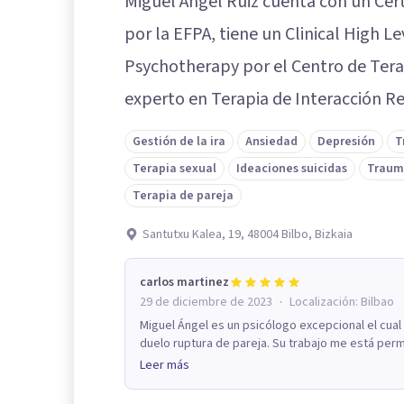
Miguel Ángel Ruiz cuenta con un Cert
por la EFPA, tiene un Clinical High Le
Psychotherapy por el Centro de Tera
experto en Terapia de Interacción Rec
Gestión de la ira
Ansiedad
Depresión
T
Terapia sexual
Ideaciones suicidas
Traum
Terapia de pareja
Santutxu Kalea, 19, 48004 Bilbo, Bizkaia
carlos martinez
·
29 de diciembre de 2023
Localización:
Bilbao
Miguel Ángel es un psicólogo excepcional el cua
duelo ruptura de pareja. Su trabajo me está perm
Leer más