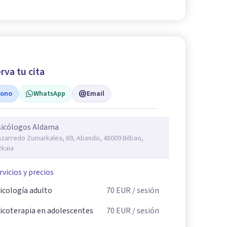
rva tu cita
fono
WhatsApp
Email
sicólogos Aldama
zarredo Zumarkalea, 69, Abando, 48009 Bilbao,
zkaia
rvicios y precios
icología adulto
70
EUR
/ sesión
icoterapia en adolescentes
70
EUR
/ sesión